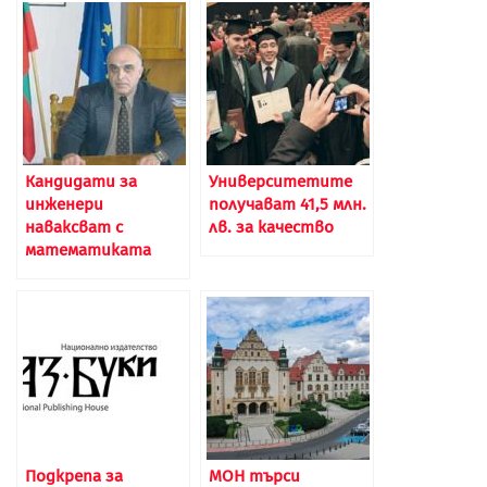
Кандидати за
Университетите
инженери
получават 41,5 млн.
наваксват с
лв. за качество
математиката
Подкрепа за
МОН търси