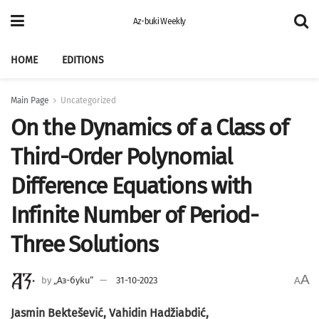
Az-buki Weekly
HOME
EDITIONS
Main Page
Uncategorized
On the Dynamics of a Class of
Third-Order Polynomial
Difference Equations with
Infinite Number of Period-
Three Solutions
A
by
„Аз-буки“
31-10-2023
A
Jasmin Bektešević, Vahidin Hadžiabdić,