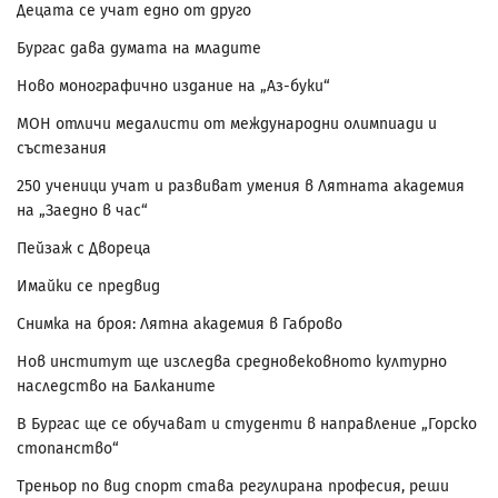
Децата се учат едно от друго
Бургас дава думата на младите
Ново монографично издание на „Аз-буки“
МОН отличи медалисти от международни олимпиади и
състезания
250 ученици учат и развиват умения в Лятната академия
на „Заедно в час“
Пейзаж с Двореца
Имайки се предвид
Снимка на броя: Лятна академия в Габрово
Нов институт ще изследва средновековното културно
наследство на Балканите
В Бургас ще се обучават и студенти в направление „Горско
стопанство“
Треньор по вид спорт става регулирана професия, реши