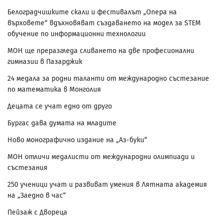
Белоградчишките скали и фестивалът „Опера на
върховете“ вдъхновяват създаването на модел за STEM
обучение по информационни технологии
МОН ще преразгледа сливането на две професионални
гимназии в Пазарджик
24 медала за родни таланти от международно състезание
по математика в Монголия
Децата се учат едно от друго
Бургас дава думата на младите
Ново монографично издание на „Аз-буки“
МОН отличи медалисти от международни олимпиади и
състезания
250 ученици учат и развиват умения в Лятната академия
на „Заедно в час“
Пейзаж с Двореца