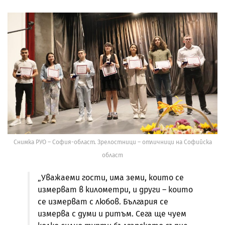
Снимка РУО – София-област. Зрелостници – отличници на Софийска
област
„Уважаеми гости, има земи, които се
измерват в километри, и други – които
се измерват с любов. България се
измерва с думи и ритъм. Сега ще чуем