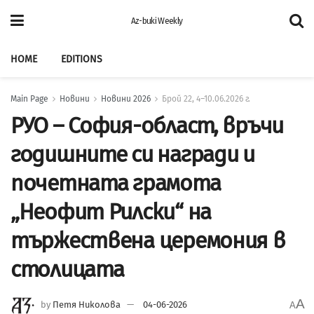
Az-buki Weekly
HOME
EDITIONS
Main Page
Новини
Новини 2026
Брой 22, 4–10.06.2026 г.
РУО – София-област, връчи
годишните си награди и
почетната грамота
„Неофит Рилски“ на
тържествена церемония в
столицата
A
by
Петя Николова
04-06-2026
A