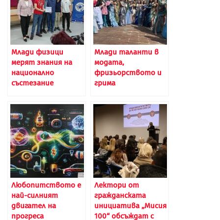
Млади физици
Млади таланти в
мерят знания на
модата,
национално
фризьорството и
състезание
грима
Любопитството е
Лектори от
най-силният
гражданската
двигател на
инициатива „Мисия
прогреса
100“ обсъждат с