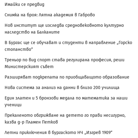
Имайки се предвид
Снимка на броя: Лятна академия в Габрово
Нов институт ще изследва средновековното културно
наследство на Балканите
В Бургас ще се обучават и студенти в направление „Горско
стопанство“
Треньор по вид спорт става регулирана професия, реши
Министерският съвет
Разширяват подкрепата по приобщаващото образование
Нова система за анализ на данни в близо 200 училища
Един златен и 5 бронзови медала по математика за наши
ученици
Прекаленото обгрижване на детето го прави несигурно,
казва д-р Пламен Петков
Летни приключения в бургаското НЧ „Изгрев 1909“