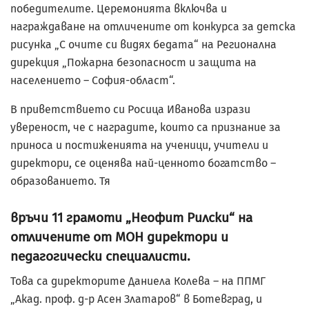
победителите. Церемонията включва и
награждаване на отличените от конкурса за детска
рисунка „С очите си видях бедата“ на Регионална
дирекция „Пожарна безопасност и защита на
населението – София-област“.
В приветствието си Росица Иванова изрази
увереност, че с наградите, които са признание за
приноса и постиженията на ученици, учители и
директори, се оценява най-ценното богатство –
образованието. Тя
връчи 11 грамоти „Неофит Рилски“ на
отличените от МОН директори и
педагогически специалисти.
Това са директорите Даниела Колева – на ППМГ
„Акад. проф. д-р Асен Златаров“ в Ботевград, и