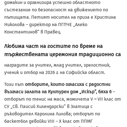
домакин и организира успешно областното
състезание по безопасност на движението по
пътищата. Петият носител на приза е Христина
Николова – директор на ПГПЧЕ „Алеко
Константинов“ в Правец.
Любима част на гостите по време на
тържествената церемония традиционно са
наградите за учител, млад учител, зрелостник,
ученик и отбор на 2026 г. на Софийска област.
Този път
отборите, които огласиха с радостни
възгласи залата на Културен дом „Искър“, бяха 6
–
отборът по тенис на маса, момичета V
–
VII клас от
СУ „Св. Паисий Хилендарски“ в Златица с
ръководител Каролина Лилова; отборът по
баскетбол девойки VIII – X клас от ППМГ