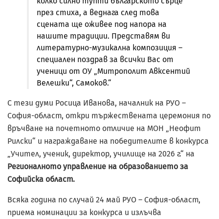
колко силно тупти българското сърце
през стиха, а веднага след това
сцената ще оживее под напора на
нашите традиции. Представям ви
литературно-музикална композиция –
специален поздрав за всички Вас от
ученици от ОУ „Митрополит Авксентий
Велешки“, Самоков.“
С тези думи Росица Иванова, началник на РУО –
София-област, откри тържествената церемония по
връчване на почетното отличие на МОН „Неофит
Рилски“ и награждаване на победителите в конкурса
„Учител, ученик, директор, училище на 2026 г.“ на
Регионалното управление на образованието за
Софийска област.
Всяка година по случай 24 май РУО – София-област,
приема номинации за конкурса и излъчва