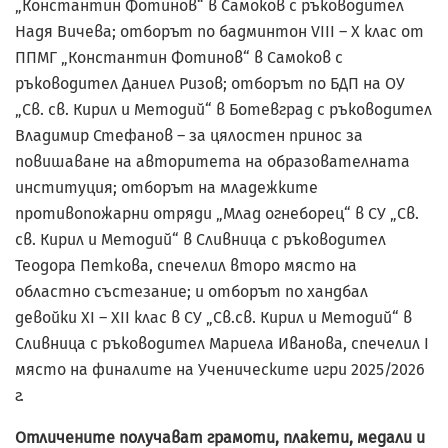
„Константин Фотинов“ в Самоков с ръководител
Надя Вичева; отборът по бадминтон VIII – X клас от
ППМГ „Константин Фотинов“ в Самоков с
ръководител Даниел Ризов; отборът по БДП на ОУ
„Св. св. Кирил и Методий“ в Ботевград с ръководител
Владимир Стефанов – за цялостен принос за
повишаване на авторитета на образователната
институция; отборът на младежките
противопожарни отряди „Млад огнеборец“ в СУ „Св.
св. Кирил и Методий“ в Сливница с ръководител
Теодора Петкова, спечелил второ място на
областно състезание; и отборът по хандбал
девойки XI – XII клас в СУ „Св.св. Кирил и Методий“ в
Сливница с ръководител Мариела Иванова, спечелил I
място на финалите на Ученическите игри 2025/2026
г.
Отличените получават грамоти, плакети, медали и