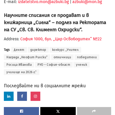
Е-mail:
izdatelstvo.mon@azbuki.bg
|
azbuki@mon.bg
Научните списания се продават и в
книжарница „Сиела“ – подлез на Ректората
на СУ „Св. Св. Климент Охридски“.
Address:
София 1000, бул. „Цар Освободител“ №22
Tags
Денят
директор
конкурс „Учител
Награда „Неофит Рилски“
отличници
победители
Росица Иванова
РУО – София-област
ученик
училище на 2026 г.“
Последвайте ни в социалните мрежи