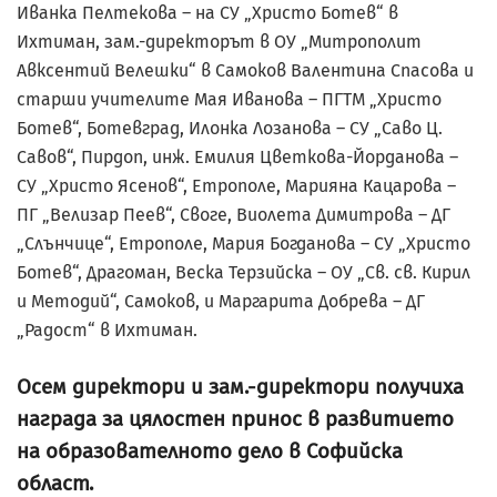
Иванка Пелтекова – на СУ „Христо Ботев“ в
Ихтиман, зам.-директорът в ОУ „Митрополит
Авксентий Велешки“ в Самоков Валентина Спасова и
старши учителите Мая Иванова – ПГТМ „Христо
Ботев“, Ботевград, Илонка Лозанова – СУ „Саво Ц.
Савов“, Пирдоп, инж. Емилия Цветкова-Йорданова –
СУ „Христо Ясенов“, Етрополе, Марияна Кацарова –
ПГ „Велизар Пеев“, Своге, Виолета Димитрова – ДГ
„Слънчице“, Етрополе, Мария Богданова – СУ „Христо
Ботев“, Драгоман, Веска Терзийска – ОУ „Св. св. Кирил
и Методий“, Самоков, и Маргарита Добрева – ДГ
„Радост“ в Ихтиман.
Осем директори и зам.-директори получиха
награда за цялостен принос в развитието
на образователното дело в Софийска
област.