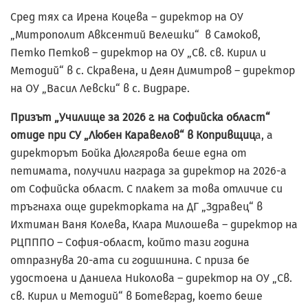
Сред тях са Ирена Коцева – директор на ОУ
„Митрополит Авксентий Велешки“ в Самоков,
Петко Петков – директор на ОУ „Св. св. Кирил и
Методий“ в с. Скравена, и Деян Димитров – директор
на ОУ „Васил Левски“ в с. Видраре.
Призът „Училище за 2026 г. на Софийска област“
отиде при СУ „Любен Каравелов“ в Копривщиц
а, а
директорът Бойка Дюлгярова беше една от
петимата, получили награда за директор на 2026-а
от Софийска област. С плакет за това отличие си
тръгнаха още директорката на ДГ „Здравец“ в
Ихтиман Ваня Колева, Клара Милошева – директор на
РЦПППО – София-област, който тази година
отпразнува 20-ата си годишнина. С приза бе
удостоена и Даниела Николова – директор на ОУ „Св.
св. Кирил и Методий“ в Ботевград, което беше