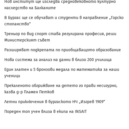
Нов институт ще изследва средновековното културно
наследство на Балканите
В Бургас ще се обучават и студенти в направление „Горско
стопанство“
Треньор по вид спорт става регулирана професия, реши
Министерският съвет
Разширяват подкрепата по приобщаващото образование
Нова система за анализ на данни в близо 200 училища
Един златен и 5 бронзови медала по математика за наши
ученици
Прекаленото обгрижване на детето го прави несигурно,
казва д-р Пламен Петков
Летни приключения в бургаското НЧ „Изгрев 1909“
Пореден топ учен влиза в екипа на INSAIT