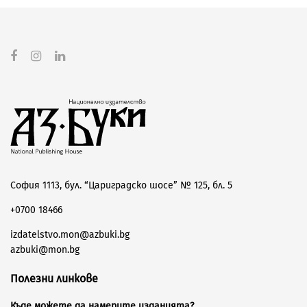
София 1113, бул. “Цариградско шосе” № 125, бл. 5
+0700 18466
izdatelstvo.mon@azbuki.bg
azbuki@mon.bg
Полезни линкове
Къде можете да намерите изданията?