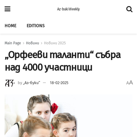
Az-buki Weekly
HOME
EDITIONS
Main Page
Новини
Новини 2025
„Орфееви таланти“ събра
над 4000 участници
A
by
„Аз-буки“
18-02-2025
A