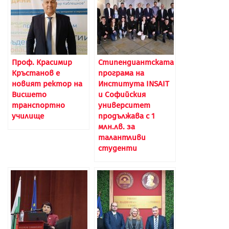
Проф. Красимир
Стипендиантската
Кръстанов е
програма на
новият ректор на
Института INSAIT
Висшето
и Софийския
транспортно
университет
училище
продължава с 1
млн.лв. за
талантливи
студенти