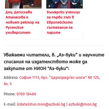
Доц. Десислава
Български ученици
Атанасова е
за първи път в
новият ректор на
Европейското
Русенския
състезание за
университет
парите
Уважаеми читатели, в. „Аз-буки“ и научните
списания на издателството може да
закупите от НИОН "Аз-буки":
Address:
София 1113, бул. “Цариградско шосе” № 125,
бл. 5
Phone:
0700 18466
Е-mail:
izdatelstvo.mon@azbuki.bg
|
azbuki@mon.bg