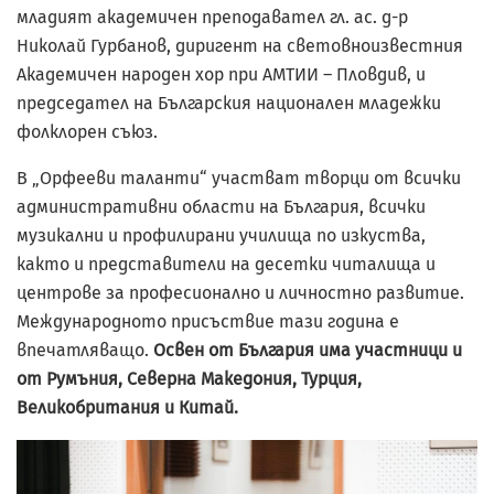
младият академичен преподавател гл. ас. д-р
Николай Гурбанов, диригент на световноизвестния
Академичен народен хор при АМТИИ – Пловдив, и
председател на Българския национален младежки
фолклорен съюз.
В „Орфееви таланти“ участват творци от всички
административни области на България, всички
музикални и профилирани училища по изкуства,
както и предс­тавители на десетки читалища и
центрове за професионално и личностно развитие.
Международното присъствие тази година е
впечатляващо.
Освен от България има участници и
от Румъния, Северна Македония, Турция,
Великобритания и Китай.