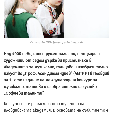
Снимки АМТИИ/Димитра Лефтерова
Над 4000 певци, инструменталисти, танцьори и
художници от седем държави пристигнаха в
Академията за музикално, танцово и изобразително
изкуство „Проф. Асен Диамандиев“ (АМТИИ) в Пловдив
за 11-ото издание на международния конкурс за
музикално, танцово и изобразително изкуство
„Орфееви таланти“.
Конкурсът се реализира от студенти на
пловдивската академия. В основата на събитието е