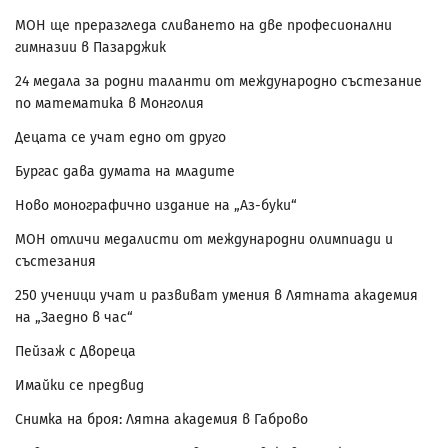
МОН ще преразгледа сливането на две професионални
гимназии в Пазарджик
24 медала за родни таланти от международно състезание
по математика в Монголия
Децата се учат едно от друго
Бургас дава думата на младите
Ново монографично издание на „Аз-буки“
МОН отличи медалисти от международни олимпиади и
състезания
250 ученици учат и развиват умения в Лятната академия
на „Заедно в час“
Пейзаж с Двореца
Имайки се предвид
Снимка на броя: Лятна академия в Габрово