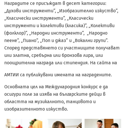
Наградите се присъждат в десет категории:
„Духови инст­рументи“, „Изобразително изкуст­во“,
„Класически инструменти“, „Класически
инструменти и колективи (класика)“, „Колективи
(фолклор)“, „Народни инструменти“, „Народно
пеене“, „Пиано“, „Поп и джаз“ и „Вокални групи“.
Според представянето си участниците получават
или златна, сребърна или бронзова лира, или
поощрителна награда или стипендия. На сайта на
АМТИИ са публикувани имената на наградените.
Основната цел на Международния конкурс е да
осигури поле за изява на българските дейци в
областта на музикалното, танцовото и
изобразителното изкуство.