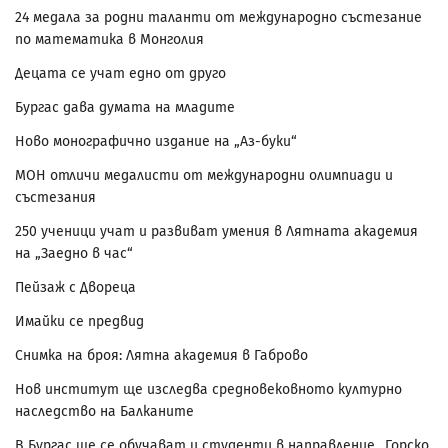
24 медала за родни таланти от международно състезание
по математика в Монголия
Децата се учат едно от друго
Бургас дава думата на младите
Ново монографично издание на „Аз-буки“
МОН отличи медалисти от международни олимпиади и
състезания
250 ученици учат и развиват умения в Лятната академия
на „Заедно в час“
Пейзаж с Двореца
Имайки се предвид
Снимка на броя: Лятна академия в Габрово
Нов институт ще изследва средновековното културно
наследство на Балканите
В Бургас ще се обучават и студенти в направление „Горско