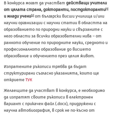
В конкурса могат да участват
действащи учители
от цялата страна,
докторанти, постдокторанти
[1]
и млади учени
от български висши училища и/или
[2]
научни организации с научни статии в областта на
образованието по природни науки и свързаните с
него области за всички образователни нива – от
ранното обучение по природните науки, средното и
професионалното образование до висшето
образование и обучението през целия живот.
Изпратените ръкописи трябва да бъдат
структурирани съгласно указанията, които ще
откриете
ТУК
Желаещите да участват в конкурса, е необходимо
да изпратят своите ръкописи в електронен
вариант с прикачен файл (.docx), придружени с
научна автобиография, в срок не по-късно от