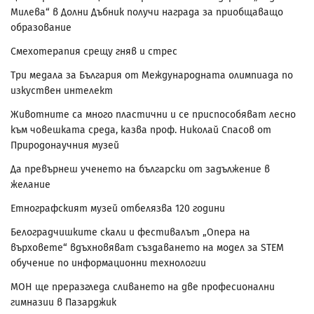
Милева“ в Долни Дъбник получи награда за приобщаващо
образование
Смехотерапия срещу гняв и стрес
Три медала за България от Международната олимпиада по
изкуствен интелект
Животните са много пластични и се приспособяват лесно
към човешката среда, казва проф. Николай Спасов от
Природонаучния музей
Да превърнеш ученето на български от задължение в
желание
Етнографският музей отбелязва 120 години
Белоградчишките скали и фестивалът „Опера на
върховете“ вдъхновяват създаването на модел за STEM
обучение по информационни технологии
МОН ще преразгледа сливането на две професионални
гимназии в Пазарджик