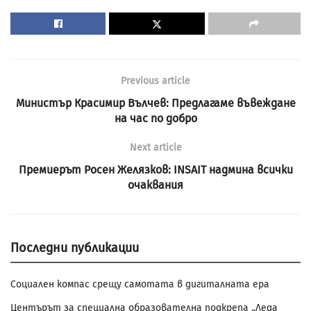
Previous article
Министър Красимир Вълчев: Предлагаме въвеждане
на час по добро
Next article
Премиерът Росен Желязков: INSAIT надмина всички
очаквания
Последни публикации
Социален компас срещу самотата в дигиталната ера
Центърът за специална образователна подкрепа „Леда