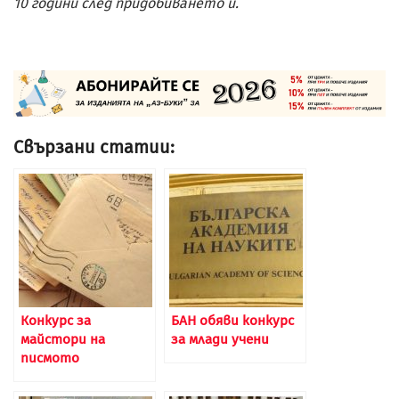
10 години след придобиването ѝ.
Свързани статии:
Конкурс за
БАН обяви конкурс
майстори на
за млади учени
писмото