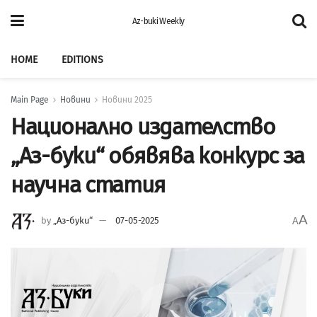
Az-buki Weekly
HOME
EDITIONS
Main Page
Новини
Новини 2025
Национално издателство
„Аз-буки“ обявява конкурс за
научна статия
A
by
„Аз-буки“
07-05-2025
A