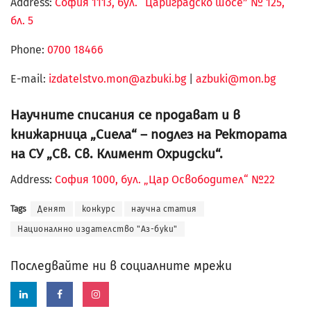
Address:
София 1113, бул. “Цариградско шосе” № 125,
бл. 5
Phone:
0700 18466
Е-mail:
izdatelstvo.mon@azbuki.bg
|
azbuki@mon.bg
Научните списания се продават и в
книжарница „Сиела“ – подлез на Ректората
на СУ „Св. Св. Климент Охридски“.
Address:
София 1000, бул. „Цар Освободител“ №22
Tags
Денят
конкурс
научна статия
Националнно издателство "Аз-буки"
Последвайте ни в социалните мрежи