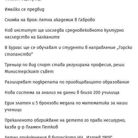
Имайки се предвид
Снимка на броя: Лятна академия в Габрово
Нов институт ще изследва средновековното културно
наследство на Балканите
В Бургас ще се обучават и студенти в направление „Горско
стопанство“
Треньор по вид спорт става регулирана професия, реши
Министерският съвет
Разширяват подкрепата по приобщаващото образование
Нова система за анализ на данни в близо 200 училища
Един златен и 5 бронзови медала по математика за наши
ученици
Прекаленото обгрижване на детето го прави несигурно,
казва д-р Пламен Петков
Летни приключения в бургаското НЧ „Изгрев 1909“