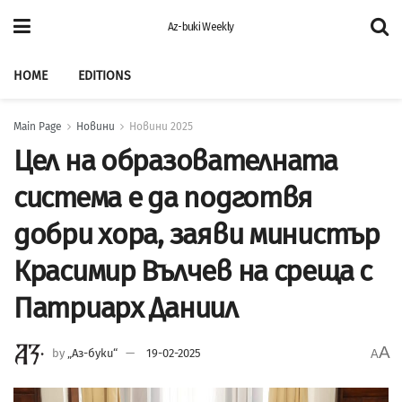
Az-buki Weekly
HOME
EDITIONS
Main Page
Новини
Новини 2025
Цел на образователната
система е да подготвя
добри хора, заяви министър
Красимир Вълчев на среща с
Патриарх Даниил
A
by
„Аз-буки“
19-02-2025
A