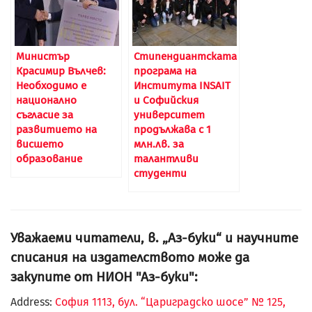
Министър
Стипендиантската
Красимир Вълчев:
програма на
Необходимо е
Института INSAIT
национално
и Софийския
съгласие за
университет
развитието на
продължава с 1
висшето
млн.лв. за
образование
талантливи
студенти
Уважаеми читатели, в. „Аз-буки“ и научните
списания на издателството може да
закупите от НИОН "Аз-буки":
Address:
София 1113, бул. “Цариградско шосе” № 125,