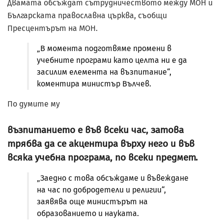
Двамата обсъждат сътрудничеството между МОН и
Българската православна църква, съобщи
Пресцентърът на МОН.
„В момента подготвяме промени в
учебните програми като целта ни е да
засилим елемента на възпитание“,
коментира министър Вълчев.
По думите му
възпитанието е във всеки час, затова
трябва да се акцентира върху него и във
всяка учебна програма, по всеки предмет.
„Заедно с това обсъждаме и въвеждане
на час по добродетели и религии“,
заявява още министърът на
образованието и науката.