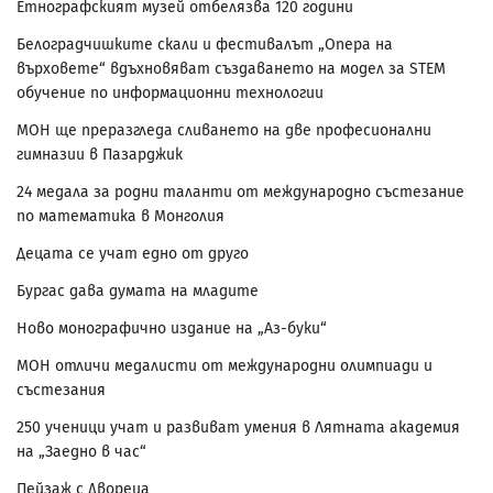
Етнографският музей отбелязва 120 години
Белоградчишките скали и фестивалът „Опера на
върховете“ вдъхновяват създаването на модел за STEM
обучение по информационни технологии
МОН ще преразгледа сливането на две професионални
гимназии в Пазарджик
24 медала за родни таланти от международно състезание
по математика в Монголия
Децата се учат едно от друго
Бургас дава думата на младите
Ново монографично издание на „Аз-буки“
МОН отличи медалисти от международни олимпиади и
състезания
250 ученици учат и развиват умения в Лятната академия
на „Заедно в час“
Пейзаж с Двореца