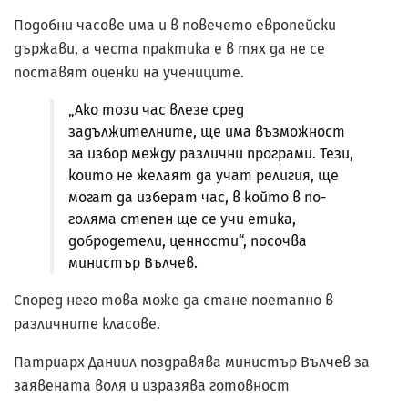
Подобни часове има и в повечето европейски
държави, а честа практика е в тях да не се
поставят оценки на учениците.
„Ако този час влезе сред
задължителните, ще има възможност
за избор между различни програми. Тези,
които не желаят да учат религия, ще
могат да изберат час, в който в по-
голяма степен ще се учи етика,
добродетели, ценности“, посочва
министър Вълчев.
Според него това може да стане поетапно в
различните класове.
Патриарх Даниил поздравява министър Вълчев за
заявената воля и изразява готовност