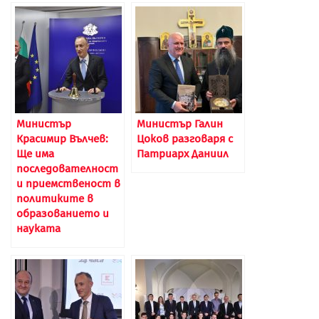
Министър
Министър Галин
Красимир Вълчев:
Цоков разговаря с
Ще има
Патриарх Даниил
последователност
и приемственост в
политиките в
образованието и
науката