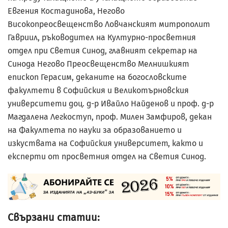
Евгения Костадинова, Негово
Високопреосвещенство Ловчанският митрополит
Гавриил, ръководител на Културно-просветния
отдел при Светия Синод, главният секретар на
Синода Негово Преосвещенство Мелнишкият
епископ Герасим, деканите на богословските
факултети в Софийския и Великотърновския
университети доц. д-р Ивайло Найденов и проф. д-р
Магдалена Легкоступ, проф. Милен Замфиров, декан
на Факултета по науки за образованието и
изкуствата на Софийския университет, както и
експерти от просветния отдел на Светия Синод.
Свързани статии: