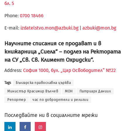
бл. 5
Phone:
0700 18466
Е-mail:
izdatelstvo.mon@azbuki.bg
|
azbuki@mon.bg
Научните списания се продават и в
книжарница „Сиела“ – подлез на Ректората
на СУ „Св. Св. Климент Охридски“.
Address:
София 1000, бул. „Цар Освободител“ №22
Tags
Българска православна църква
Министър Красимир Вълчев
МОН
Патриарх Даниил
Репортер
час по добродетели и религии
Последвайте ни в социалните мрежи