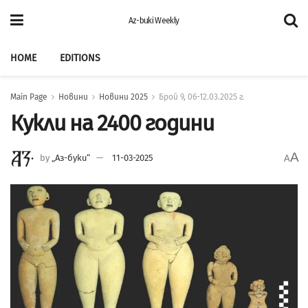
Az-buki Weekly
HOME
EDITIONS
Main Page
Новини
Новини 2025
Брой 9, 06-12.03.2025 г.
Кукли на 2400 години
A
by
„Аз-буки“
11-03-2025
A