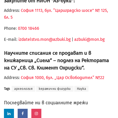
закупите от НИОН "Аз-буки":
Address:
София 1113, бул. “Цариградско шосе” № 125,
бл. 5
Phone:
0700 18466
Е-mail:
izdatelstvo.mon@azbuki.bg
|
azbuki@mon.bg
Научните списания се продават и в
книжарница „Сиела“ – подлез на Ректората
на СУ „Св. Св. Климент Охридски“.
Address:
София 1000, бул. „Цар Освободител“ №22
Tags
археология
керамични фигурки
Наука
Последвайте ни в социалните мрежи