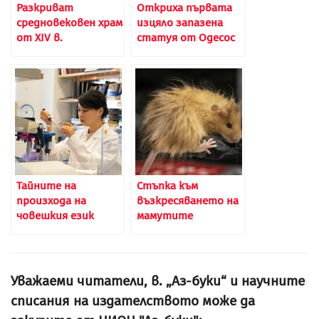
Разкриват
Откриха първата
средновековен храм
изцяло запазена
от XIV в.
статуя от Одесос
Тайните на
Стъпка към
произхода на
възкресяването на
човешкия език
мамутите
Уважаеми читатели, в. „Аз-буки“ и научните
списания на издателството може да