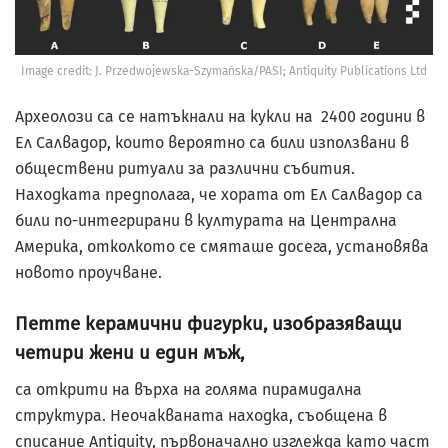
Image credit: J. Przedwojewska-Szymańska/PASI; Antiquity Publications Ltd
Археолози са се натъкнали на кукли на 2400 години в
Ел Салвадор, които вероятно са били използвани в
обществени ритуали за различни събития.
Находката предполага, че хората от Ел Салвадор са
били по-интегрирани в културата на Централна
Америка, отколкото се смяташе досега, установява
новото проучване.
Петте керамични фигурки, изобразяващи
четири жени и един мъж,
са открити на върха на голяма пирамидална
структура. Неочакваната находка, съобщена в
списание Antiquity, първоначално изглежда като част