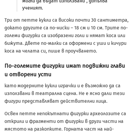
могли да бъдат използвани“, допълва
ученият.
Три от петте кукли са високи почти 30 сантиметра,
докато другите са по-ниски – 18 см и 10 см. Трите по-
големи фигурки са изобразени голи и нямат коса или
бижута. Двете по-малки са оформени с уши и кичури
коса на челата си, пише в проучването.
По-големите фигурки имат подвижни глави
и отворени усти
като модерните кукли играчки и е възможно да са
използвани в театрална сцена. Не е ясно дали тези
фигури представляват действителни лица.
Освен петте непокътнати фигурки археолозите са
открили и фрагменти от фигурки в други части на
мястото на разкопките. Горната част на най-