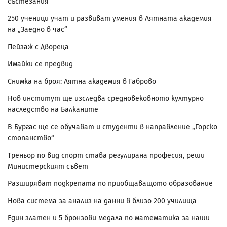
състезания
250 ученици учат и развиват умения в Лятната академия
на „Заедно в час“
Пейзаж с Двореца
Имайки се предвид
Снимка на броя: Лятна академия в Габрово
Нов институт ще изследва средновековното културно
наследство на Балканите
В Бургас ще се обучават и студенти в направление „Горско
стопанство“
Треньор по вид спорт става регулирана професия, реши
Министерският съвет
Разширяват подкрепата по приобщаващото образование
Нова система за анализ на данни в близо 200 училища
Един златен и 5 бронзови медала по математика за наши