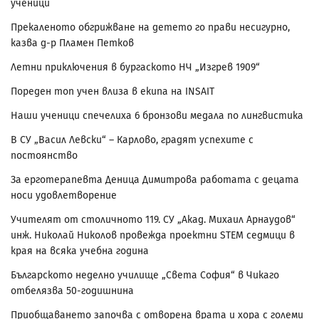
ученици
Прекаленото обгрижване на детето го прави несигурно,
казва д-р Пламен Петков
Летни приключения в бургаското НЧ „Изгрев 1909“
Пореден топ учен влиза в екипа на INSAIT
Наши ученици спечелиха 6 бронзови медала по лингвистика
В СУ „Васил Левски“ – Карлово, градят успехите с
постоянство
За ерготерапевта Деница Димитрова работата с децата
носи удовлетворение
Учителят от столичното 119. СУ „Акад. Михаил Арнаудов“
инж. Николай Николов провежда проектни STEM седмици в
края на всяка учебна година
Българското неделно училище „Света София“ в Чикаго
отбелязва 50-годишнина
Приобщаването започва с отворена врата и хора с големи