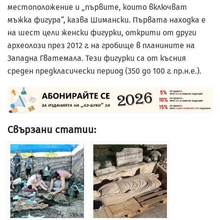
местоположение и „първите, които включват
мъжка фигура“, казва Шимански. Първата находка е
на шест цели женски фигурки, открити от други
археолози през 2012 г. на гробище в планините на
Западна Гватемала. Тези фигурки са от късния
среден предкласически период (350 до 100 г. пр.н.е.).
Свързани статии: