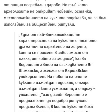
от пищни погребални дарове. Но тъй като
археолозите не откриват човешки останки,
местоположението на куклите подсказва, че са били
използвани за обществени ритуали.
„Една от най-впечатляващите
характеристики на куклите е тяхното
драматично изражение на лицето,
което се променя в зависимост от
ъгъла, от който ги гледаме“, казва
водещият автор на изследването Ян
Шимански, археолог от Варшавския
университет. На нивото на очите
куклите изглеждат ядосани, отгоре
изглеждат като усмихнати, а отдолу –
уплашени. „Този дизайн вероятно е
предназначен да подобри ритуални
представления, в които куклите биха