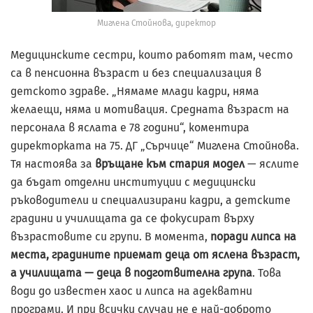
Миглена Стойнова, директор
Медицинските сестри, които работят там, често
са в пенсионна възраст и без специализация в
детското здраве. „Нямаме млади кадри, няма
желаещи, няма и мотивация. Средната възраст на
персонала в яслата е 78 години“, коментира
директорката на 75. ДГ „Сърчице“ Миглена Стойнова.
Тя настоява за
връщане към стария модел
— яслите
да бъдат отделни институции с медицински
ръководители и специализирани кадри, а детските
градини и училищата да се фокусират върху
възрастовите си групи. В момента,
поради липса на
места, градините приемат деца от яслена възраст,
а училищата — деца в подготвителна група
. Това
води до известен хаос и липса на адекватни
програми. И при всички случаи не е най-доброто