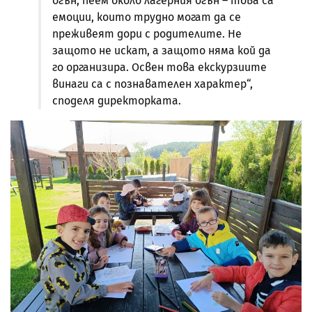
огън, пеем около лагерния огън – това са
емоции, които трудно могат да се
преживеят дори с родителите. Не
защото не искат, а защото няма кой да
го организира. Освен това екскурзиите
винаги са с познавателен характер“,
споделя директорката.