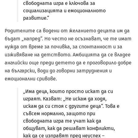
свободната игра е ключова за
социализацията и емоционалното
развитие.“
Родителите са водени от желанието децата им да
бъдат „напред“. Но често не осъзнават, че те имат
нужда от време за почивка, за спонтанност и за
изживяване на детството. Амбицията да се владее
английски още преди детето да е проговорило добре
на български, води до говорни затруднения и
емоционални сривове.
„Има деца, които просто искат да си
играят. Казват: „Не искам да ходя,
искам да си стоя с другите деца“. Това е
съвсем нормално, защото при
свободната игра те учат как да
общуват, как да решават конфликти,
как да се изправят пред неуспех –