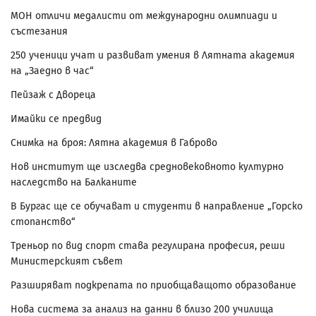
МОН отличи медалисти от международни олимпиади и
състезания
250 ученици учат и развиват умения в Лятната академия
на „Заедно в час“
Пейзаж с Двореца
Имайки се предвид
Снимка на броя: Лятна академия в Габрово
Нов институт ще изследва средновековното културно
наследство на Балканите
В Бургас ще се обучават и студенти в направление „Горско
стопанство“
Треньор по вид спорт става регулирана професия, реши
Министерският съвет
Разширяват подкрепата по приобщаващото образование
Нова система за анализ на данни в близо 200 училища