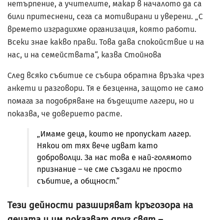
нетърпение, а учителите, макар в началото да са
били притеснени, сега са мотивирани и уверени. „С
времето изградихме организация, която работи.
Всеки знае какво прави. Това дава спокойствие и на
нас, и на семействата“, казва Стойнова
След всяко събитие се събира обратна връзка чрез
анкети и разговори. Тя е безценна, защото не само
помага за подобряване на бъдещите лагери, но и
показва, че доверието расте.
„Имаме деца, които не пропускат лагер.
Някои от тях вече идват като
доброволци. За нас това е най-голямото
признание – че сме създали не просто
събитие, а общност.“
Тези дейности разширяват кръгозора на
децата и им показват друг свят –