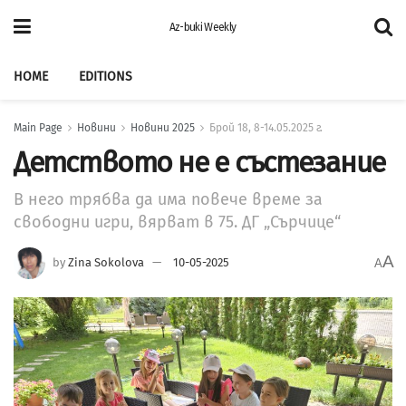
Az-buki Weekly
HOME
EDITIONS
Main Page
Новини
Новини 2025
Брой 18, 8-14.05.2025 г.
Детството не е състезание
В него трябва да има повече време за
свободни игри, вярват в 75. ДГ „Сърчице“
A
by
Zina Sokolova
10-05-2025
A