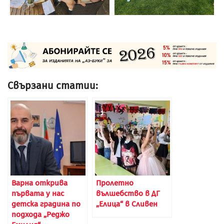
Свързани статии:
Варна открива
Пролетно
първата у нас
вълшебство в ДГ
детска градина по
„Елица“ в Сливен
подхода „Реджо