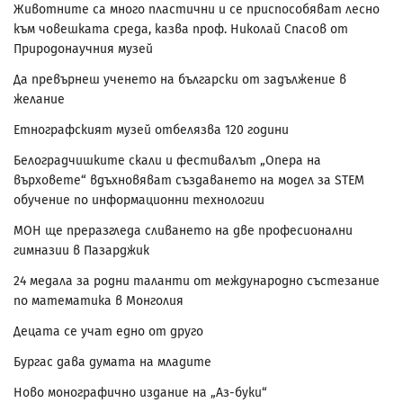
Животните са много пластични и се приспособяват лесно
към човешката среда, казва проф. Николай Спасов от
Природонаучния музей
Да превърнеш ученето на български от задължение в
желание
Етнографският музей отбелязва 120 години
Белоградчишките скали и фестивалът „Опера на
върховете“ вдъхновяват създаването на модел за STEM
обучение по информационни технологии
МОН ще преразгледа сливането на две професионални
гимназии в Пазарджик
24 медала за родни таланти от международно състезание
по математика в Монголия
Децата се учат едно от друго
Бургас дава думата на младите
Ново монографично издание на „Аз-буки“