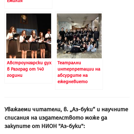
Емилия“
Австроунгарски дух
Театрални
в Разград от 140
интерпретации на
години
абсурдите на
ежедневието
Уважаеми читатели, в. „Аз-буки“ и научните
списания на издателството може да
закупите от НИОН "Аз-буки":