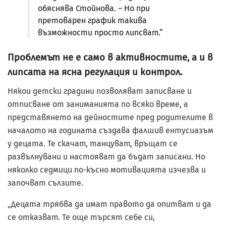
обяснява Стойнова. – Но при
претоварен график такива
възможности просто липсват.“
Проблемът не е само в активностите, а и в
липсата на ясна регулация и контрол.
Някои детски градини позволяват записване и
отписване от заниманията по всяко време, а
представянето на дейностите пред родителите в
началото на годината създава фалшив ентусиазъм
у децата. Те скачат, танцуват, връщат се
развълнувани и настояват да бъдат записани. Но
няколко седмици по-късно мотивацията изчезва и
започват сълзите.
„Децата трябва да имат правото да опитват и да
се отказват. Те още търсят себе си,