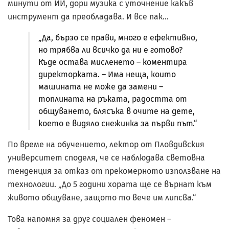
минути от ИИ, дори музика с уточнение какъв
инструмент да преобладава. И все пак…
„Да, бързо се прави, много е ефективно,
но трябва ли всичко да ни е готово?
Къде остава мисленето – коментира
директорката. – Има неща, които
машината не може да замени –
топлината на ръката, радостта от
общуването, блясъка в очите на дете,
което е видяло снежинка за първи път.“
По време на обучението, лектор от Пловдивския
университет споделя, че се наблюдава световна
тенденция за отказ от прекомерното използване на
технологии. „До 5 години хората ще се върнат към
живото общуване, защото то вече им липсва.“
Това напомня за друг социален феномен –