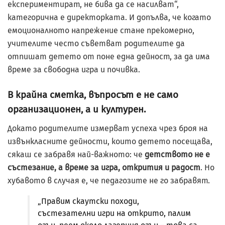
експериментират, не бива да се насилват“,
категорична е директорката. И допълва, че когато
емоционалното напрежение стане прекомерно,
учителите често съветват родителите да
отпишат детето от поне една дейност, за да има
време за свободна игра и почивка.
В крайна сметка, въпросът е не само
организационен, а и културен.
Докато родителите измерват успеха чрез броя на
извънкласните дейности, които детето посещава,
сякаш се забравя най-важното: че
детството не е
състезание, а време за игра, открития и радост
. Но
хубавото в случая е, че педагозите не го забравят.
„Правим скаутски походи,
състезателни игри на открито, палим