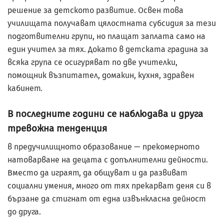
решение за детското развитие. Освен това
училищата получават цялостната субсидия за тези
подготвителни групи, но плащат заплата само на
един учител за тях. Докато в детската градина за
всяка група се осигуряват по две учителки,
помощник възпитател, домакин, кухня, здравен
кабинет.
В последните години се наблюдава и друга
тревожна тенденция
в предучилищното образование — прекомерното
натоварване на децата с допълнителни дейности.
Вместо да играят, да общуват и да развиват
социални умения, много от тях прекарват деня си в
бързане да стигнат от една извънкласна дейност
до друга.