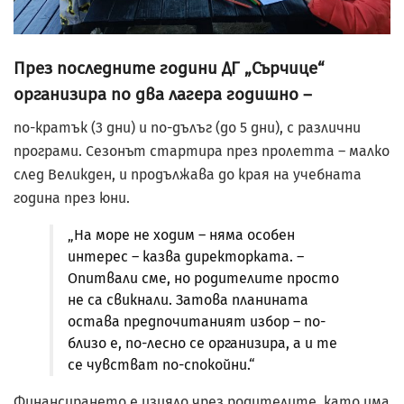
През последните години ДГ „Сърчице“
организира по два лагера годишно –
по-кратък (3 дни) и по-дълъг (до 5 дни), с различни
програми. Сезонът стартира през пролетта – малко
след Великден, и продължава до края на учебната
година през юни.
„На море не ходим – няма особен
интерес – казва директорката. –
Опитвали сме, но родителите просто
не са свикнали. Затова планината
остава предпочитаният избор – по-
близо е, по-лесно се организира, а и те
се чувстват по-спокойни.“
Финансирането е изцяло чрез родителите, като има