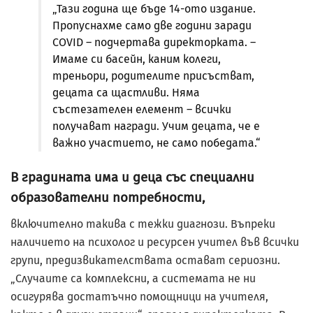
„Тази година ще бъде 14-ото издание.
Пропуснахме само две години заради
COVID – подчертава директорката. –
Имаме си басейн, каним колеги,
треньори, родителите присъстват,
децата са щастливи. Няма
състезателен елемент – всички
получават награди. Учим децата, че е
важно участието, не само победата.“
В градината има и деца със специални
образователни потребности,
включително такива с тежки диагнози. Въпреки
наличието на психолог и ресурсен учител във всички
групи, предизвикателствата остават сериозни.
„Случаите са комплексни, а системата не ни
осигурява достатъчно помощници на учителя,