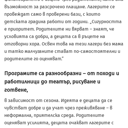
възможност за разсрочено плащане. Лагерите се
провеждат само в проверени бази, с които
детската градина работи от години. „Сигурността
е приоритет. Родителите ни вярват – знаят, че
условията са добри, а децата са в ръцете на
отговорни хора. Освен това на тези лагери без мама
и татко малчуганите стават по-самостоятелни и
родителите го оценяват.“
Програмите са разнообразни – от походи и
работилници до театър, рисуване и
готвене,
в зависимост от сезона. Идеята е децата да се
чувстват добре и да учат чрез преживяване – в
неформална, приятелска среда. Родителите
оценяват усилията, децата очакват лагерите с