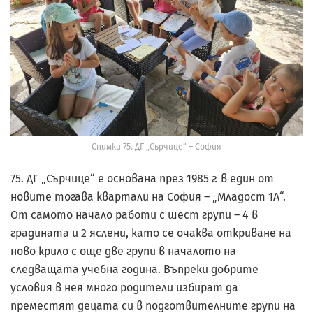
Снимки 75. ДГ „Сърчице“ – София
75. ДГ „Сърчице“ е основана през 1985 г. в един от
новите тогава квартали на София – „Младост 1А“.
От самото начало работи с шест групи – 4 в
градината и 2 яслени, като се очаква откриване на
ново крило с още две групи в началото на
следващата учебна година. Въпреки добрите
условия в нея много родители избират да
преместят децата си в подготвителните групи на