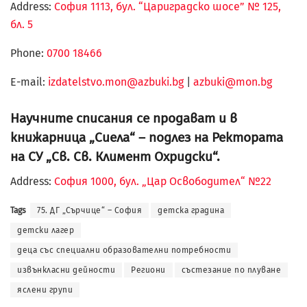
Address:
София 1113, бул. “Цариградско шосе” № 125,
бл. 5
Phone:
0700 18466
Е-mail:
izdatelstvo.mon@azbuki.bg
|
azbuki@mon.bg
Научните списания се продават и в
книжарница „Сиела“ – подлез на Ректората
на СУ „Св. Св. Климент Охридски“.
Address:
София 1000, бул. „Цар Освободител“ №22
Tags
75. ДГ „Сърчице“ – София
детска градина
детски лагер
деца със специални образователни потребности
извънкласни дейности
Региони
състезание по плуване
яслени групи