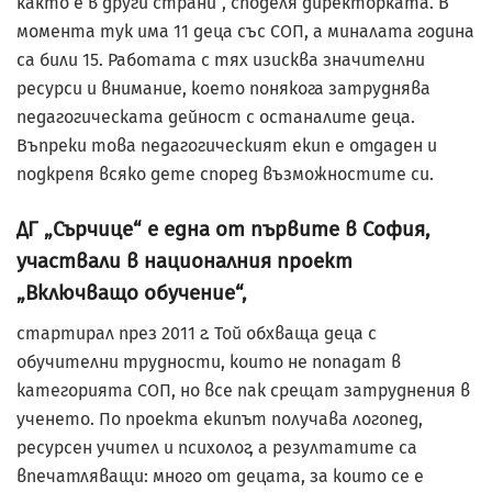
както е в други страни“, споделя директорката. В
момента тук има 11 деца със СОП, а миналата година
са били 15. Работата с тях изисква значителни
ресурси и внимание, което понякога затруднява
педагогическата дейност с останалите деца.
Въпреки това педагогическият екип е отдаден и
подкрепя всяко дете според възможностите си.
ДГ „Сърчице“ е една от първите в София,
участвали в националния проект
„Включващо обучение“,
стартирал през 2011 г. Той обхваща деца с
обучителни трудности, които не попадат в
категорията СОП, но все пак срещат затруднения в
ученето. По проекта екипът получава логопед,
ресурсен учител и психолог, а резултатите са
впечатляващи: много от децата, за които се е