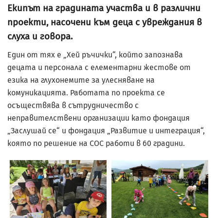
Екипът на градината участва и в различни
проекти, насочени към деца с увреждания в
слуха и говора.
Един от тях е „Хей ръчички“, който запознава
децата и персонала с елементарни жестове от
езика на глухонемите за улесняване на
комуникацията. Работата по проекта се
осъществява в сътрудничество с
неправителствени организации като фондация
„Заслушай се“ и фондация „Развитие и интеграция“,
която по решение на СОС работи в 60 градини.