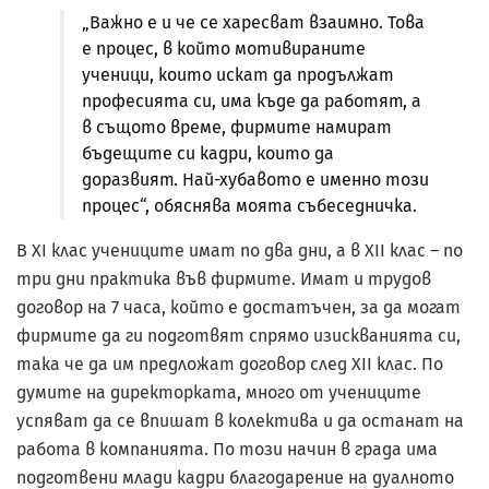
„Важно е и че се харесват взаимно. Това
е процес, в който мотивираните
ученици, които искат да продължат
професията си, има къде да работят, а
в същото време, фирмите намират
бъдещите си кадри, които да
доразвият. Най-хубавото е именно този
процес“, обяснява моята събеседничка.
В XI клас учениците имат по два дни, а в XII клас – по
три дни практика във фирмите. Имат и трудов
договор на 7 часа, който е достатъчен, за да могат
фирмите да ги подготвят спрямо изискванията си,
така че да им предложат договор след XII клас. По
думите на директорката, много от учениците
успяват да се впишат в колектива и да останат на
работа в компанията. По този начин в града има
подготвени млади кадри благодарение на дуалното