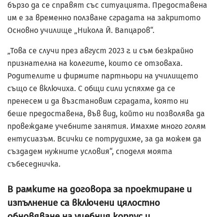
бързо да се справят със ситуацията. Предоставена
им е за временно ползване сградата на закритото
Основно училище „Никола Й. Вапцаров“.
„Това се случи през август 2023 г. и съм безкрайно
признателна на колегите, които се отзоваха.
Родителите и фирмите партньори на училището
също се включиха. С общи сили успяхме да се
пренесем и да възстановим сградата, която ни
беше предоставена, във вид, който ни позволява да
провеждаме учебните занятия. Имахме много голям
ентусиазъм. Всички се потрудихме, за да можем да
създадем нужните условия“, споделя моята
събеседничка.
В рамките на договора за проектиране и
изпълнение са включени цялостно
обновяване на учебния корпус и