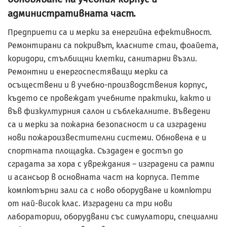
административната част.
Предприети са и мерки за енергийна ефективност.
Ремонтирани са покривът, класните стаи, фоайета,
коридори, стълбищни клетки, санитарни възли.
Ремонтни и енергоспестяващи мерки са
осъществени и в учебно-производствения корпус,
където се провеждат учебните практики, както и
във физкултурния салон и съблекалните. Въведени
са и мерки за пожарна безопасност и са изградени
нови пожароизвестителни системи. Обновена е и
спортната площадка. Създаден е достъп до
сградата за хора с увреждания – изградени са рампи
и асансьор в основната част на корпуса. Петте
компютърни зали са с ново оборудване и компютри
от най-висок клас. Изградени са три нови
лаборатории, оборудвани със симулатори, специални