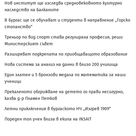
Нов институт ще изследва средновековното културно
наследство на Балканите
В Бургас ще се обучават и студенти в направление „Горско
стопанство“
Треньор по вид спорт става регулирана професия, реши
Министерският съвет
Разширяват подкрепата по приобщаващото образование
Нова система за анализ на данни в близо 200 училища
Един златен и 5 бронзови медала по математика за наши
ученици
Прекаленото обгрижване на детето го прави несигурно,
казва д-р Пламен Петков
Летни приключения в бургаското НЧ „Изгрев 1909“
Пореден топ учен влиза в екипа на INSAIT