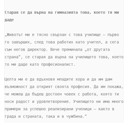
Старая се да върна на гимназията това, което тя ми 
даде
„Животът ми е тясно свързан с това училище – първо 
го завърших, след това работих като учител, а сега 
съм негов директор. Вече преминала „от другата 
страна“, се старая да върна на училището това, което 
то ми даде като професионалист. 

Целта ми е да вдъхновя младите хора и да им дам 
възможност да открият своята професия. Да им покажа, 
че можеш да бъдеш достоен човек с работа, която ти 
носи радост и удовлетворение. Училището ни има много 
примери за успешно реализирани ученици – както в 
града и страната, така и в чужбина.“