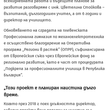
всекидневната работа и бъдещите планове за
развитие разговаряме с инж. Цветелина Стойкова –
възпитаник, дългогодишен учител, а от 6 години и
директор на училището.
Обновяването на сградата на плевенската
Професионална гимназия по механоелектротехника
е осъществено благодарение на Оперативна
програма „Региони в растеж“ (ОПРР), съфинансирана
от Европейския съюз чрез Европейския фонд за
регионално развитие, като е част от процедурата
„Подкрепа за професионалните училища в Република
България“.
„Този проект е планиран наистина дълго
време.
Когато през 2018 г. поех длъжността директор,