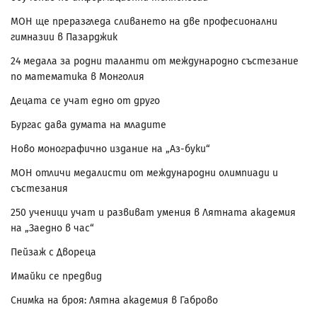
МОН ще преразгледа сливането на две професионални
гимназии в Пазарджик
24 медала за родни таланти от международно състезание
по математика в Монголия
Децата се учат едно от друго
Бургас дава думата на младите
Ново монографично издание на „Аз-буки“
МОН отличи медалисти от международни олимпиади и
състезания
250 ученици учат и развиват умения в Лятната академия
на „Заедно в час“
Пейзаж с Двореца
Имайки се предвид
Снимка на броя: Лятна академия в Габрово