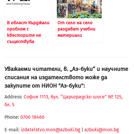
В област Кърджали
От село на село
проблем с
раздават учебни
квесторите не
материали
съществува
Уважаеми читатели, в. „Аз-буки“ и научните
списания на издателството може да
закупите от НИОН "Аз-буки":
Address:
София 1113, бул. “Цариградско шосе” № 125,
бл. 5
Phone:
0700 18466
Е-mail:
izdatelstvo.mon@azbuki.bg
|
azbuki@mon.bg