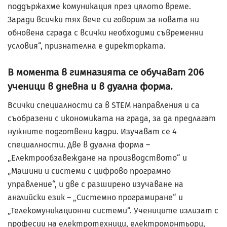
поддържах­ме комуникация през цялото време.
Заради всички тях вече си говорим за новата ни
обновена сграда с всички необходими съв­ременни
условия“, признателна е директорката.
В момента в гимназията се обучават 206
ученици в дневна и в дуална форма.
Всички специалности са в STEM направления и са
съобразени с икономиката на града, за да предлагат
нужните подготвени кадри. Изучават се 4
специалности. Две в дуална форма –
„Електрообзавеждане на производството“ и
„Машини и системи с цифрово програмно
управление“, и две с разширено изучаване на
английски език – „Системно програмиране“ и
„Телекомуникационни системи“. Учениците излизат с
професии на електротехници, електромонтьори,