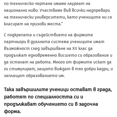
по техническо чертане имаме лау­реат на
национално ниво. Участваме във всички надпревари
на технически университети, като учениците ни се
класират на призови места.“
С подкрепата и съдействието на фирмите
партньори в дуалната система учениците имат
възможност след завършване на XII клас да
продължат едновременно вис­шето си образование и
да останат на работа. Много от фирмите искат да
ги стимулират, защото виждат в тях добри кадри, и
зап­лащат образованието им.
Така завършилите ученици остават в града,
работят по специалността си и
продължават обучението си в задочна
форма.