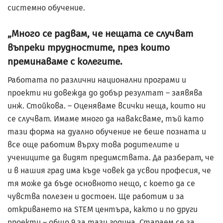
системно обучение.
„Много се радвам, че нещата се случват
въпреки трудностите, през които
преминаваме с колегите.
Работата по различни национални програми и
проекти ни довежда до добър резултат – заявява
инж. Стойкова. – Оценяваме всички неща, които ни
се случват. Имаме много да наваксваме, тъй като
тази форма на дуално обучение не беше поз­ната и
все още работим върху това родителите и
учениците да видят предимствата. Да разберат, че
и в нашия град има къде човек да усвои професия, че
тя може да бъде основното нещо, с което да се
чувства полезен и достоен. Ще работим и за
откриването на STEM центъра, както и по други
проекти – общо 9 за тази година. Стараем се за