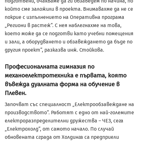
подготвени, очакваме да ги обзаведем по начина, по
който сме заложили в проекта. Внимавахме да не се
покрие с изпълнението на Оперативна програма
„Региони в растеж“. С нея наблегнахме на това,
което може да се подготви като учебни помещения
и зали, а оборудването и обзавеждането да бъде по
другия проект“, разказва инж. Стойкова.
Професионалната гимназия по
механоелектротехника е първата, която
въвежда дуалната форма на обучение в
Плевен.
Започват със специалност „Електрообзавеждане на
производството“. Работят с едно от най-големите
електроразпределителни дружест­ва – ЧЕЗ, сега
„Електрохолд“, от самото начало. По случай
обновената сграда от Холдинга са предприе­ли