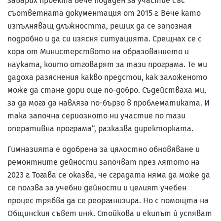
заварих проекта вече подаден за участие със
съответната документация от 2015 г. Вече като
изпълняващ длъжността, реших да се запозная
подробно и да си изясня ситуацията. Срещнах се с
хора от Министерството на образованието и
науката, които отговарят за тази програма. Те ми
дадоха разяснения какво предстои, как заложеното
може да стане дори още по-добро. Съдействаха ми,
за да мога да навляза по-бързо в проблематиката. И
така започна сериозното ни участие по тази
оперативна прог­рама“, разказва директорката.
Гимназията е одобрена за цялостно обновяване и
ремонтните дейности започват през лятото на
2023 г. Тогава се оказва, че сградата няма да може да
се ползва за учебни дейности и целият учебен
процес трябва да се реорганизира. Но с помощта на
Общинския съвет инж. Стойкова и екипът ѝ успяват