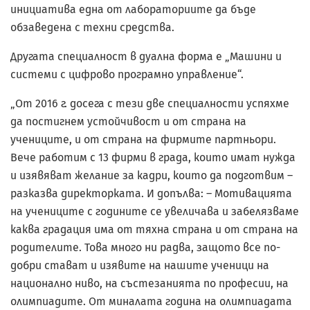
инициатива една от лабораториите да бъде
обзаведена с техни средства.
Другата специалност в дуална форма е „Машини и
системи с цифрово програмно управление“.
„От 2016 г. досега с тези две специалности успяхме
да постигнем устойчивост и от страна на
учениците, и от страна на фирмите партньори.
Вече работим с 13 фирми в града, които имат нужда
и изявяват желание за кадри, които да подготвим –
разказва директорката. И допълва: – Мотивацията
на учениците с годините се увеличава и забелязваме
каква градация има от тяхна страна и от страна на
родителите. Това много ни радва, защото все по-
добри стават и изявите на нашите ученици на
национално ниво, на състезанията по професии, на
олимпиадите. От миналата година на олимпиадата