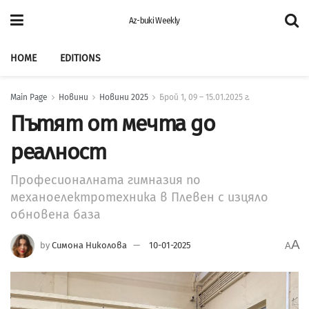
Az-buki Weekly
HOME
EDITIONS
Main Page
Новини
Новини 2025
Брой 1, 09 – 15.01.2025 г.
Пътят от мечта до
реалност
Професионалната гимназия по
механоелектротехника в Плевен с изцяло
обновена база
A
by
Симона Николова
10-01-2025
A