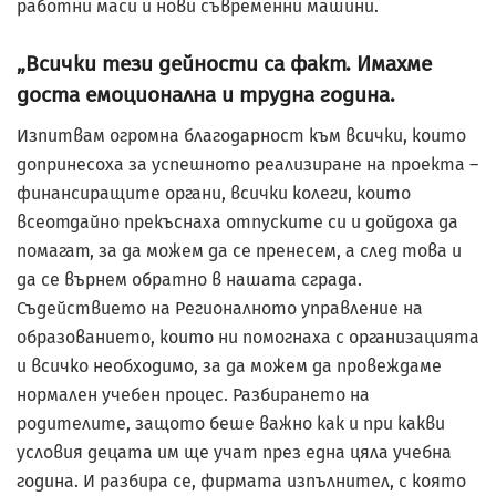
работни маси и нови съвременни машини.
„Всички тези дейности са факт. Имахме
доста емоционална и трудна година.
Изпитвам огром­на благодарност към всички, които
допринесоха за успешното реализиране на проекта –
финансиращите органи, всички колеги, които
всеотдайно прекъснаха отпуските си и дойдоха да
помагат, за да можем да се пренесем, а след това и
да се върнем обратно в нашата сграда.
Съдействието на Регионалното управление на
образованието, които ни помогнаха с организацията
и всичко необходимо, за да можем да провеждаме
нормален учебен процес. Разбирането на
родителите, защото беше важно как и при какви
условия децата им ще учат през една цяла учебна
година. И разбира се, фирмата изпълнител, с която