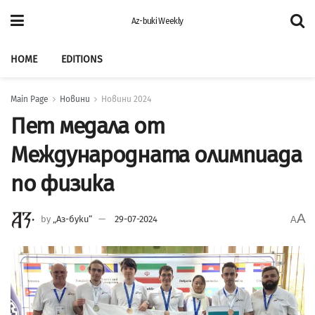
Az-buki Weekly
HOME
EDITIONS
Main Page
Новини
Новини 2024
Пет медала от
Международната олимпиада
по физика
A
by
„Аз-буки“
29-07-2024
A