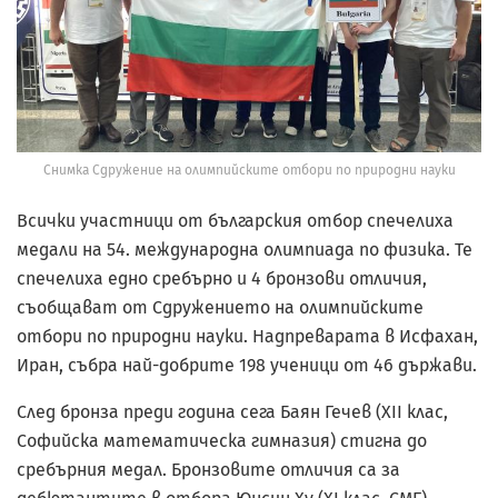
Снимка Сдружение на олимпийските отбори по природни науки
Всички участници от българския отбор спечелиха
медали на 54. международна олимпиада по физика. Те
спечелиха едно сребърно и 4 бронзови отличия,
съобщават от Сдружението на олимпийските
отбори по природни науки. Надпреварата в Исфахан,
Иран, събра най-добрите 198 ученици от 46 държави.
След бронза преди година сега Баян Гечев (XII клас,
Софийска математическа гимназия) стигна до
сребърния медал. Бронзовите отличия са за