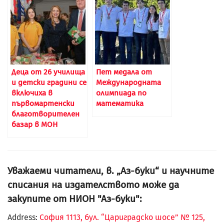
Дeца от 26 училища
Пет медала от
и детски градини се
Международната
включиха в
олимпиада по
първомартенски
математика
благотворителен
базар в МОН
Уважаеми читатели, в. „Аз-буки“ и научните
списания на издателството може да
закупите от НИОН "Аз-буки":
Address:
София 1113, бул. “Цариградско шосе” № 125,