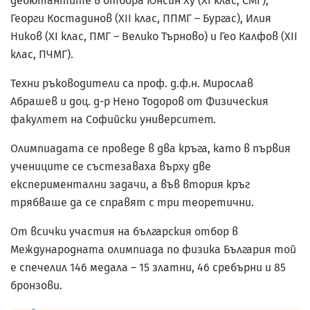
дебютантите в отбора Юнсин Ху (XI клас, СМГ),
Георги Костадинов (XII клас, ППМГ – Бургас), Илия
Ников (XI клас, ПМГ – Велико Търново) и Гео Калфов (XII
клас, ПЧМГ).
Техни ръководители са проф. д.ф.н. Мирослав
Абрашев и доц. д-р Нено Тодоров от Физическия
факултет на Софийски университет.
Олимпиадата се проведе в два кръга, като в първия
учениците се състезаваха върху две
експериментални задачи, а във втория кръг
трябваше да се справят с три теоретични.
От всички участия на българския отбор в
Международната олимпиада по физика България той
е спечелил 146 медала – 15 златни, 46 сребърни и 85
бронзови.