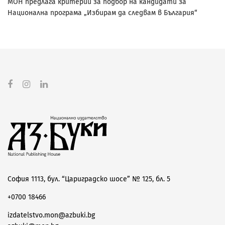
МОН предлага критерии за подбор на кандидати за
Национална програма „Избирам да следвам в България“
София 1113, бул. “Цариградско шосе” № 125, бл. 5
+0700 18466
izdatelstvo.mon@azbuki.bg