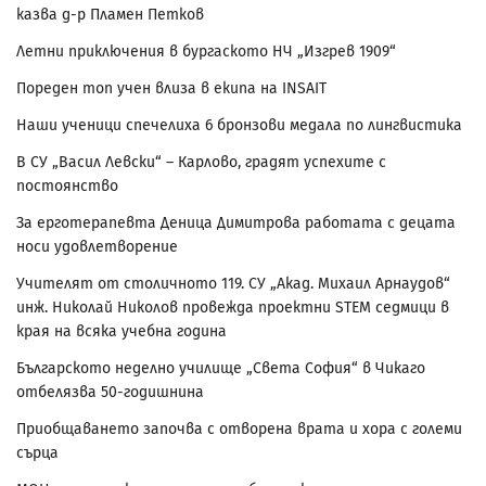
казва д-р Пламен Петков
Летни приключения в бургаското НЧ „Изгрев 1909“
Пореден топ учен влиза в екипа на INSAIT
Наши ученици спечелиха 6 бронзови медала по лингвистика
В СУ „Васил Левски“ – Карлово, градят успехите с
постоянство
За ерготерапевта Деница Димитрова работата с децата
носи удовлетворение
Учителят от столичното 119. СУ „Акад. Михаил Арнаудов“
инж. Николай Николов провежда проектни STEM седмици в
края на всяка учебна година
Българското неделно училище „Света София“ в Чикаго
отбелязва 50-годишнина
Приобщаването започва с отворена врата и хора с големи
сърца