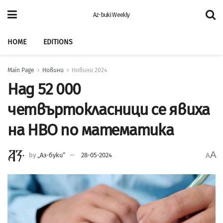
Az-buki Weekly
HOME
EDITIONS
Main Page
Новини
Новини 2024
Над 52 000
четвъртокласници се явиха
на НВО по математика
A
by
„Аз-буки“
28-05-2024
A