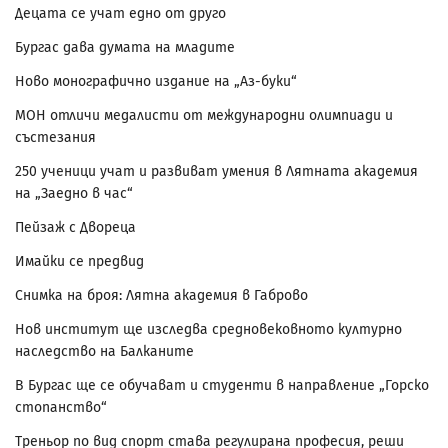
Децата се учат едно от друго
Бургас дава думата на младите
Ново монографично издание на „Аз-буки“
МОН отличи медалисти от международни олимпиади и
състезания
250 ученици учат и развиват умения в Лятната академия
на „Заедно в час“
Пейзаж с Двореца
Имайки се предвид
Снимка на броя: Лятна академия в Габрово
Нов институт ще изследва средновековното културно
наследство на Балканите
В Бургас ще се обучават и студенти в направление „Горско
стопанство“
Треньор по вид спорт става регулирана професия, реши