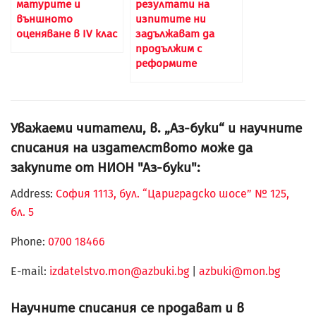
матурите и
резултати на
външното
изпитите ни
оценяване в IV клас
задължават да
продължим с
реформите
Уважаеми читатели, в. „Аз-буки“ и научните
списания на издателството може да
закупите от НИОН "Аз-буки":
Address:
София 1113, бул. “Цариградско шосе” № 125,
бл. 5
Phone:
0700 18466
Е-mail:
izdatelstvo.mon@azbuki.bg
|
azbuki@mon.bg
Научните списания се продават и в