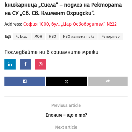
книжарница „Сиела“ – подлез на Ректората
на СУ „Св. Св. Климент Охридски“.
Address:
София 1000, бул. „Цар Освободител“ №22
Tags
4. клас
МОН
НВО
НВО математика
Репортер
Последвайте ни в социалните мрежи
Previous article
Епоним – що е то?
Next article