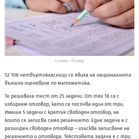
Снимка – Pixabay
52 108 четвъртокласници се явиха на националното
външно оценяване по математика.
Те решаваха тест от 25 задачи. От тях 18 са с
избираем отговор, като се посочва един от три.
Имаше 5 задачи с кратък свободен отговор, на
които се записва само решението. Една задача е с
разширен свободен отговор – изисква записване на
решението и отговора. Текстовата задача е с три