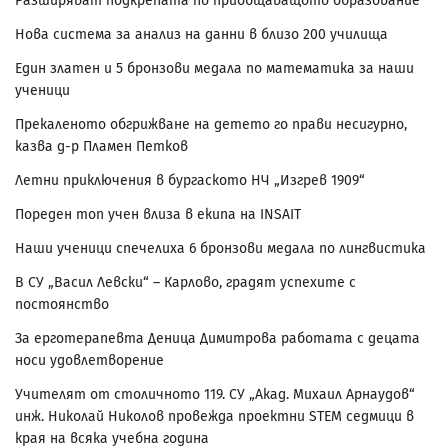
Разширяват подкрепата по приобщаващото образование
Нова система за анализ на данни в близо 200 училища
Един златен и 5 бронзови медала по математика за наши
ученици
Прекаленото обгрижване на детето го прави несигурно,
казва д-р Пламен Петков
Летни приключения в бургаското НЧ „Изгрев 1909“
Пореден топ учен влиза в екипа на INSAIT
Наши ученици спечелиха 6 бронзови медала по лингвистика
В СУ „Васил Левски“ – Карлово, градят успехите с
постоянство
За ерготерапевта Деница Димитрова работата с децата
носи удовлетворение
Учителят от столичното 119. СУ „Акад. Михаил Арнаудов“
инж. Николай Николов провежда проектни STEM седмици в
края на всяка учебна година