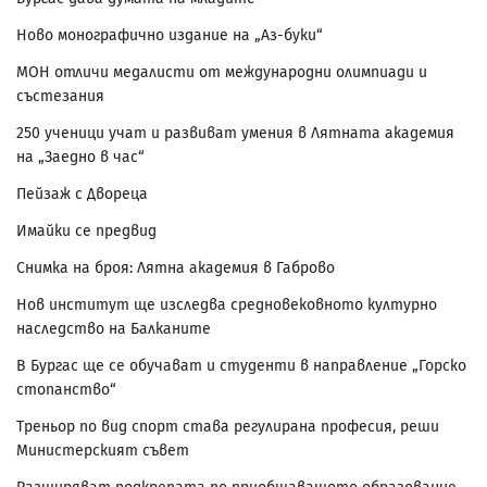
Ново монографично издание на „Аз-буки“
МОН отличи медалисти от международни олимпиади и
състезания
250 ученици учат и развиват умения в Лятната академия
на „Заедно в час“
Пейзаж с Двореца
Имайки се предвид
Снимка на броя: Лятна академия в Габрово
Нов институт ще изследва средновековното културно
наследство на Балканите
В Бургас ще се обучават и студенти в направление „Горско
стопанство“
Треньор по вид спорт става регулирана професия, реши
Министерският съвет