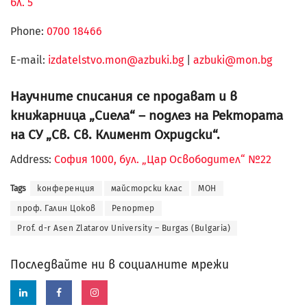
бл. 5
Phone:
0700 18466
Е-mail:
izdatelstvo.mon@azbuki.bg
|
azbuki@mon.bg
Научните списания се продават и в
книжарница „Сиела“ – подлез на Ректората
на СУ „Св. Св. Климент Охридски“.
Address:
София 1000, бул. „Цар Освободител“ №22
Tags
конференция
майсторски клас
МОН
проф. Галин Цоков
Репортер
Prof. d-r Asen Zlatarov University – Burgas (Bulgaria)
Последвайте ни в социалните мрежи