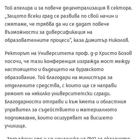
Той апелира и за повече децентрализация в сектора.
„Защото всеки град се развива по свой начин и
смятаме, че трябва да ни се дадат повече
възможности за диверсификация на
образователните процеси“, каза Димитър Николов.
Ректорът на Университета проф. д-р Христо Бозов
посочи, че тази конференция изгражда мост между
настоящето и бъдещето на бургаското
образование. Той благодари на министъра за
отделените средства, с които ще се направи
ремонт на няколко университетски сгради.
Благодарности отправи и към кмета и областния
управител за съдействието и материалното
подпомагане, които осигуряват на висшето
училище.
„Задължени сме и на началника на РУО за оказаното