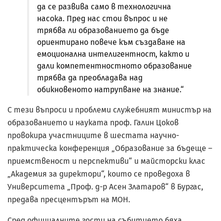
да се развива само в технологична
насока. Пред нас стои въпрос и не
трябва ли образованието да бъде
ориентирано повече към създаване на
емоционална интелигентност, както и
дали компетентностното образование
трябва да преобладава над
обикновеното натрупване на знание.“
С тези въпроси и проблеми служебният министър на
образованието и науката проф. Галин Цоков
провокира участниците в шестата научно-
практическа конференция „Образование за бъдеще –
приемственост и перспективи“ и майсторски клас
„Академия за директори“, които се проведоха в
Университета „Проф. д-р Асен Златаров“ в Бургас,
предава пресцентърът на МОН.
Сред официалните гости на събитието бяха