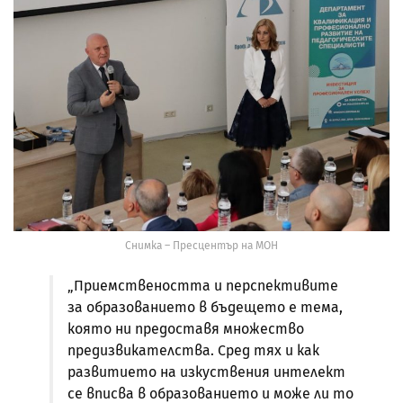
Снимка – Пресцентър на МОН
„Приемствеността и перспективите
за образованието в бъдещето е тема,
която ни предоставя множество
предизвикателства. Сред тях и как
развитието на изкуствения интелект
се вписва в образованието и може ли то