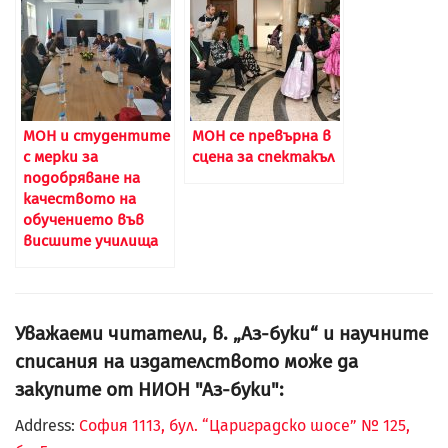
МОН и студентите
МОН се превърна в
с мерки за
сцена за спектакъл
подобряване на
качеството на
обучението във
висшите училища
Уважаеми читатели, в. „Аз-буки“ и научните
списания на издателството може да
закупите от НИОН "Аз-буки":
Address:
София 1113, бул. “Цариградско шосе” № 125,