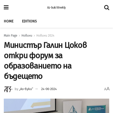
Az-buki Weekly
HOME
EDITIONS
Main Page
Новини
Новини 2024
Министър Галин Цоков
откри форум за
образованието на
бъдещето
A
by
„Аз-буки“
24-06-2024
A