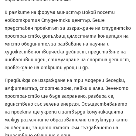
В рамките на форума министър Цоков посети
новооткрития Студентски център. Беше
представен проектът за изграждане на студентско
пространство, допълващ цялостната концепция на
място обединител за развиване на научна и
художественотворческа дейност, представяне на
иновативни идеи, стимулиране на спортна дейност,
провеждане на открити уроци и др.
Предвижда се изграждане на три модерни беседки,
амфитеатър, спортна зона, пейки и алеи. Зеленото
пространство ще бъде захранено, разбира се,
единствено със зелена енергия. Осъществяването
на проекта ще укрепи и затвърди комуникацията
между различните образователни структури като
ги обедини, защото пътят към създаването на
качествено обучение е един.