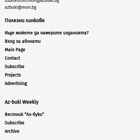
izdatelstvo.mon@azbuki.bg
azbuki@mon.bg
Полезни линкове
Къде можете да намерите изданията?
Вход за абонати
Main Page
Contact
Subscribe
Projects
Advertising
Az-buki Weekly
Вестник “Аз-буки”
Subscribe
Archive