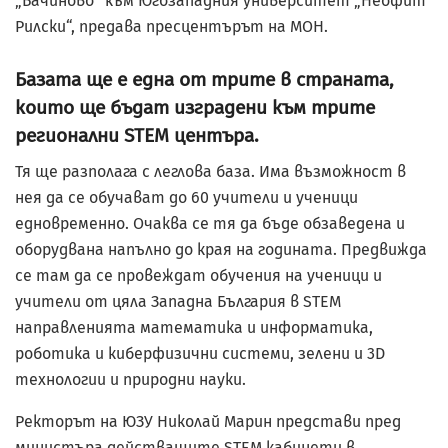
„Бачиново“ към Югозападния университет „Неофит
Рилски“, предава пресцентърът на МОН.
Базата ще е една от трите в страната,
които ще бъдат изградени към трите
регионални STEM центъра.
Тя ще разполага с леглова база. Има възможност в
нея да се обучават до 60 учители и ученици
едновременно. Очаква се тя да бъде обзаведена и
оборудвана напълно до края на годината. Предвижда
се там да се провеждат обучения на ученици и
учители от цяла Западна България в STEM
направленията математика и информатика,
роботика и киберфизични системи, зелени и 3D
технологии и природни науки.
Ректорът на ЮЗУ Николай Марин представи пред
министъра действащите STEM кабинети в