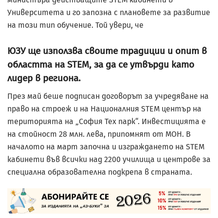
Университета и го запозна с плановете за развитие
на този тип обучение. Той увери, че
ЮЗУ ще използва своите традиции и опит в
областта на STEM, за да се утвърди като
лидер в региона.
През май беше подписан договорът за учредяване на
право на строеж и на Националния STEM център на
територията на „София Тех парк“. Инвестицията е
на стойност 28 млн. лева, припомнят от МОН. В
началото на март започна и изграждането на STEM
кабинети във всички над 2200 училища и центрове за
специална образователна подкрепа в страната.