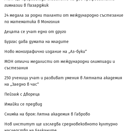
гимназии в Пазарджик
24 медала за родни таланти от международно състезание
по математика в Монголия
Децата се учат едно от друго
Бургас дава думата на младите
Ново монографично издание на „Аз-буки“
МОН отличи медалисти от международни олимпиади и
състезания
250 ученици учат и развиват умения в Лятната академия
на „Заедно в час“
Пейзаж с Двореца
Имайки се предвид
Снимка на броя: Лятна академия в Габрово
Нов институт ще изследва средновековното културно
наследство на Балканите