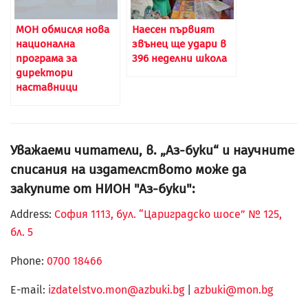
МОН обмисля нова
Наесен първият
национална
звънец ще удари в
програма за
396 неделни школа
директори
наставници
Уважаеми читатели, в. „Аз-буки“ и научните
списания на издателството може да
закупите от НИОН "Аз-буки":
Address:
София 1113, бул. “Цариградско шосе” № 125,
бл. 5
Phone:
0700 18466
Е-mail:
izdatelstvo.mon@azbuki.bg
|
azbuki@mon.bg