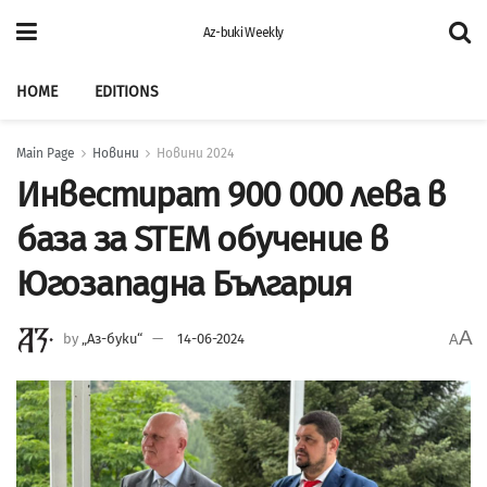
Az-buki Weekly
HOME
EDITIONS
Main Page
Новини
Новини 2024
Инвестират 900 000 лева в
база за STEM обучение в
Югозападна България
A
by
„Аз-буки“
14-06-2024
A