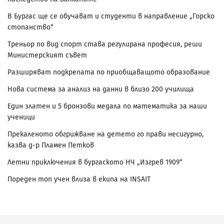
В Бургас ще се обучават и студенти в направление „Горско
стопанство“
Треньор по вид спорт става регулирана професия, реши
Министерският съвет
Разширяват подкрепата по приобщаващото образование
Нова система за анализ на данни в близо 200 училища
Един златен и 5 бронзови медала по математика за наши
ученици
Прекаленото обгрижване на детето го прави несигурно,
казва д-р Пламен Петков
Летни приключения в бургаското НЧ „Изгрев 1909“
Пореден топ учен влиза в екипа на INSAIT