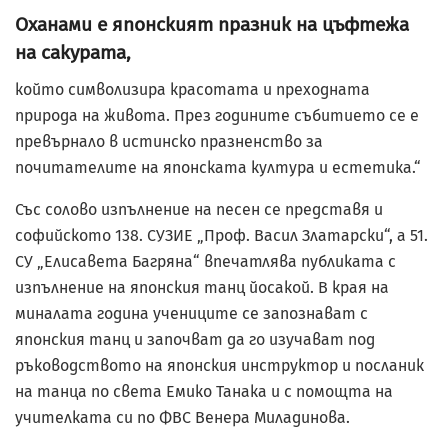
Оханами е японският празник на цъфтежа
на сакурата,
който символизира красотата и преходната
природа на живота. През годините събитието се е
превърнало в истинско празненство за
почитателите на японската култура и естетика.“
Със солово изпълнение на песен се представя и
софийското 138. СУЗИЕ „Проф. Васил Златарски“, а 51.
СУ „Елисавета Багряна“ впечатлява публиката с
изпълнение на японския танц йосакой. В края на
миналата година учениците се запознават с
японския танц и започват да го изучават под
ръководството на японския инструктор и посланик
на танца по света Емико Танака и с помощта на
учителката си по ФВС Венера Миладинова.