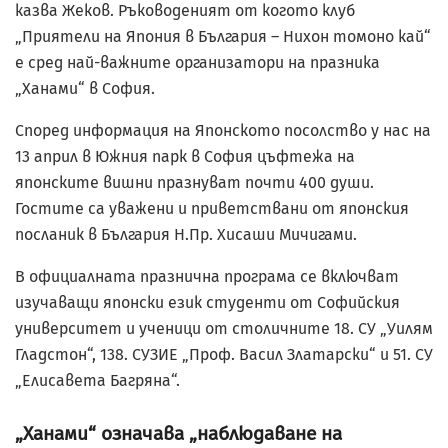
казва Жеков. Ръководеният от когото клуб
„Приятели на Япония в България – Нихон томоно кай“
е сред най-важните организатори на празника
„Ханами“ в София.
Според информация на Японското посолство у нас на
13 април в Южния парк в София цъфтежа на
японските вишни празнуват почти 400 души.
Гостите са уважени и приветствани от японския
посланик в България Н.Пр. Хисаши Мичигами.
В официалната празнична програма се включват
изучаващи японски език студенти от Софийския
университет и ученици от столичните 18. СУ „Уилям
Гладстон“, 138. СУЗИЕ „Проф. Васил Златарски“ и 51. СУ
„Елисавета Багряна“.
„Ханами“ означава „наблюдаване на