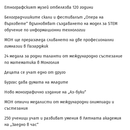
Етнографският музей отбелязва 120 години
Белоградчишките скали и фестивалът „Опера на
върховете“ вдъхновяват създаването на модел за STEM
обучение по информационни технологии
МОН ще преразгледа сливането на две професионални
гимназии в Пазарджик
24 медала за родни таланти от международно състезание
по математика в Монголия
Децата се учат едно от друго
Бургас дава думата на младите
Ново монографично издание на „Аз-буки“
МОН отличи медалисти от международни олимпиади и
състезания
250 ученици учат и развиват умения в Лятната академия
на „Заедно в час“