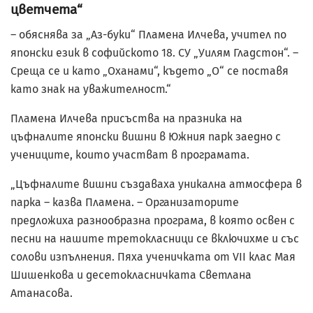
цветчета“
– обяснява за „Аз-буки“ Пламена Илчева, учител по
японски език в софийското 18. СУ „Уилям Гладстон“. –
Среща се и като „Оханами“, където „О“ се поставя
като знак на уважителност.“
Пламена Илчева присъства на празника на
цъфналите японски вишни в Южния парк заедно с
учениците, които участват в програмата.
„Цъфналите вишни създаваха уникална атмосфера в
парка – казва Пламена. – Организаторите
предложиха разнообразна програма, в която освен с
песни на нашите третокласници се включихме и със
солови изпълнения. Пяха ученичката от VII клас Мая
Шишенкова и десетокласничката Светлана
Атанасова.