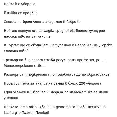
Пейзаж с Двореца
Имайки се предвид
Снимка на броя: Лятна академия в Габрово
Нов институт ще изследва средновековното културно
наследство на Балканите
В Бургас ще се обучават и студенти в направление „Горско
стопанство“
Треньор по вид спорт става регулирана професия, реши
Министерският съвет
Разширяват подкрепата по приобщаващото образование
Нова система за анализ на данни в близо 200 училища
Един златен и 5 бронзови медала по математика за наши
ученици
Прекаленото обгрижване на детето го прави несигурно,
казва д-р Пламен Петков