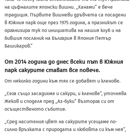
на цъфналите японски вишни. „Ханами“ е вече
традиция. Първите вишневи дръвчета са посадени
в Южния парк още през 1975 година, а празникът се
организира тук по инициатива на нашия клуб и на
бившия посланик на България в Япония Петър
Башикаров.“
От 2014 година до днес всеки път в Южния
парк сакурите стават все повече.
От няколко години към тях се добавят и кленове.
„Сега също засадихме и сакури, и кленове“, уточнява
Жеков и споделя пред „Аз-буки“ възторга си от
осъщественото събитие.
„Сред наситения цвят на сакурите усещаме по-
силно връзката с природата и любовта си към нея“,