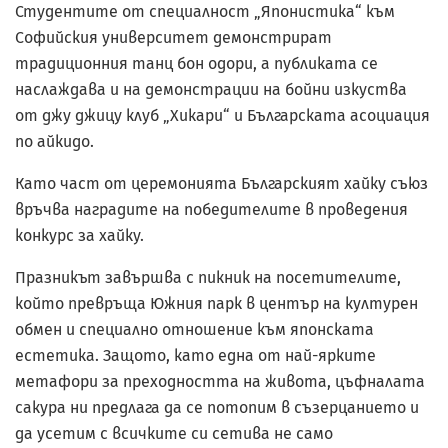
Студентите от специалност „Японистика“ към
Софийския университет демонстрират
традиционния танц бон одори, а публиката се
наслаждава и на демонстрации на бойни изкуства
от джу джицу клуб „Хикари“ и Българската асоциация
по айкидо.
Като част от церемонията Българският хайку съюз
връчва наградите на победителите в проведения
конкурс за хайку.
Празникът завършва с пикник на посетителите,
който превръща Южния парк в център на културен
обмен и специално отношение към японската
естетика. Защото, като една от най-ярките
метафори за преходността на живота, цъфналата
сакура ни предлага да се потопим в съзерцанието и
да усетим с всичките си сетива не само