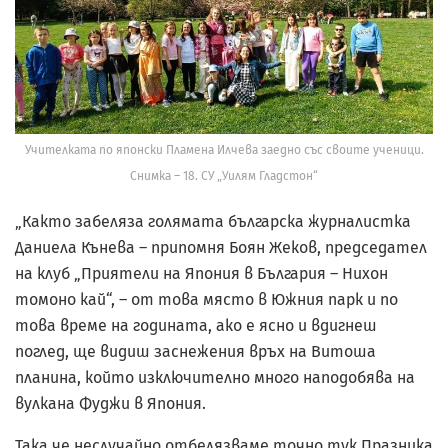
Учителката по японски Пламена Илчева заедно със своите ученици.
Снимка – 18. СУ „Уилям Гладстон“
„Както забеляза голямата българска журналистка
Даниела Кънева – припомня Боян Жеков, председател
на клуб „Приятели на Япония в България – Нихон
томоно кай“, – от това място в Южния парк и по
това време на годината, ако е ясно и вдигнеш
поглед, ще видиш заснежения връх на Витоша
планина, който изключително много наподобява на
вулкана Фуджи в Япония.
Така че неслучайно отбелязваме точно тук Празника