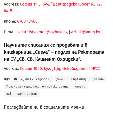
Address:
София 1113, бул. “Цариградско шосе” № 125,
бл. 5
Phone:
0700 18466
Е-mail:
izdatelstvo.mon@azbuki.bg
|
azbuki@mon.bg
Научните списания се продават и в
книжарница „Сиела“ – подлез на Ректората
на СУ „Св. Св. Климент Охридски“.
Address:
София 1000, бул. „Цар Освободител“ №22
Tags
18. СУ „Уилям Гладстон“
Делници и празници
Денят
Празника на цъфналите японски вишни
Ханами
Южен парк – София
Последвайте ни в социалните мрежи