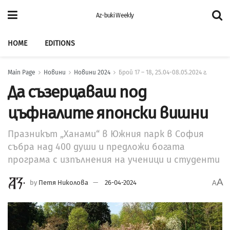
Az-buki Weekly
HOME
EDITIONS
Main Page
Новини
Новини 2024
Брой 17 – 18, 25.04-08.05.2024 г.
Да съзерцаваш под
цъфналите японски вишни
Празникът „Ханами“ в Южния парк в София
събра над 400 души и предложи богата
програма с изпълнения на ученици и студенти
A
by
Петя Николова
26-04-2024
A