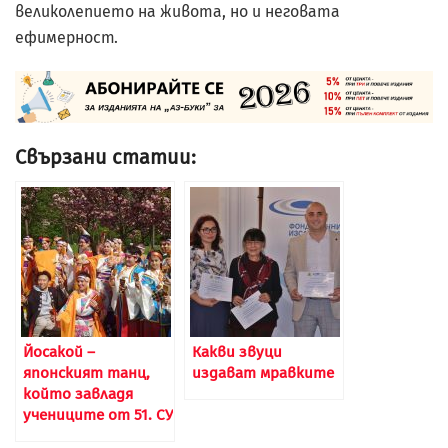
великолепието на живота, но и неговата
ефимерност.
Свързани статии:
Йосакой –
Какви звуци
японският танц,
издават мравките
който завладя
учениците от 51. СУ