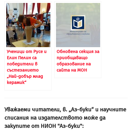
Ученици от Русе и
Обновена секция за
Елин Пелин са
приобщаващо
победители в
образование на
състезанието
сайта на МОН
„Най-добър млад
керамик“
Уважаеми читатели, в. „Аз-буки“ и научните
списания на издателството може да
закупите от НИОН "Аз-буки":