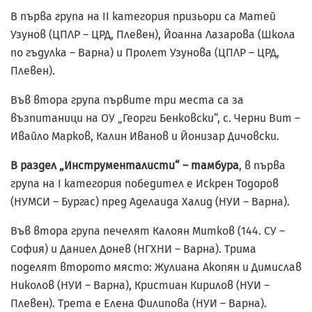
В първа група на II категория призьори са Матей
Узунов (ЦПЛР – ЦРД, Плевен), Йоанна Лазарова (Школа
по гъдулка – Варна) и Пролет Узунова (ЦПЛР – ЦРД,
Плевен).
Във втора група първите три места са за
възпитаници на ОУ „Георги Бенковски“, с. Черни Вит –
Ивайло Марков, Калин Иванов и Йонизар Дичовски.
В раздел „Инструменталисти“ – тамбура
, в първа
група на I категория победител е Искрен Тодоров
(НУМСИ – Бургас) пред Аделаида Халид (НУИ – Варна).
Във втора група печелят Калоян Митков (144. СУ –
София) и Даниел Донев (НГХНИ – Варна). Трима
поделят второто място: Жулиана Акопян и Димислав
Николов (НУИ – Варна), Кристиан Кирилов (НУИ –
Плевен). Трета е Елена Филипова (НУИ – Варна).