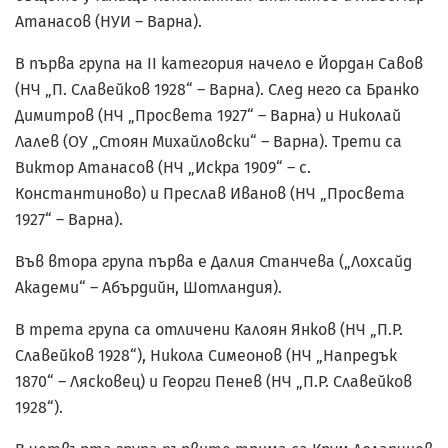
Атанасов (НУИ – Варна).
В първа група на II категория начело е Йордан Савов
(НЧ „П. Славейков 1928“ – Варна). След него са Бранко
Димитров (НЧ „Просвета 1927“ – Варна) и Николай
Лалев (ОУ „Стоян Михайловски“ – Варна). Трети са
Виктор Атанасов (НЧ „Искра 1909“ – с.
Константиново) и Преслав Иванов (НЧ „Просвета
1927“ – Варна).
Във втора група първа е Далия Станчева („Лохсайд
Академи“ – Абърдийн, Шотландия).
В трета група са отличени Калоян Янков (НЧ „П.Р.
Славейков 1928“), Никола Симеонов (НЧ „Напредък
1870“ – Лясковец) и Георги Пенев (НЧ „П.Р. Славейков
1928“).