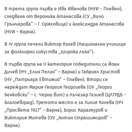
В трета група първа е Ива Иванова (НУИ – Плевен),
следвана от Вероника Атанасова (СУ „Вичо
Грънчарова“ – Г. Оряховица) и Александра Атанасова
(НУИ – Варна).
В IV група печели Виктор Колев (Национално училище
за фолклорни изкуства „Широка лъка“).
В първа група на II категория победители са Йоан
Дичев (НЧ „Елин Пелин“ – Варна) и Габриел Христов
(НУ „Патриарх Евтимий“ – Плевен). Втори се
нареждат Мария-Георгия Георгиева (ОУ „Георги
Бенковски“ – с. Черни вит) и Лъчезар Газиев (ЦЛТРДБ –
Благоевград). Третото място е за Лилия Колева (НЧ
„Просвета 1927“ – Варна), Борис Карагяуров и
Виктория Митева (ОУ „Антон Страшимиров“ –
Варна).