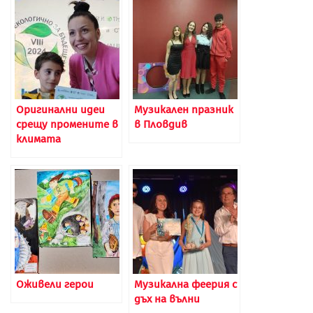
Оригинални идеи
Музикален празник
срещу промените в
в Пловдив
климата
Оживели герои
Музикална феерия с
дъх на вълни