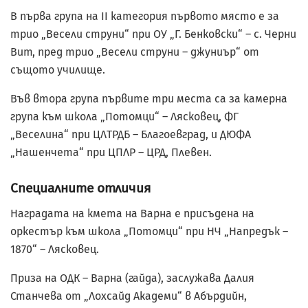
В първа група на II категория първото място е за
трио „Весели струни“ при ОУ „Г. Бенковски“ – с. Черни
Вит, пред трио „Весели струни – джуниър“ от
същото училище.
Във втора група първите три места са за камерна
група към школа „Потомци“ – Лясковец, ФГ
„Веселина“ при ЦЛТРДБ – Благоевград, и ДЮФА
„Нашенчета“ при ЦПЛР – ЦРД, Плевен.
Специалните отличия
Наградата на кмета на Варна е присъдена на
оркестър към школа „Потомци“ при НЧ „Напредък –
1870“ – Лясковец.
Приза на ОДК – Варна (гайда), заслужава Далия
Станчева от „Лохсайд Академи“ в Абърдийн,