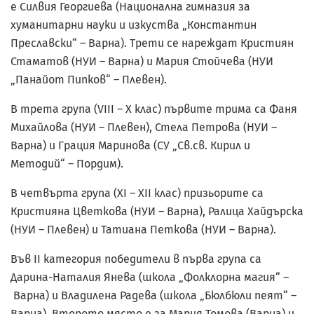
е Силвия Георгиева (Национална гимназия за
хуманитарни науки и изкуства „Константин
Преславски“ – Варна). Трети се нареждат Кристиян
Стаматов (НУИ – Варна) и Мария Стойчева (НУИ
„Панайот Пипков“ – Плевен).
В трета група (VIII – X клас) първите трима са Фаня
Михайлова (НУИ – Плевен), Стела Петрова (НУИ –
Варна) и Грация Маринова (СУ „Св.св. Кирил и
Методий“ – Пордим).
В четвърта група (XI – XII клас) призьорите са
Кристияна Цветкова (НУИ – Варна), Ралица Хайдърска
(НУИ – Плевен) и Татиана Петкова (НУИ – Варна).
Във II категория победители в първа група са
Дарина-Наталия Янева (школа „Фолклорна магия“ –
Варна) и Владилена Радева (школа „Бюлбюли пеят“ –
Варна). Второто място е за Мария Томова (Варна) и