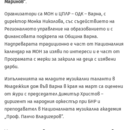
Маринов“
.
Организатори са МОН и ЦПЛР – ОДК – Варна, с
директор Монка Николова, със съдействието на
Регионалното управление на образованието и с
финансовата подкрепа на Община Варна.
Надпреварата традиционно е част от Националния
календар на МОН за изяви по интереси и е част от
Програмата с мерки за закрила на деца с изявени
дарби.
Изпълненията на младите музикални таланти в
Младежкия дом във Варна в края на март са оценени
от жури с председател Димитър Христов –
диригент на народния оркестър при БНР и
преподавател в Националната музикална академия
„Проф. Панчо Владигеров“.