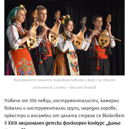
Музикалните таланти очароваха публика и жури със своите
изпълнения. Снимка – Емилиян Ялъмов
Повече от 350 певци, инструменталисти, камерни
вокални и инструментални групи, народни хорове,
оркестри и ансамбли от цялата страна се включват
в
XXIX национален детски фолклорен конкурс „Диньо