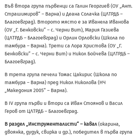
Във втора група първенци са Галин Георгиев (ОУ „Ант.
Страшимиров“ – Варна) и Деана Солачка (ЦЛТРДБ –
Благоевград). Второто място е за Иванела Иванова
(ОУ „Г. Бенковски“ – с. Черни Вит), Мария Газиева
(ЦЛТРДБ – Благоевград) и Орлин Орловски (Школа по
тамбура – Варна). Трети са Лора Христова (ОУ „Г.
Бенковски“ – с. Черни Вит) и Никол Бойчева (ЦЛТРДБ –
Благоевград).
В трета група печели Томас Цакирис (Школа по
тамбура – Варна) пред Никол Николова (НЧ
„Македония 2005“ – Варна).
В IV група първи и втори са Иван Стоянов и Васил
Геров от ЦЛТРДБ – Благоевград.
В раздел „Инструменталисти“ – кавал
(окарина,
двоянка, дудук, свирка и др.), победител в първа група