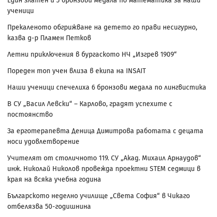
Един златен и 5 бронзови медала по математика за наши
ученици
Прекаленото обгрижване на детето го прави несигурно,
казва д-р Пламен Петков
Летни приключения в бургаското НЧ „Изгрев 1909“
Пореден топ учен влиза в екипа на INSAIT
Наши ученици спечелиха 6 бронзови медала по лингвистика
В СУ „Васил Левски“ – Карлово, градят успехите с
постоянство
За ерготерапевта Деница Димитрова работата с децата
носи удовлетворение
Учителят от столичното 119. СУ „Акад. Михаил Арнаудов“
инж. Николай Николов провежда проектни STEM седмици в
края на всяка учебна година
Българското неделно училище „Света София“ в Чикаго
отбелязва 50-годишнина