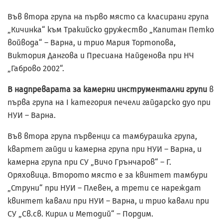
Във втора група на първо място са класирани група
„Кичинка“ към Тракийско дружество „Капитан Петко
войвода“ – Варна, и трио Мария Тортопова,
Виктория Дангова и Пресиана Найденова при НЧ
„Габрово 2002“.
В надпреварата за камерни инструментални групи
в
първа група на I категория печели гайдарско дуо при
НУИ – Варна.
Във втора група първенци са тамбурашка група,
квартет гайди и камерна група при НУИ – Варна, и
камерна група при СУ „Вичо Грънчаров“ – Г.
Оряховица. Второто място е за квинтет тамбури
„Струни“ при НУИ – Плевен, а трети се нареждат
квинтет кавали при НУИ – Варна, и трио кавали при
СУ „Св.св. Кирил и Методий“ – Пордим.