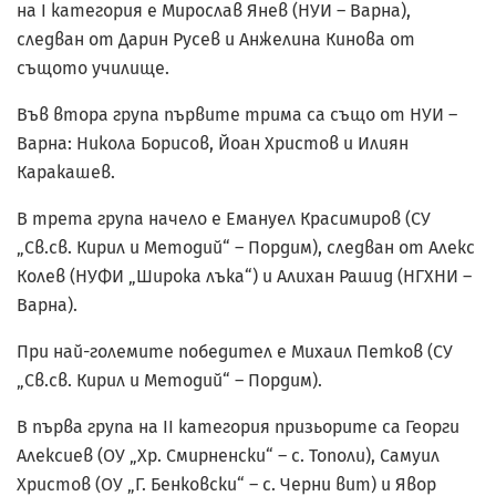
на I категория е Мирослав Янев (НУИ – Варна),
следван от Дарин Русев и Анжелина Кинова от
същото училище.
Във втора група първите трима са също от НУИ –
Варна: Никола Борисов, Йоан Христов и Илиян
Каракашев.
В трета група начело е Емануел Красимиров (СУ
„Св.св. Кирил и Методий“ – Пордим), следван от Алекс
Колев (НУФИ „Широка лъка“) и Алихан Рашид (НГХНИ –
Варна).
При най-големите победител е Михаил Петков (СУ
„Св.св. Кирил и Методий“ – Пордим).
В първа група на II категория призьорите са Георги
Алексиев (ОУ „Хр. Смирненски“ – с. Тополи), Самуил
Христов (ОУ „Г. Бенковски“ – с. Черни вит) и Явор