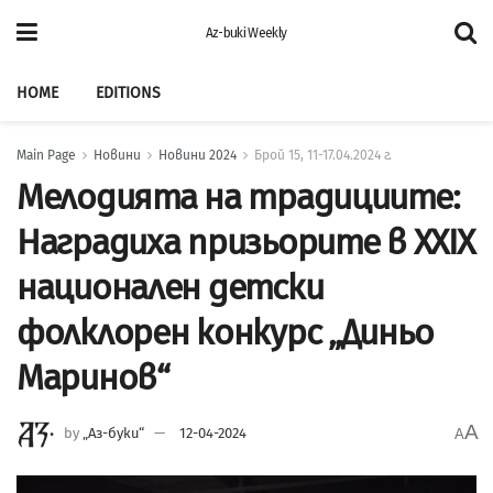
Az-buki Weekly
HOME
EDITIONS
Main Page
Новини
Новини 2024
Брой 15, 11-17.04.2024 г.
Мелодията на традициите:
Наградиха призьорите в XXIX
национален детски
фолклорен конкурс „Диньо
Маринов“
A
by
„Аз-буки“
12-04-2024
A