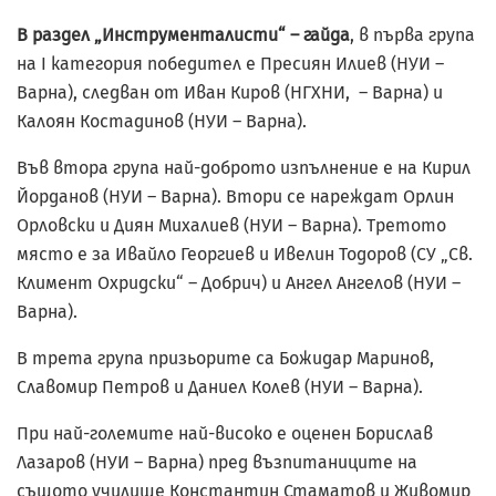
В раздел „Инструменталисти“ – гайда
, в първа група
на I категория победител е Пресиян Илиев (НУИ –
Варна), следван от Иван Киров (НГХНИ, – Варна) и
Калоян Костадинов (НУИ – Варна).
Във втора група най-доброто изпълнение е на Кирил
Йорданов (НУИ – Варна). Втори се нареждат Орлин
Орловски и Диян Михалиев (НУИ – Варна). Третото
място е за Ивайло Георгиев и Ивелин Тодоров (СУ „Св.
Климент Охридски“ – Добрич) и Ангел Ангелов (НУИ –
Варна).
В трета група призьорите са Божидар Маринов,
Славомир Петров и Даниел Колев (НУИ – Варна).
При най-големите най-високо е оценен Борислав
Лазаров (НУИ – Варна) пред възпитаниците на
същото училище Константин Стаматов и Живомир