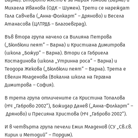
Михаела Иванова (ОДК – Шумен). Трети се нареждат
Гала Савчева („Анна-Фолкарт“ – Дряново) и Весела
Атанасова (ЦЛТРДБ – Благоевград).
Във втора група начело са Вилияна Петрова
(„Бюлбюли пеят“ – Варна) и Кристиана Димитрова
(школа „Божур“ – Варна). Втори са Габриела
Костадинова (школа „Утринна роса“ – Варна) и
Теодора Жекова („Бюлбюли пеят“ – Варна). Трета е
Евелин Младенова (Вокална школа на Гергана
Димитрова – София).
В трета група отличените са Кристина Топалова
(НЧ „Габрово 2002“), Божидар Данев („Анна-Фолкарт“ –
Дряново) и Пресияна Христова (НЧ „Габрово 2002“).
И в четвърта група печели Емил Младенов (СУ „Св.св.
Кирил и Методий“ – Пордим).