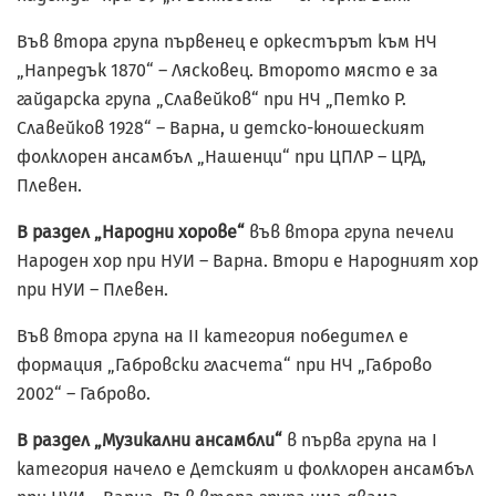
Във втора група първенец е оркестърът към НЧ
„Напредък 1870“ – Лясковец. Второто място е за
гайдарска група „Славейков“ при НЧ „Петко Р.
Славейков 1928“ – Варна, и детско-юношеският
фолклорен ансамбъл „Нашенци“ при ЦПЛР – ЦРД,
Плевен.
В раздел „Народни хорове“
във втора група печели
Народен хор при НУИ – Варна. Втори е Народният хор
при НУИ – Плевен.
Във втора група на II категория победител е
формация „Габровски гласчета“ при НЧ „Габрово
2002“ – Габрово.
В раздел „Музикални ансамбли“
в първа група на I
категория начело е Детският и фолклорен ансамбъл