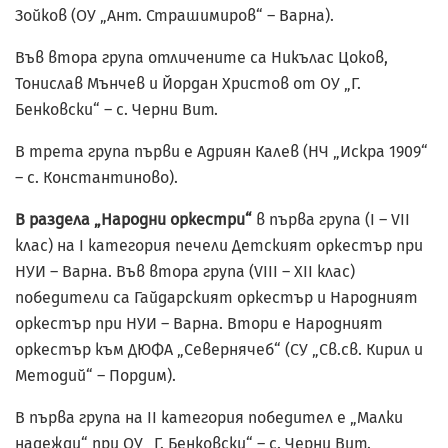
Зойков (ОУ „Ант. Страшимиров“ – Варна).
Във втора група отличените са Никълас Цоков,
Тонислав Мънчев и Йордан Христов от ОУ „Г.
Бенковски“ – с. Черни Вит.
В трета група първи е Адриян Калев (НЧ „Искра 1909“
– с. Константиново).
В раздела „Народни оркестри“
в първа група (I – VII
клас) на I категория печели Детският оркестър при
НУИ – Варна. Във втора група (VIII – XII клас)
победители са Гайдарският оркестър и Народният
оркестър при НУИ – Варна. Втори е Народният
оркестър към ДЮФА „Севернячеб“ (СУ „Св.св. Кирил и
Методий“ – Пордим).
В първа група на II категория победител е „Малки
надежди“ при ОУ „Г. Бенковски“ – с. Черни Вит.