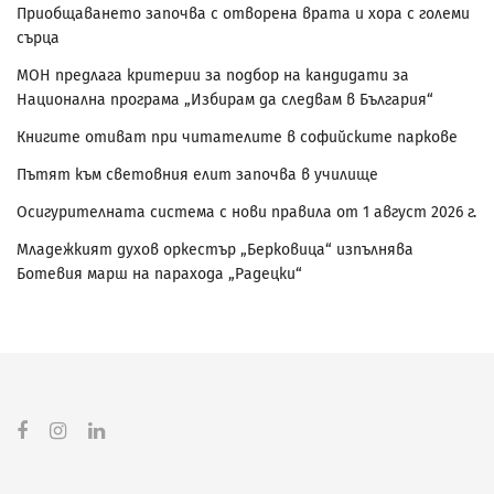
Приобщаването започва с отворена врата и хора с големи
сърца
МОН предлага критерии за подбор на кандидати за
Национална програма „Избирам да следвам в България“
Книгите отиват при читателите в софийските паркове
Пътят към световния елит започва в училище
Осигурителната система с нови правила от 1 август 2026 г.
Младежкият духов оркестър „Берковица“ изпълнява
Ботевия марш на парахода „Радецки“