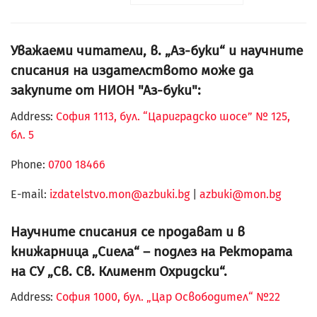
Уважаеми читатели, в. „Аз-буки“ и научните
списания на издателството може да
закупите от НИОН "Аз-буки":
Address:
София 1113, бул. “Цариградско шосе” № 125,
бл. 5
Phone:
0700 18466
Е-mail:
izdatelstvo.mon@azbuki.bg
|
azbuki@mon.bg
Научните списания се продават и в
книжарница „Сиела“ – подлез на Ректората
на СУ „Св. Св. Климент Охридски“.
Address:
София 1000, бул. „Цар Освободител“ №22