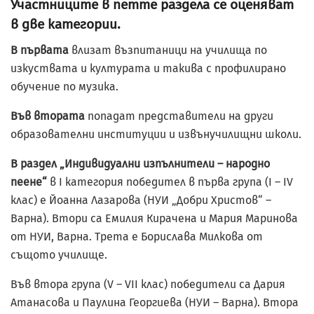
Участниците в петте раздела се оценяват
в две категории.
В първата
влизат възпитаници на училища по
изкуствата и културата и такива с профилирано
обучение по музика.
Във втората
попадат представители на други
образователни институции и извънучилищни школи.
В раздел „Индивидуални изпълнители – народно
пеене“
в I категория победител в първа група (I – IV
клас) е Йоанна Лазарова (НУИ „Добри Христов“ –
Варна). Втори са Емилия Кирачeна и Мария Маринова
от НУИ, Варна. Трета е Борислава Милкова от
същото училище.
Във втора група (V – VII клас) победители са Дария
Атанасова и Паулина Георгиева (НУИ – Варна). Втора