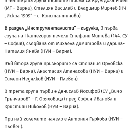
В четвърта група първите трима са Крум Долапчиев
(МГ – Варна), Стелиян Василев и Владимир Мирчев (НЧ
„Искра 1909“ – с. Константиново).
В раздел „Инструменталисти“ – гъдулка
, в първа
група на I категория печели Стефани Митева (144. СУ
– София), следвана от Михаела Димитрова и Дарина-
Наталия Янева (НУИ – Варна).
Във втора група призьорите са Степания Орловска
(НУИ – Варна), Анастасия Атанасова (НУИ – Варна) и
Симеон Недялков (НУИ – Плевен).
В трета група първи е Денислав Йосифов (СУ „Вичо
Грънчаров“ – Г. Оряховица) пред София Иванова и
Кристиян Николов (НУИ – Варна).
При най-големите начело е Антония Гъркова (НУИ –
Плевен).