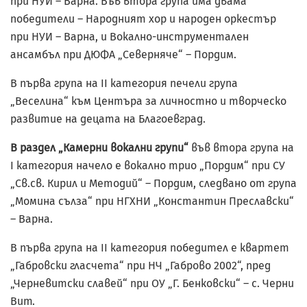
при НУИ – Варна. Във втора група има двама
победители – Народният хор и народен оркестър
при НУИ – Варна, и Вокално-инструментален
ансамбъл при ДЮФА „Северняче“ – Пордим.
В първа група на II категория печели група
„Веселина“ към Центъра за личностно и творческо
развитие на децата на Благоевград.
В раздел „Камерни вокални групи“
във втора група на
I категория начело е вокално трио „Пордим“ при СУ
„Св.св. Кирил и Методий“ – Пордим, следвано от група
„Момина сълза“ при НГХНИ „Константин Преславски“
– Варна.
В първа група на II категория победител е квартет
„Габровски гласчета“ при НЧ „Габрово 2002“, пред
„Черневитски славей“ при ОУ „Г. Бенковски“ – с. Черни
Вит.