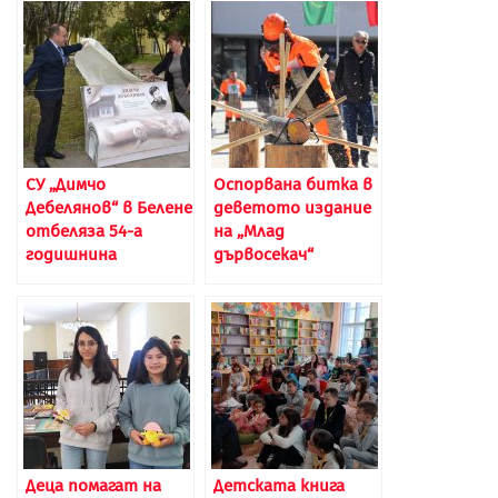
СУ „Димчо
Оспорвана битка в
Дебелянов“ в Белене
деветото издание
отбеляза 54-а
на „Млад
годишнина
дървосекач“
Деца помагат на
Детската книга