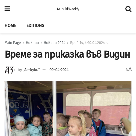
Az-buki Weekly
HOME
EDITIONS
Main Page
Новини
Новини 2024
Брой 14, 4-10.04.2024 г.
Време за приказка във Видин
A
by
„Аз-буки“
09-04-2024
A