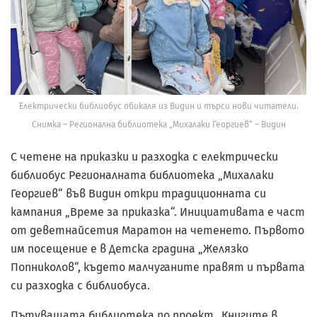
Електрически библиобус обикаля из Видин и търси нови читатели.
Снимка – Регионална библиотека „Михалаки Георгиев“ – Видин
С четене на приказки и разходка с електрически
библиобус Регионалната библиотека „Михалаки
Георгиев“ във Видин откри традиционната си
кампания „Време за приказка“. Инициативата е част
от деветнайсетия Маратон на четенето. Първото
им посещение е в Детска градина „Желязко
Попниколов“, където малчуганите правят и първата
си разходка с библиобуса.
Пътуващата библиотека по проект „Книгите в