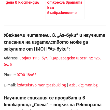
деца в Кюстендил
открехва вратата
към
въображението
Уважаеми читатели, в. „Аз-буки“ и научните
списания на издателството може да
закупите от НИОН "Аз-буки":
Address:
София 1113, бул. “Цариградско шосе” № 125,
бл. 5
Phone:
0700 18466
Е-mail:
izdatelstvo.mon@azbuki.bg
|
azbuki@mon.bg
Научните списания се продават и в
книжарница „Сиела“ – подлез на Ректората