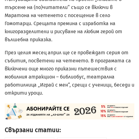
търсене на (по)читатели“ също се включи в
Маратона на четенето с посещение в село
Гомотарци. Срещата премина с изработка на
книгоразделители и рисуване на любим герой от
вълшебна приказка.
През целия месец април ще се провеждат серия от
събития, посветени на четенето. В програмата са
включени още много приказни пътешествия с
мобилния атракцион – библиобус, театрална
работилница „Играй с мен“, срещи с ученици, беседи и
открити уроци.
Свързани статии: