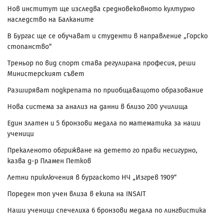
Нов институт ще изследва средновековното културно
наследство на Балканите
В Бургас ще се обучават и студенти в направление „Горско
стопанство“
Треньор по вид спорт става регулирана професия, реши
Министерският съвет
Разширяват подкрепата по приобщаващото образование
Нова система за анализ на данни в близо 200 училища
Един златен и 5 бронзови медала по математика за наши
ученици
Прекаленото обгрижване на детето го прави несигурно,
казва д-р Пламен Петков
Летни приключения в бургаското НЧ „Изгрев 1909“
Пореден топ учен влиза в екипа на INSAIT
Наши ученици спечелиха 6 бронзови медала по лингвистика