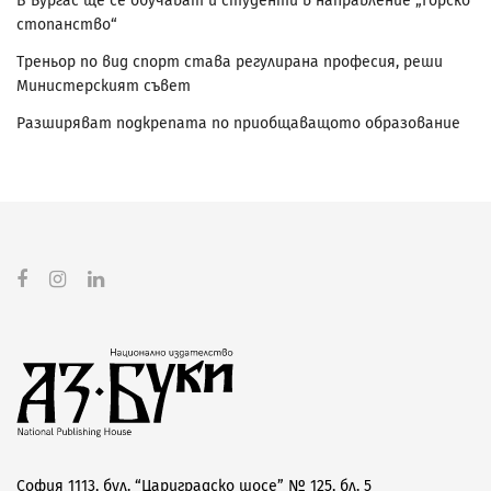
В Бургас ще се обучават и студенти в направление „Горско
стопанство“
Треньор по вид спорт става регулирана професия, реши
Министерският съвет
Разширяват подкрепата по приобщаващото образование
София 1113, бул. “Цариградско шосе” № 125, бл. 5