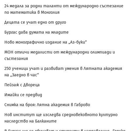
24 медала за родни таланти от международно състезание
по математика в Монголия
Децата се учат едно от друго
Бургас дава думата на младите
Ново монографично издание на „Аз-буки“
МОН отличи медалисти от международни олимпиади и
състезания
250 ученици учат и развиват умения в Лятната академия
на „Заедно в час“
Пейзаж с Двореца
Имайки се предвид
Снимка на броя: Лятна академия в Габрово
Нов институт ще изследва средновековното културно
наследство на Балканите