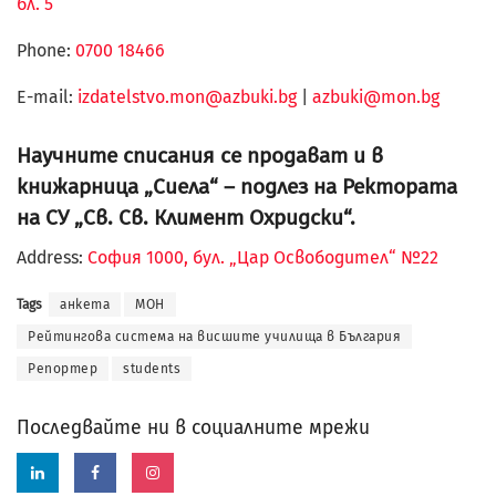
бл. 5
Phone:
0700 18466
Е-mail:
izdatelstvo.mon@azbuki.bg
|
azbuki@mon.bg
Научните списания се продават и в
книжарница „Сиела“ – подлез на Ректората
на СУ „Св. Св. Климент Охридски“.
Address:
София 1000, бул. „Цар Освободител“ №22
Tags
анкета
МОН
Рейтингова система на висшите училища в България
Репортер
students
Последвайте ни в социалните мрежи