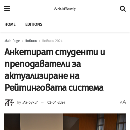
Az-buki Weekly
HOME
EDITIONS
Main Page
Новини
Новини 2024
Анкетират студенти и
преподаватели за
актуализиране на
Рейтинговата система
A
by
„Аз-буки“
02-04-2024
A