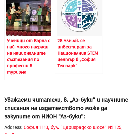
Ученици от Варна с
28 млн.лв. се
най-много награди
инвестират за
на националните
Националния STEM
състезания по
център в „София
професии в
Тех парк“
туризма
Уважаеми читатели, в. „Аз-буки“ и научните
списания на издателството може да
закупите от НИОН "Аз-буки":
Address:
София 1113, бул. “Цариградско шосе” № 125,