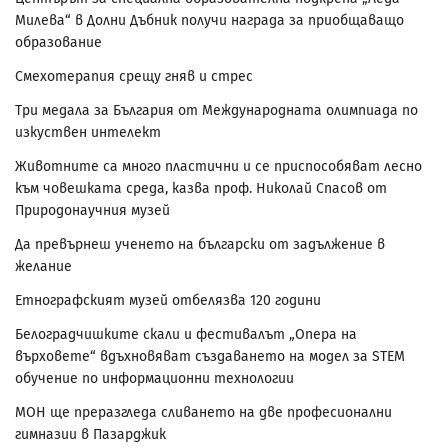
Милева“ в Долни Дъбник получи награда за приобщаващо
образование
Смехотерапия срещу гняв и стрес
Три медала за България от Международната олимпиада по
изкуствен интелект
Животните са много пластични и се приспособяват лесно
към човешката среда, казва проф. Николай Спасов от
Природонаучния музей
Да превърнеш ученето на български от задължение в
желание
Етнографският музей отбелязва 120 години
Белоградчишките скали и фестивалът „Опера на
върховете“ вдъхновяват създаването на модел за STEM
обучение по информационни технологии
МОН ще преразгледа сливането на две професионални
гимназии в Пазарджик