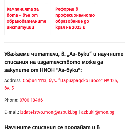
Кампанията за
Реформи в
вота – вън от
професионалното
образователните
образование до
институции
края на 2023 г.
Уважаеми читатели, в. „Аз-буки“ и научните
списания на издателството може да
закупите от НИОН "Аз-буки":
Address:
София 1113, бул. “Цариградско шосе” № 125,
бл. 5
Phone:
0700 18466
Е-mail:
izdatelstvo.mon@azbuki.bg
|
azbuki@mon.bg
Научните списания се продават и в