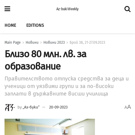
Az-buki Weekly
HOME
EDITIONS
Main Page
Новини
Новини 2023
Брой 38, 21-27.09.2023
Близо 80 млн. лв. за
образование
Правителството отпуска средства за деца и
ученици от уязвими групи и за по-високи
заплати в държавните висши училища
A
by
„Аз-буки“
20-09-2023
A