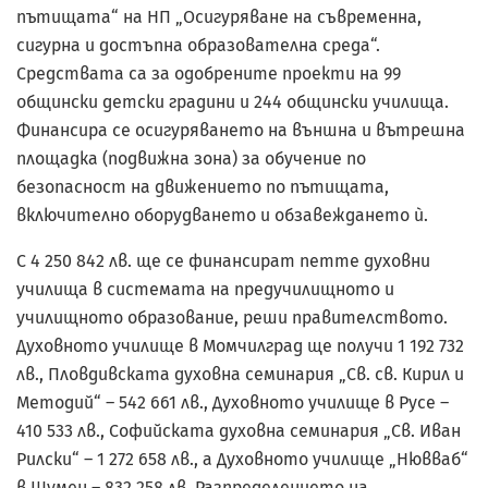
пътищата“ на НП „Осигуряване на съвременна,
сигурна и достъпна образователна среда“.
Средствата са за одобрените проекти на 99
общински детски градини и 244 общински училища.
Финансира се осигуряването на външна и вътрешна
площадка (подвижна зона) за обучение по
безопасност на движението по пътищата,
включително оборудването и обзавеждането ѝ.
С 4 250 842 лв. ще се финансират петте духовни
училища в системата на пред­училищното и
училищното образование, реши правителството.
Духовното училище в Момчилград ще получи 1 192 732
лв., Пловдивската духовна семинария „Св. св. Кирил и
Методий“ – 542 661 лв., Духовното училище в Русе –
410 533 лв., Софийската духовна семинария „Св. Иван
Рилски“ – 1 272 658 лв., а Духовното училище „Нювваб“
в Шумен – 832 258 лв. Разпределението на