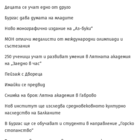
Децата се учат едно от друго
Бургас дава думата на младите
Ново монографично издание на „Аз-буки“
МОН отличи медалисти от международни олимпиади и
състезания
250 ученици учат и развиват умения в Лятната академия
на „Заедно в час“
Пейзаж с Двореца
Имайки се предвид
Снимка на броя: Лятна академия в Габрово
Нов институт ще изследва средновековното културно
наследство на Балканите
В Бургас ще се обучават и студенти в направление „Горско
стопанство“