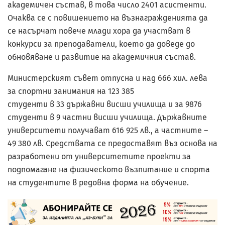
академичен състав, в това число 2401 асистенти.
Очаква се с повишението на възнагражденията да
се насърчат повече млади хора да участват в
конкурси за преподаватели, което да доведе до
обновяване и развитие на академичния състав.
Министерският съвет отпусна и над 666 хил. лева
за спортни занимания на 123 385
студенти в 33 държавни висши училища и за 9876
студенти в 9 частни висши училища. Държавните
университети получават 616 925 лв., а частните –
49 380 лв. Средствата се предоставят въз основа на
разработени от университетите проекти за
подпомагане на физичес­кото възпитание и спорта
на студентите в редовна форма на обучение.