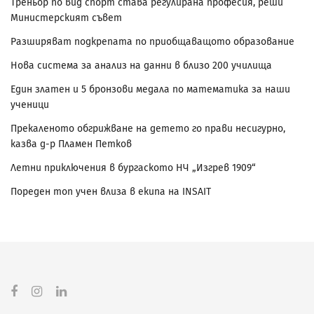
Треньор по вид спорт става регулирана професия, реши
Министерският съвет
Разширяват подкрепата по приобщаващото образование
Нова система за анализ на данни в близо 200 училища
Един златен и 5 бронзови медала по математика за наши
ученици
Прекаленото обгрижване на детето го прави несигурно,
казва д-р Пламен Петков
Летни приключения в бургаското НЧ „Изгрев 1909“
Пореден топ учен влиза в екипа на INSAIT