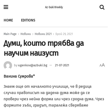
Az-buki Weekly
HOME
EDITIONS
Main Page
Новини
Новини 2021
Брой 29, 2021
Думи, които трябва да
научим наизуст
A
by
v.genkov@azbuki.bg
21-07-2021
A
Ванина Сумрова*
Знаем още от началното училище, че в редица
случаи правописът на дадена дума може да се
провери чрез нейна форма или чрез сродна дума. Чрез
формите зъби, градът, таралежа сверяваме