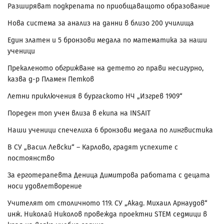
Разширяват подкрепата по приобщаващото образование
Нова система за анализ на данни в близо 200 училища
Един златен и 5 бронзови медала по математика за наши
ученици
Прекаленото обгрижване на детето го прави несигурно,
казва д-р Пламен Петков
Летни приключения в бургаското НЧ „Изгрев 1909“
Пореден топ учен влиза в екипа на INSAIT
Наши ученици спечелиха 6 бронзови медала по лингвистика
В СУ „Васил Левски“ – Карлово, градят успехите с
постоянство
За ерготерапевта Деница Димитрова работата с децата
носи удовлетворение
Учителят от столичното 119. СУ „Акад. Михаил Арнаудов“
инж. Николай Николов провежда проектни STEM седмици в