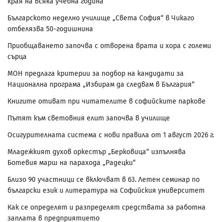
края на всяка учебна година
Българското неделно училище „Света София“ в Чикаго
отбелязва 50-годишнина
Приобщаването започва с отворена врата и хора с големи
сърца
МОН предлага критерии за подбор на кандидати за
Национална програма „Избирам да следвам в България“
Книгите отиват при читателите в софийските паркове
Пътят към световния елит започва в училище
Осигурителната система с нови правила от 1 август 2026 г.
Младежкият духов оркестър „Берковица“ изпълнява
Ботевия марш на парахода „Радецки“
Близо 90 участници се включват в 63. Летен семинар по
български език и литература на Софийския университет
Как се определят и разпределят средствата за работна
заплата в предприятието