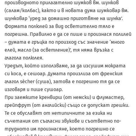
производното прилагателно шумков вм. шунков
(салам/колбас), както и в новата дума шумковар вм.
шунковар ‘уред за домашно приготвяне на шунка’.
Формата полюлей за вид осветително тяло е
погрешна. Правилно е да се пише и произнася полилей
– думата е гръцка по произход със значение ‘много
елей, масло (за осветление)’, тя няма връзка с
глагола полюлея.
Уредът, който използваме, за да изсушим мократа
си коса, е сешоар. Думата произлиза от френския
глагол sècher (суша), затова е погрешно тя да се
изговаря и пише сушоар.
При заемките кренвирш (от немски) и флумастер,
грейпфрут (от английски) също се допускат грешки.
Те се обуславят от нетипичните за езика ни
съчетания от съгласни звукове и съответно по-
трудното им произнасяне, което погрешно се