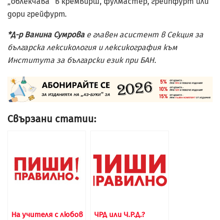
„облекчава“ в кремвирш, фулмастер, грейпфурт или
дори грейфурт.
*Д-р Ванина Сумрова
е главен асистент в Секция за
българска лексикология и лексикография към
Института за български език при БАН.
Свързани статии:
На учителя с любов
ЧРД или Ч.Р.Д.?