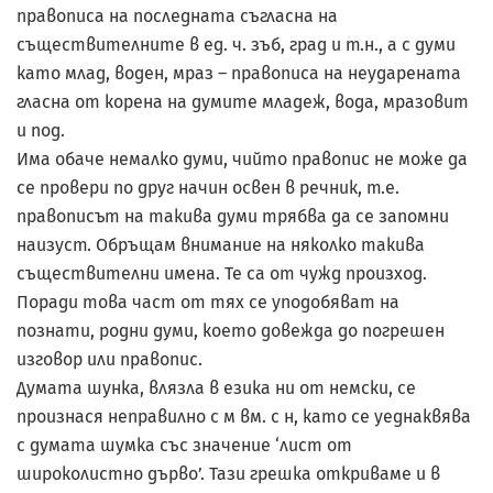
правописа на последната съгласна на
съществителните в ед. ч. зъб, град и т.н., а с думи
като млад, воден, мраз – правописа на неударената
гласна от корена на думите младеж, вода, мразовит
и под.
Има обаче немалко думи, чийто правопис не може да
се провери по друг начин освен в речник, т.е.
правописът на такива думи трябва да се запомни
наизуст. Обръщам внимание на няколко такива
съществителни имена. Те са от чужд произход.
Поради това част от тях се уподобяват на
познати, родни думи, което довежда до погрешен
изговор или правопис.
Думата шунка, влязла в езика ни от немски, се
произнася неправилно с м вм. с н, като се уеднаквява
с думата шумка със значение ‘лист от
широколистно дърво’. Тази грешка откриваме и в