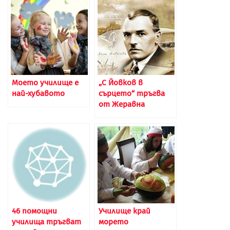
Моето училище е
„С Йовков в
най-хубавото
сърцето“ тръгва
от Жеравна
46 помощни
Училище край
училища тръгват
морето