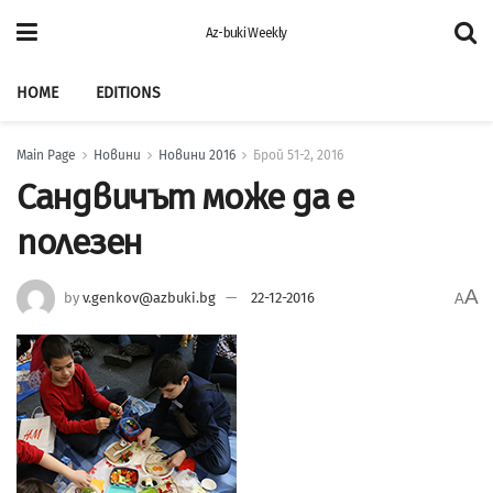
Az-buki Weekly
HOME
EDITIONS
Main Page
Новини
Новини 2016
Брой 51-2, 2016
Сандвичът може да е
полезен
A
by
v.genkov@azbuki.bg
22-12-2016
A