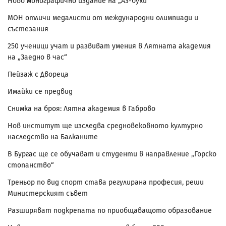
Ново монографично издание на „Аз-буки“
МОН отличи медалисти от международни олимпиади и
състезания
250 ученици учат и развиват умения в Лятната академия
на „Заедно в час“
Пейзаж с Двореца
Имайки се предвид
Снимка на броя: Лятна академия в Габрово
Нов институт ще изследва средновековното културно
наследство на Балканите
В Бургас ще се обучават и студенти в направление „Горско
стопанство“
Треньор по вид спорт става регулирана професия, реши
Министерският съвет
Разширяват подкрепата по приобщаващото образование