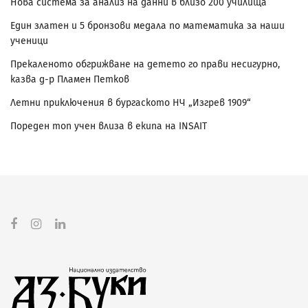
Нова система за анализ на данни в близо 200 училища
Един златен и 5 бронзови медала по математика за наши
ученици
Прекаленото обгрижване на детето го прави несигурно,
казва д-р Пламен Петков
Летни приключения в бургаското НЧ „Изгрев 1909“
Пореден топ учен влиза в екипа на INSAIT