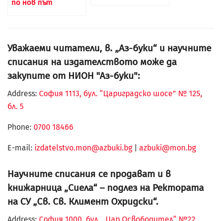
по нов път
Уважаеми читатели, в. „Аз-буки“ и научните
списания на издателството може да
закупите от НИОН "Аз-буки":
Address:
София 1113, бул. “Цариградско шосе” № 125,
бл. 5
Phone:
0700 18466
Е-mail:
izdatelstvo.mon@azbuki.bg
|
azbuki@mon.bg
Научните списания се продават и в
книжарница „Сиела“ – подлез на Ректората
на СУ „Св. Св. Климент Охридски“.
Address:
София 1000, бул. „Цар Освободител“ №22