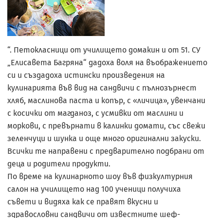
“. Петокласници от училището домакин и от 51. СУ
„Елисавета Багряна“ дадоха воля на въображението
си и създадоха истински произведения на
кулинарията във вид на сандвичи с пълнозърнест
хляб, маслинова паста и копър, с «личица», увенчани
с косички от магданоз, с усмивки от маслини и
моркови, с превърнати в калинки домати, със свежи
зеленчуци и шунка и още много оригинални закуски.
Всички те направени с предварително подбрани от
деца и родители продукти.
По време на кулинарното шоу във физкултурния
салон на училището над 100 ученици получиха
съвети и видяха как се правят вкусни и
здравословни сандвичи от известните шеф-