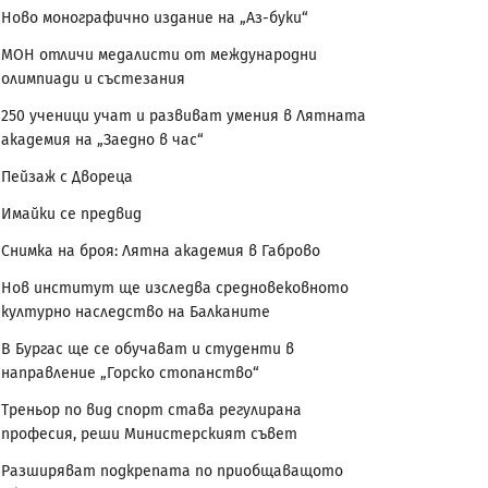
Ново монографично издание на „Аз-буки“
МОН отличи медалисти от международни
олимпиади и състезания
250 ученици учат и развиват умения в Лятната
академия на „Заедно в час“
Пейзаж с Двореца
Имайки се предвид
Снимка на броя: Лятна академия в Габрово
Нов институт ще изследва средновековното
културно наследство на Балканите
В Бургас ще се обучават и студенти в
направление „Горско стопанство“
Треньор по вид спорт става регулирана
професия, реши Министерският съвет
Разширяват подкрепата по приобщаващото