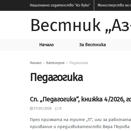
Национално издателство
"Аз-буки"
Министерство на о
Вестник „Аз
Начало
За вестника
Начало
Категория
Педагогика
Педагогика
Сп. „Педагогика“, книжка 4/2026, г
СЪДЪРЖАНИЕ НА СП. „ПЕДАГОГИКА“, 2026 Г.
21/05/2026
0
През призмата на трите „П“, или за работат
призвание и предизвикателство Вяра Гюрова 