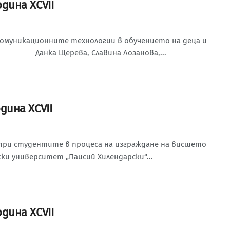
одина XCVII
омуникационните технологии в обучението на деца и
 Данка Щерева, Славина Лозанова,...
одина XCVII
при студентите в процеса на изграждане на висшето
ки университет „Паисий Хилендарски“...
одина XCVII