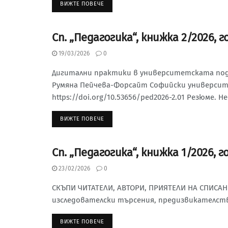
ВИЖТЕ ПОВЕЧЕ
Сп. „Педагогика“, книжка 2/2026, г
СЪДЪРЖАНИЕ НА СП. „ПЕДАГОГИКА“, 2026 Г.
19/03/2026
0
Дигитални практики в университетската под
Румяна Пейчева-Форсайт Софийски университ
https://doi.org/10.53656/ped2026-2.01 Резюме. Не
ВИЖТЕ ПОВЕЧЕ
Сп. „Педагогика“, книжка 1/2026, г
СЪДЪРЖАНИЕ НА СП. „ПЕДАГОГИКА“, 2026 Г.
23/02/2026
0
СКЪПИ ЧИТАТЕЛИ, АВТОРИ, ПРИЯТЕЛИ НА СПИСАНИ
изследователски търсения, предизвикателства
ВИЖТЕ ПОВЕЧЕ