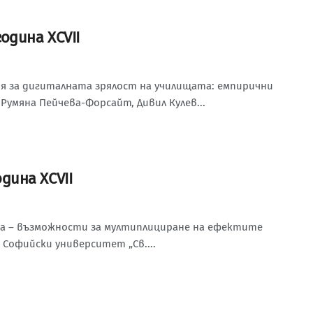
година XCVII
 за дигиталната зрялост на училищата: емпирични
умяна Пейчева-Форсайт, Дивил Кулев...
одина XCVII
ма – възможности за мултиплициране на ефектите
 Софийски университет „Св....