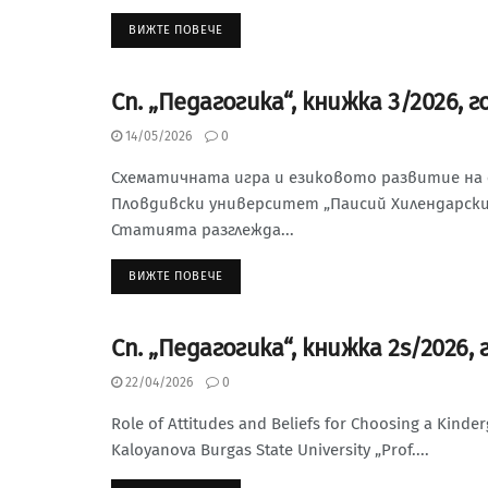
ВИЖТЕ ПОВЕЧЕ
Сп. „Педагогика“, книжка 3/2026, г
СЪДЪРЖАНИЕ НА СП. „ПЕДАГОГИКА“, 2026 Г.
14/05/2026
0
Схематичната игра и езиковото развитие на
Пловдивски университет „Паисий Хилендарски“ h
Статията разглежда...
ВИЖТЕ ПОВЕЧЕ
Сп. „Педагогика“, книжка 2s/2026, 
СЪДЪРЖАНИЕ НА СП. „ПЕДАГОГИКА“, 2026 Г.
22/04/2026
0
Role of Attitudes and Beliefs for Choosing a Kind
Kaloyanova Burgas State University „Prof....