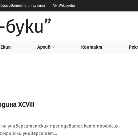
бразованието и науката
Wikipedia
-буки”
Екип
Архив
Контакт
Рек
одина XCVIII
а на университетския преподавател като професия,
Софийски университет...