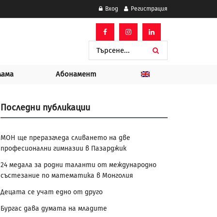
Вход
Регистрация
лама
Абонамент
Последни публикации
МОН ще преразгледа сливането на две
професионални гимназии в Пазарджик
24 медала за родни таланти от международно
състезание по математика в Монголия
Децата се учат едно от друго
Бургас дава думата на младите