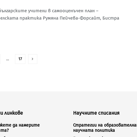
ългарските учители в самооценъчен план –
телската практика Румяна Пейчева-Форсайт, Бистра
…
17
и линкове
Научните списания
ожете да намерите
Стратегии на образователна
ята?
научната политика