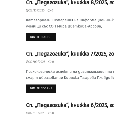
Сп. „Педагогика“, книжка 8/2025, г
СЪДЪРЖАНИЕ НА СП. “ПЕДАГОГИКА”, 2025 Г.
23/10/2025
0
Категориални измерения на информационно-к
ученици със СОП Мира Цветкова-Арсова,
ВИЖТЕ ПОВЕЧЕ
Сп. „Педагогика“, книжка 7/2025, г
СЪДЪРЖАНИЕ НА СП. “ПЕДАГОГИКА”, 2025 Г.
30/09/2025
0
Психологически аспекти на дигитализацията 
смарт образование Кирилка Тагарева Пловдивс
ВИЖТЕ ПОВЕЧЕ
Сп. „Педагогика“, книжка 6/2025, г
СЪДЪРЖАНИЕ НА СП. “ПЕДАГОГИКА”, 2025 Г.
07/08/2025
0