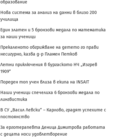
образование
Нова система за анализ на данни в близо 200
училища
Един златен и 5 бронзови медала по математика
за наши ученици
Прекаленото обгрижване на детето го прави
несигурно, казва д-р Пламен Петков
Летни приключения в бургаското НЧ „Изгрев
1909“
Пореден топ учен влиза в екипа на INSAIT
Наши ученици спечелиха 6 бронзови медала по
лингвистика
В СУ „Васил Левски“ – Карлово, градят успехите с
постоянство
За ерготерапевта Деница Димитрова работата
с децата носи удовлетворение