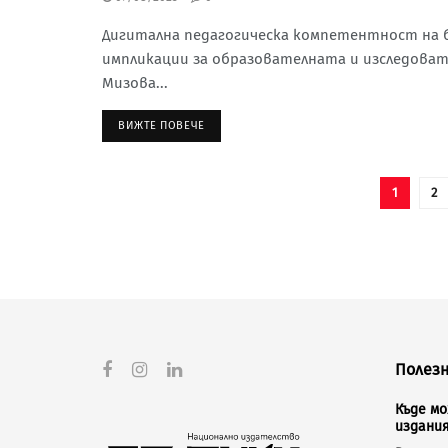
Дигитална педагогическа компетентност на б
импликации за образователната и изследова
Мизова...
ВИЖТЕ ПОВЕЧЕ
1
2
Полезн
Къде м
издани