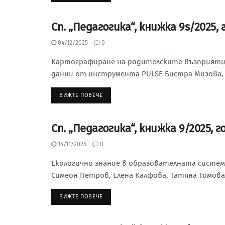
Сп. „Педагогика“, книжка 9s/2025, 
СЪДЪРЖАНИЕ НА СП. “ПЕДАГОГИКА”, 2025 Г.
04/12/2025
0
Картографиране на родителските възприятия
данни от инструмента PULSE Бистра Мизова, Р
ВИЖТЕ ПОВЕЧЕ
Сп. „Педагогика“, книжка 9/2025, г
СЪДЪРЖАНИЕ НА СП. “ПЕДАГОГИКА”, 2025 Г.
14/11/2025
0
Екологично знание в образователната систе
Симеон Петров, Елена Калфова, Татяна Томова
ВИЖТЕ ПОВЕЧЕ