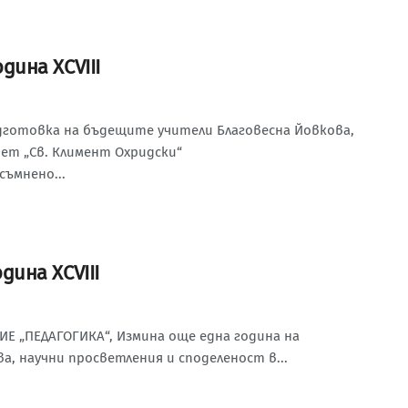
одина XCVIII
готовка на бъдещите учители Благовесна Йовкова,
ет „Св. Климент Охридски“
съмнено...
одина XCVIII
Е „ПЕДАГОГИКА“, Измина още една година на
, научни просветления и споделеност в...