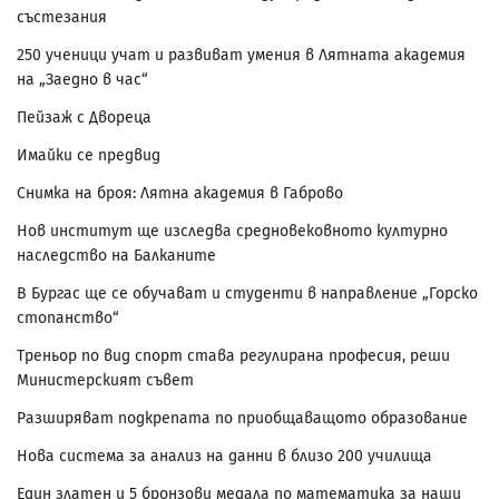
състезания
250 ученици учат и развиват умения в Лятната академия
на „Заедно в час“
Пейзаж с Двореца
Имайки се предвид
Снимка на броя: Лятна академия в Габрово
Нов институт ще изследва средновековното културно
наследство на Балканите
В Бургас ще се обучават и студенти в направление „Горско
стопанство“
Треньор по вид спорт става регулирана професия, реши
Министерският съвет
Разширяват подкрепата по приобщаващото образование
Нова система за анализ на данни в близо 200 училища
Един златен и 5 бронзови медала по математика за наши