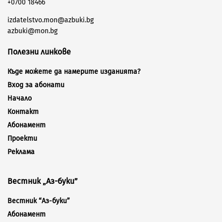
+0700 18466
izdatelstvo.mon@azbuki.bg
azbuki@mon.bg
Полезни линкове
Къде можете да намерите изданията?
Вход за абонати
Начало
Контакт
Абонамент
Проекти
Реклама
Вестник „Аз-буки”
Вестник “Аз-буки”
Абонамент