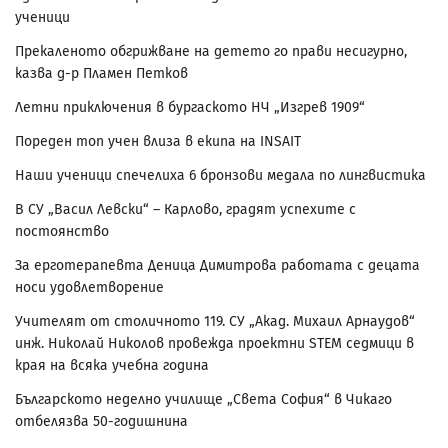
ученици
Прекаленото обгрижване на детето го прави несигурно,
казва д-р Пламен Петков
Летни приключения в бургаското НЧ „Изгрев 1909“
Пореден топ учен влиза в екипа на INSAIT
Наши ученици спечелиха 6 бронзови медала по лингвистика
В СУ „Васил Левски“ – Карлово, градят успехите с
постоянство
За ерготерапевта Деница Димитрова работата с децата
носи удовлетворение
Учителят от столичното 119. СУ „Акад. Михаил Арнаудов“
инж. Николай Николов провежда проектни STEM седмици в
края на всяка учебна година
Българското неделно училище „Света София“ в Чикаго
отбелязва 50-годишнина