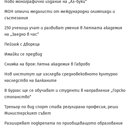
Ново монографично издание на „Аз-буки“
МОН отличи медалисти от международни олимпиади и
състезания
250 ученици учат и развиват умения в Лятната академия
на „Заедно в час“
Пейзаж с Двореца
Имайки се предвид
Снимка на броя: Лятна академия в Габрово
Нов институт ще изследва средновековното културно
наследство на Балканите
В Бургас ще се обучават и студенти в направление „Горско
стопанство“
Треньор по вид спорт става регулирана професия, реши
Министерският съвет
Разширяват подкрепата по приобщаващото образование