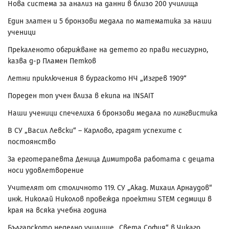
Нова система за анализ на данни в близо 200 училища
Един златен и 5 бронзови медала по математика за наши
ученици
Прекаленото обгрижване на детето го прави несигурно,
казва д-р Пламен Петков
Летни приключения в бургаското НЧ „Изгрев 1909“
Пореден топ учен влиза в екипа на INSAIT
Наши ученици спечелиха 6 бронзови медала по лингвистика
В СУ „Васил Левски“ – Карлово, градят успехите с
постоянство
За ерготерапевта Деница Димитрова работата с децата
носи удовлетворение
Учителят от столичното 119. СУ „Акад. Михаил Арнаудов“
инж. Николай Николов провежда проектни STEM седмици в
края на всяка учебна година
Българското неделно училище „Света София“ в Чикаго