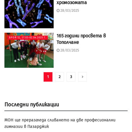
хромозомата
28/03/2025
165 години просвета в
БРОЙ 12, 27.03-02.04.2025 Г.
Тополчане
28/03/2025
1
2
3
Последни публикации
МОН ще преразгледа сливането на две професионални
гимназии в Пазарджик