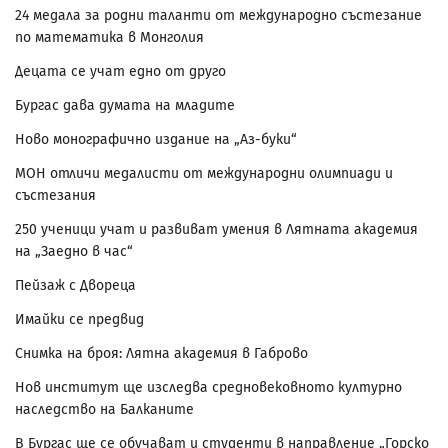
24 медала за родни таланти от международно състезание
по математика в Монголия
Децата се учат едно от друго
Бургас дава думата на младите
Ново монографично издание на „Аз-буки“
МОН отличи медалисти от международни олимпиади и
състезания
250 ученици учат и развиват умения в Лятната академия
на „Заедно в час“
Пейзаж с Двореца
Имайки се предвид
Снимка на броя: Лятна академия в Габрово
Нов институт ще изследва средновековното културно
наследство на Балканите
В Бургас ще се обучават и студенти в направление „Горско