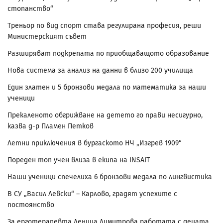
стопанство“
Треньор по вид спорт става регулирана професия, реши
Министерският съвет
Разширяват подкрепата по приобщаващото образование
Нова система за анализ на данни в близо 200 училища
Един златен и 5 бронзови медала по математика за наши
ученици
Прекаленото обгрижване на детето го прави несигурно,
казва д-р Пламен Петков
Летни приключения в бургаското НЧ „Изгрев 1909“
Пореден топ учен влиза в екипа на INSAIT
Наши ученици спечелиха 6 бронзови медала по лингвистика
В СУ „Васил Левски“ – Карлово, градят успехите с
постоянство
За ерготерапевта Деница Димитрова работата с децата