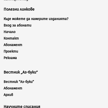
Полезни линкове
Къде можете да намерите изданията?
Вход за абонати
Начало
Контакт
Абонамент
Проекти
Реклама
Вестник „Аз-буки”
Вестник “Аз-буки”
Абонамент
Архив
Научните списания