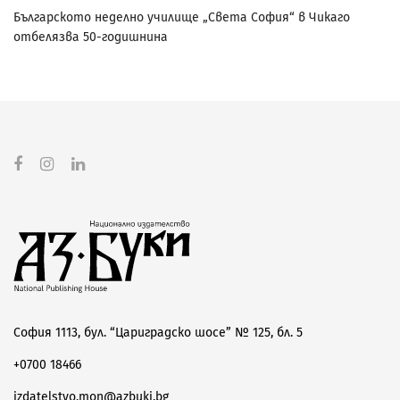
Българското неделно училище „Света София“ в Чикаго
отбелязва 50-годишнина
София 1113, бул. “Цариградско шосе” № 125, бл. 5
+0700 18466
izdatelstvo.mon@azbuki.bg