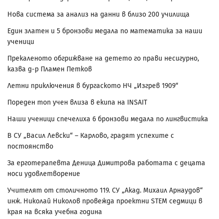
Нова система за анализ на данни в близо 200 училища
Един златен и 5 бронзови медала по математика за наши
ученици
Прекаленото обгрижване на детето го прави несигурно,
казва д-р Пламен Петков
Летни приключения в бургаското НЧ „Изгрев 1909“
Пореден топ учен влиза в екипа на INSAIT
Наши ученици спечелиха 6 бронзови медала по лингвистика
В СУ „Васил Левски“ – Карлово, градят успехите с
постоянство
За ерготерапевта Деница Димитрова работата с децата
носи удовлетворение
Учителят от столичното 119. СУ „Акад. Михаил Арнаудов“
инж. Николай Николов провежда проектни STEM седмици в
края на всяка учебна година