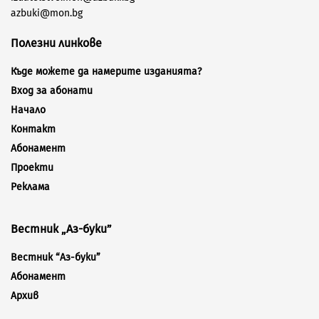
azbuki@mon.bg
Полезни линкове
Къде можете да намерите изданията?
Вход за абонати
Начало
Контакт
Абонамент
Проекти
Реклама
Вестник „Аз-буки”
Вестник “Аз-буки”
Абонамент
Архив