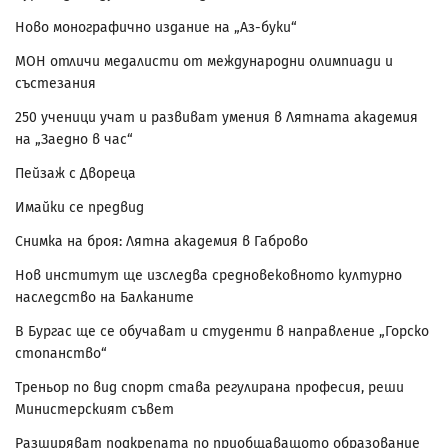
Ново монографично издание на „Аз-буки“
МОН отличи медалисти от международни олимпиади и
състезания
250 ученици учат и развиват умения в Лятната академия
на „Заедно в час“
Пейзаж с Двореца
Имайки се предвид
Снимка на броя: Лятна академия в Габрово
Нов институт ще изследва средновековното културно
наследство на Балканите
В Бургас ще се обучават и студенти в направление „Горско
стопанство“
Треньор по вид спорт става регулирана професия, реши
Министерският съвет
Разширяват подкрепата по приобщаващото образование