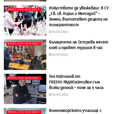
Изкуството да уважаваш: В СУ
БРОЙ 9, 29.02.-06.03.2024 Г.
„Св. св. Кирил и Методий“ –
Земен, възпитават децата на
толерантност
04/03/2024
Българчета на Острова месят
БРОЙ 9, 29.02.-06.03.2024 Г.
хляб и правят туршия в час
03/03/2024
Тео Койчинов от
БРОЙ 9, 29.02.-06.03.2024 Г.
FRESH!: РАДИОактивен съм
всеки делник – поне за 4 часа
02/03/2024
Военноморското училище с
БРОЙ 9, 29.02.-06.03.2024 Г.