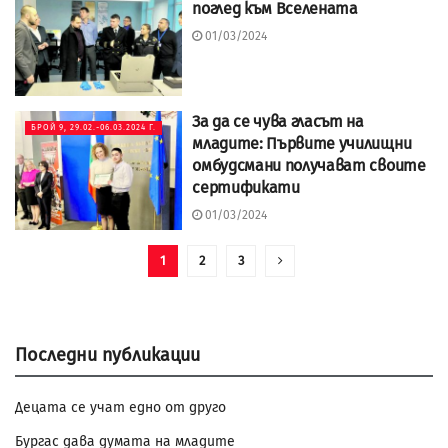
поглед към Вселената
01/03/2024
За да се чува гласът на
БРОЙ 9, 29.02.-06.03.2024 Г.
младите: Първите училищни
омбудсмани получават своите
сертификати
01/03/2024
1
2
3
Последни публикации
Децата се учат едно от друго
Бургас дава думата на младите