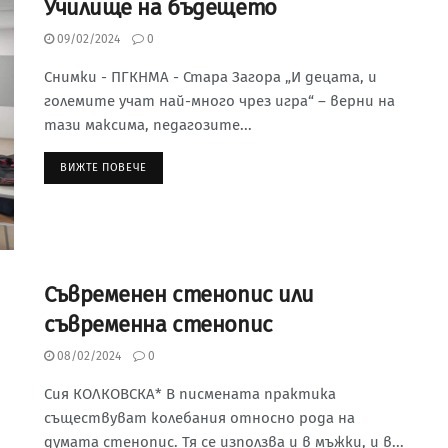
Училище на бъдещето
09/02/2024
0
Снимки - ПГКНМА - Стара Загора „И децата, и
големите учат най-много чрез игра“ – верни на
тази максима, педагозите...
ВИЖТЕ ПОВЕЧЕ
Съвременен стенопис или
съвременна стенопис
08/02/2024
0
Сия КОЛКОВСКА* В писмената практика
съществуват колебания относно рода на
думата стенопис. Тя се използва и в мъжки, и в...