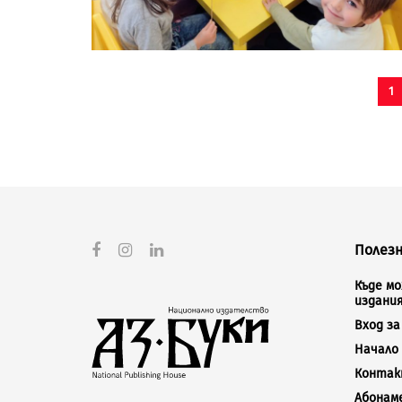
1
Полезн
Къде м
издани
Вход з
Начало
Конта
Абонам