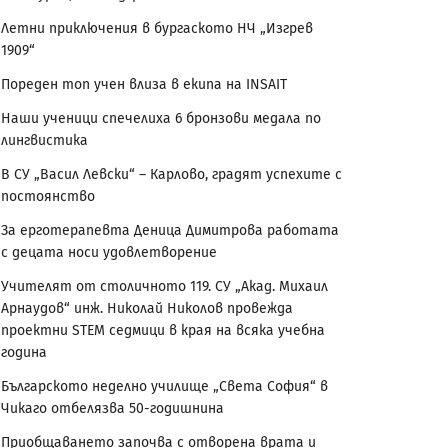
Летни приключения в бургаското НЧ „Изгрев
1909“
Пореден топ учен влиза в екипа на INSAIT
Наши ученици спечелиха 6 бронзови медала по
лингвистика
В СУ „Васил Левски“ – Карлово, градят успехите с
постоянство
За ерготерапевта Деница Димитрова работата
с децата носи удовлетворение
Учителят от столичното 119. СУ „Акад. Михаил
Арнаудов“ инж. Николай Николов провежда
проектни STEM седмици в края на всяка учебна
година
Българското неделно училище „Света София“ в
Чикаго отбелязва 50-годишнина
Приобщаването започва с отворена врата и