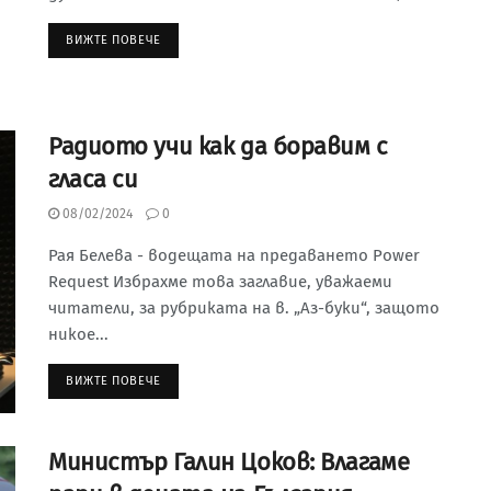
ВИЖТЕ ПОВЕЧЕ
Радиото учи как да боравим с
гласа си
08/02/2024
0
Рая Белева - водещата на предаването Power
Request Избрахме това заглавие, уважаеми
читатели, за рубриката на в. „Аз-буки“, защото
никое...
ВИЖТЕ ПОВЕЧЕ
Министър Галин Цоков: Влагаме