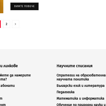
ВИЖТЕ ПОВЕЧЕ
2
и линкове
Научните списания
ожете да намерите
Стратегии на образователна
ята?
научната политика
а абонати
Български език и литература
Педагогика
кт
Математика и информатика
ент
Обучение по природни науки и