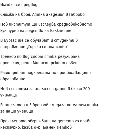
Имайки се предвид
Снимка на броя: Лятна академия в Габрово
Нов институт ще изследва средновековното
културно наследство на Балканите
В Бургас ще се обучават и студенти в
направление „Горско стопанство“
Треньор по вид спорт става регулирана
професия, реши Министерският съвет
Разширяват подкрепата по приобщаващото
образование
Нова система за анализ на данни в близо 200
училища
Един златен и 5 бронзови медала по математика
за наши ученици
Прекаленото обгрижване на детето го прави
несигурно, казва д-р Пламен Петков