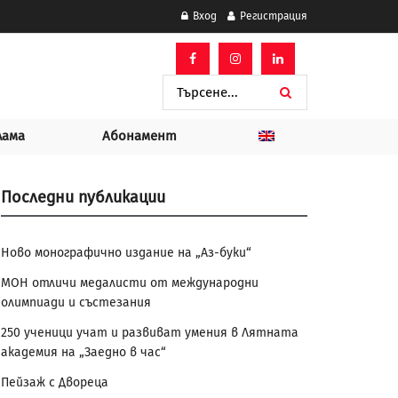
Вход
Регистрация
лама
Абонамент
Последни публикации
Ново монографично издание на „Аз-буки“
МОН отличи медалисти от международни
олимпиади и състезания
250 ученици учат и развиват умения в Лятната
академия на „Заедно в час“
Пейзаж с Двореца