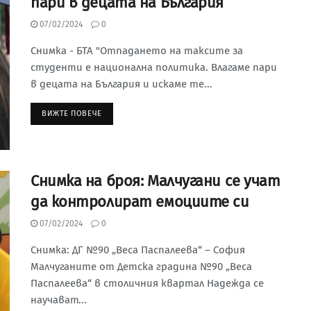
пари в децата на България
07/02/2024
0
Снимка - БТА "Отпадането на таксите за
студенти е национална политика. Влагаме пари
в децата на България и искаме те...
ВИЖТЕ ПОВЕЧЕ
Снимка на броя: Малчугани се учат
да контролират емоциите си
07/02/2024
0
Снимка: ДГ №90 „Веса Паспалеева“ – София
Малчуганите от Детска градина №90 „Веса
Паспалеева“ в столичния квартал Надежда се
научават...