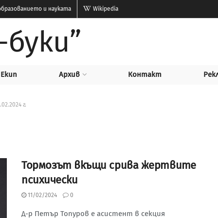
бразованието и науката
Wikipedia
-буки”
Екип
Архив
Контакт
Рек
.02.2024 г.
Тормозът вкъщи срива жертвите
психически
11/02/2024
0
Д-р Петър Топуров е асистент в секция