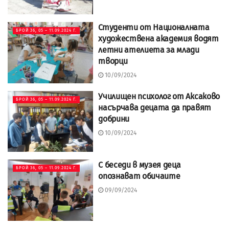
Студенти от Националната
БРОЙ 36, 05 – 11.09.2024 Г.
художествена академия водят
летни ателиета за млади
творци
10/09/2024
Училищен психолог от Аксаково
БРОЙ 36, 05 – 11.09.2024 Г.
насърчава децата да правят
добрини
10/09/2024
С беседи в музея деца
БРОЙ 36, 05 – 11.09.2024 Г.
опознават обичаите
09/09/2024