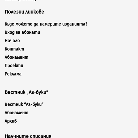
Полезни линкове
Къде можете да намерите изданията?
Вход за абонати
Начало
Контакт
Абонамент
Проекти
Реклама
Вестник „Аз-буки”
Вестник “Аз-буки”
Абонамент
Архив
Научните списания