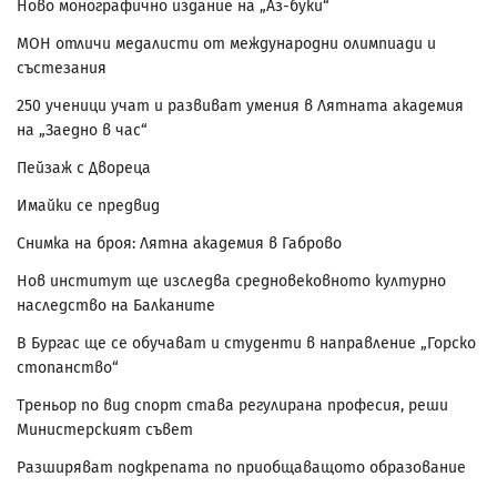
Ново монографично издание на „Аз-буки“
МОН отличи медалисти от международни олимпиади и
състезания
250 ученици учат и развиват умения в Лятната академия
на „Заедно в час“
Пейзаж с Двореца
Имайки се предвид
Снимка на броя: Лятна академия в Габрово
Нов институт ще изследва средновековното културно
наследство на Балканите
В Бургас ще се обучават и студенти в направление „Горско
стопанство“
Треньор по вид спорт става регулирана професия, реши
Министерският съвет
Разширяват подкрепата по приобщаващото образование