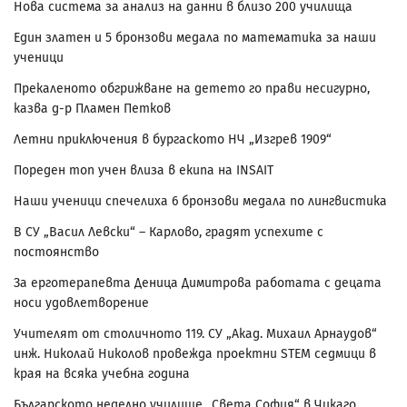
Нова система за анализ на данни в близо 200 училища
Един златен и 5 бронзови медала по математика за наши
ученици
Прекаленото обгрижване на детето го прави несигурно,
казва д-р Пламен Петков
Летни приключения в бургаското НЧ „Изгрев 1909“
Пореден топ учен влиза в екипа на INSAIT
Наши ученици спечелиха 6 бронзови медала по лингвистика
В СУ „Васил Левски“ – Карлово, градят успехите с
постоянство
За ерготерапевта Деница Димитрова работата с децата
носи удовлетворение
Учителят от столичното 119. СУ „Акад. Михаил Арнаудов“
инж. Николай Николов провежда проектни STEM седмици в
края на всяка учебна година
Българското неделно училище „Света София“ в Чикаго