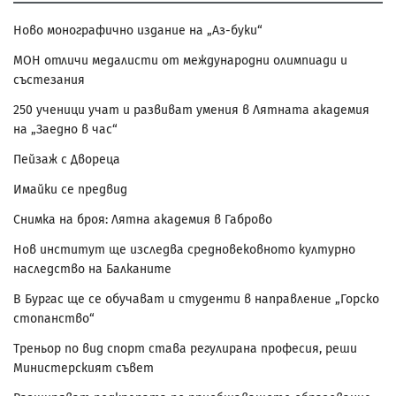
Ново монографично издание на „Аз-буки“
МОН отличи медалисти от международни олимпиади и
състезания
250 ученици учат и развиват умения в Лятната академия
на „Заедно в час“
Пейзаж с Двореца
Имайки се предвид
Снимка на броя: Лятна академия в Габрово
Нов институт ще изследва средновековното културно
наследство на Балканите
В Бургас ще се обучават и студенти в направление „Горско
стопанство“
Треньор по вид спорт става регулирана професия, реши
Министерският съвет