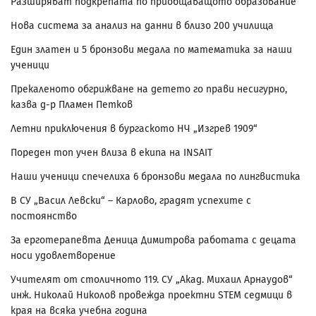
Разширяват подкрепата по приобщаващото образование
Нова система за анализ на данни в близо 200 училища
Един златен и 5 бронзови медала по математика за наши
ученици
Прекаленото обгрижване на детето го прави несигурно,
казва д-р Пламен Петков
Летни приключения в бургаското НЧ „Изгрев 1909“
Пореден топ учен влиза в екипа на INSAIT
Наши ученици спечелиха 6 бронзови медала по лингвистика
В СУ „Васил Левски“ – Карлово, градят успехите с
постоянство
За ерготерапевта Деница Димитрова работата с децата
носи удовлетворение
Учителят от столичното 119. СУ „Акад. Михаил Арнаудов“
инж. Николай Николов провежда проектни STEM седмици в
края на всяка учебна година