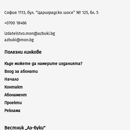
София 1113, бул. “Цариградско шосе” № 125, бл. 5
+0700 18466
izdatelstvo.mon@azbuki.bg
azbuki@mon.bg
Полезни линкове
Къде можете да намерите изданията?
Вход за абонати
Начало
Контакт
Абонамент
Проекти
Реклама
Вестник „Аз-буки”