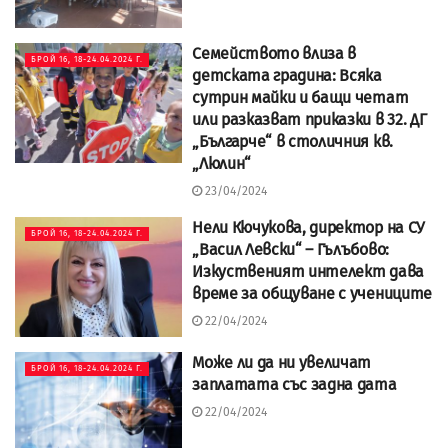
Семейството влиза в
БРОЙ 16, 18-24.04.2024 Г.
детската градина: Всяка
сутрин майки и бащи четат
или разказват приказки в 32. ДГ
„Българче“ в столичния кв.
„Люлин“
23/04/2024
Нели Кючукова, директор на СУ
БРОЙ 16, 18-24.04.2024 Г.
„Васил Левски“ – Гълъбово:
Изкуственият интелект дава
време за общуване с учениците
22/04/2024
Може ли да ни увеличат
БРОЙ 16, 18-24.04.2024 Г.
заплатата със задна дата
22/04/2024