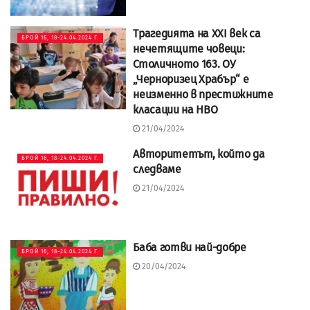
Трагедията на XXI век са
БРОЙ 16, 18-24.04.2024 Г.
нечетящите човеци:
Столичното 163. ОУ
„Черноризец Храбър“ е
неизменно в престижните
класации на НВО
21/04/2024
Авторитетът, който да
БРОЙ 16, 18-24.04.2024 Г.
следваме
21/04/2024
Баба готви най-добре
БРОЙ 16, 18-24.04.2024 Г.
20/04/2024