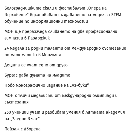
Белоградчишките скали и фестивалът „Опера на
върховете“ вдъхновяват създаването на модел за STEM
обучение по информационни технологии
МОН ще преразгледа сливането на две професионални
гимназии в Пазарджик
24 медала за родни таланти от международно състезание
по математика в Монголия
Децата се учат едно от друго
Бургас дава думата на младите
Ново монографично издание на „Аз-буки“
МОН отличи медалисти от международни олимпиади и
състезания
250 ученици учат и развиват умения в Лятната академия
на „Заедно в час“
Пейзаж с Двореца