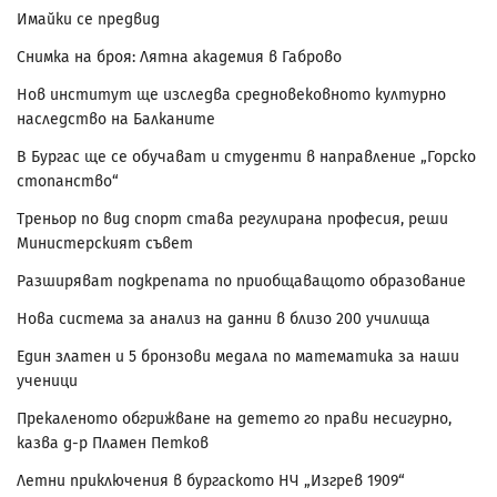
Имайки се предвид
Снимка на броя: Лятна академия в Габрово
Нов институт ще изследва средновековното културно
наследство на Балканите
В Бургас ще се обучават и студенти в направление „Горско
стопанство“
Треньор по вид спорт става регулирана професия, реши
Министерският съвет
Разширяват подкрепата по приобщаващото образование
Нова система за анализ на данни в близо 200 училища
Един златен и 5 бронзови медала по математика за наши
ученици
Прекаленото обгрижване на детето го прави несигурно,
казва д-р Пламен Петков
Летни приключения в бургаското НЧ „Изгрев 1909“