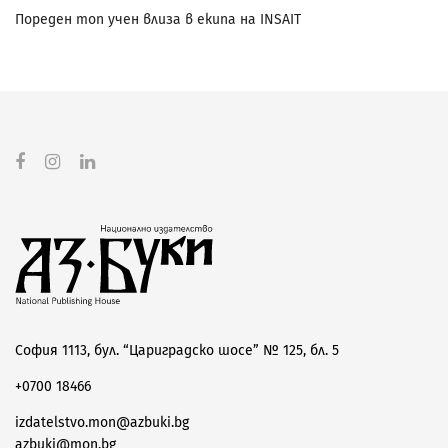
Пореден топ учен влиза в екипа на INSAIT
София 1113, бул. “Цариградско шосе” № 125, бл. 5
+0700 18466
izdatelstvo.mon@azbuki.bg
azbuki@mon.bg