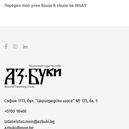
Пореден топ учен влиза в екипа на INSAIT
София 1113, бул. “Цариградско шосе” № 125, бл. 5
+0700 18466
izdatelstvo.mon@azbuki.bg
azbuki@mon.bg