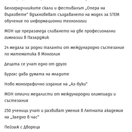
Белоградчишките скали и фестивалът „Опера на
върховете“ вдъхновяват създаването на модел за STEM
обучение по информационни технологии
МОН ще преразгледа сливането на две професионални
гимназии в Пазарджик
24 медала за родни таланти от международно състезание
по математика в Монголия
Децата се учат едно от друго
Бургас дава думата на младите
Ново монографично издание на „Аз-буки“
МОН отличи медалисти от международни олимпиади и
състезания
250 ученици учат и развиват умения в Лятната академия
на „Заедно в час“
Пейзаж с Двореца