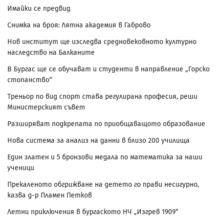
Имайки се предвид
Снимка на броя: Лятна академия в Габрово
Нов институт ще изследва средновековното културно
наследство на Балканите
В Бургас ще се обучават и студенти в направление „Горско
стопанство“
Треньор по вид спорт става регулирана професия, реши
Министерският съвет
Разширяват подкрепата по приобщаващото образование
Нова система за анализ на данни в близо 200 училища
Един златен и 5 бронзови медала по математика за наши
ученици
Прекаленото обгрижване на детето го прави несигурно,
казва д-р Пламен Петков
Летни приключения в бургаското НЧ „Изгрев 1909“