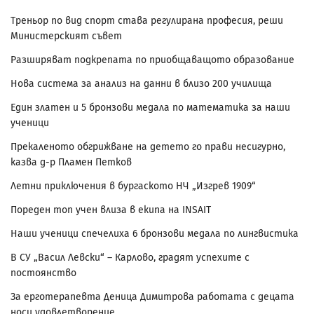
Треньор по вид спорт става регулирана професия, реши
Министерският съвет
Разширяват подкрепата по приобщаващото образование
Нова система за анализ на данни в близо 200 училища
Един златен и 5 бронзови медала по математика за наши
ученици
Прекаленото обгрижване на детето го прави несигурно,
казва д-р Пламен Петков
Летни приключения в бургаското НЧ „Изгрев 1909“
Пореден топ учен влиза в екипа на INSAIT
Наши ученици спечелиха 6 бронзови медала по лингвистика
В СУ „Васил Левски“ – Карлово, градят успехите с
постоянство
За ерготерапевта Деница Димитрова работата с децата
носи удовлетворение