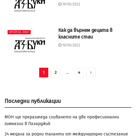
19/10/2022
Как да върнем децата в
БРОЙ 42, 2022
класните стаи
19/10/2022
1
2
…
4
Последни публикации
МОН ще преразгледа сливането на две професионални
гимназии в Пазарджик
24 медала за родни таланти от международно състезание