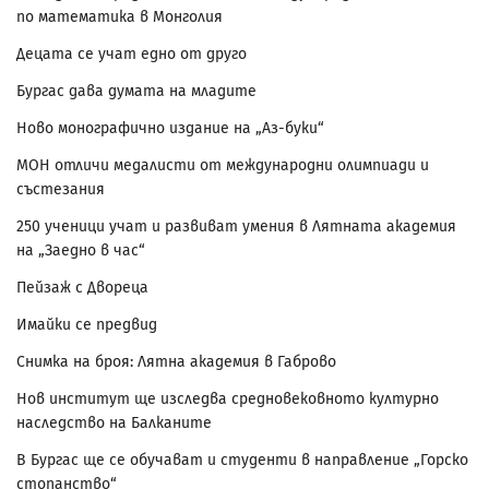
по математика в Монголия
Децата се учат едно от друго
Бургас дава думата на младите
Ново монографично издание на „Аз-буки“
МОН отличи медалисти от международни олимпиади и
състезания
250 ученици учат и развиват умения в Лятната академия
на „Заедно в час“
Пейзаж с Двореца
Имайки се предвид
Снимка на броя: Лятна академия в Габрово
Нов институт ще изследва средновековното културно
наследство на Балканите
В Бургас ще се обучават и студенти в направление „Горско
стопанство“