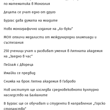
по математика в Монголия
Децата се учат едно от друго
Бургас дава думата на младите
Ново монографично издание на „Аз-буки“
МОН отличи медалисти от международни олимпиади и
състезания
250 ученици учат и развиват умения в Лятната академия
на „Заедно в час“
Пейзаж с Двореца
Имайки се предвид
Снимка на броя: Лятна академия в Габрово
Нов институт ще изследва средновековното културно
наследство на Балканите
В Бургас ще се обучават и студенти в направление „Горско
стопанство“