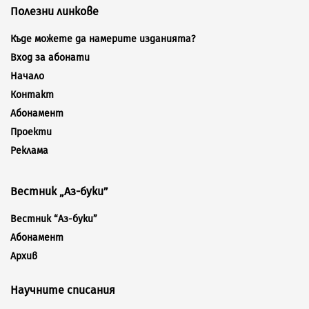
Полезни линкове
Къде можете да намерите изданията?
Вход за абонати
Начало
Контакт
Абонамент
Проекти
Реклама
Вестник „Аз-буки”
Вестник “Аз-буки”
Абонамент
Архив
Научните списания