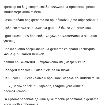
Треньор по вид спорт става регулирана професия, реши
Министерският съвет
Разширяват подкрепата по приобщаващото образование
Нова система за анализ на данни в близо 200 училища
Един златен и 5 бронзови медала по математика за наши
ученици
Прекаленото обгрижване на детето го прави несигурно,
казва д-р Пламен Петков
Летни приключения в бургаското НЧ „Изгрев 1909“
Пореден топ учен влиза в екипа на INSAIT
Наши ученици спечелиха 6 бронзови медала по лингвистика
В СУ „Васил Левски“ – Карлово, градят успехите с
постоянство
За ерготерапевта Деница Димитрова работата с децата
носи удовлетворение