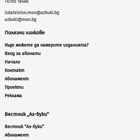
+0700 18466
izdatelstvo.mon@azbuki.bg
azbuki@mon.bg
Полезни линкове
Къде можете да намерите изданията?
Вход за абонати
Начало
Контакт
Абонамент
Проекти
Реклама
Вестник „Аз-буки”
Вестник “Аз-буки”
Абонамент