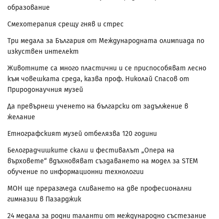
образование
Смехотерапия срещу гняв и стрес
Три медала за България от Международната олимпиада по
изкуствен интелект
Животните са много пластични и се приспособяват лесно
към човешката среда, казва проф. Николай Спасов от
Природонаучния музей
Да превърнеш ученето на български от задължение в
желание
Етнографският музей отбелязва 120 години
Белоградчишките скали и фестивалът „Опера на
върховете“ вдъхновяват създаването на модел за STEM
обучение по информационни технологии
МОН ще преразгледа сливането на две професионални
гимназии в Пазарджик
24 медала за родни таланти от международно състезание