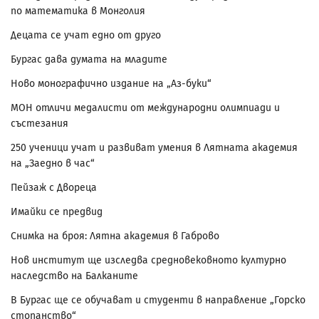
по математика в Монголия
Децата се учат едно от друго
Бургас дава думата на младите
Ново монографично издание на „Аз-буки“
МОН отличи медалисти от международни олимпиади и
състезания
250 ученици учат и развиват умения в Лятната академия
на „Заедно в час“
Пейзаж с Двореца
Имайки се предвид
Снимка на броя: Лятна академия в Габрово
Нов институт ще изследва средновековното културно
наследство на Балканите
В Бургас ще се обучават и студенти в направление „Горско
стопанство“