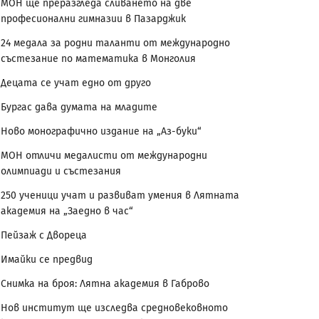
МОН ще преразгледа сливането на две
професионални гимназии в Пазарджик
24 медала за родни таланти от международно
състезание по математика в Монголия
Децата се учат едно от друго
Бургас дава думата на младите
Ново монографично издание на „Аз-буки“
МОН отличи медалисти от международни
олимпиади и състезания
250 ученици учат и развиват умения в Лятната
академия на „Заедно в час“
Пейзаж с Двореца
Имайки се предвид
Снимка на броя: Лятна академия в Габрово
Нов институт ще изследва средновековното