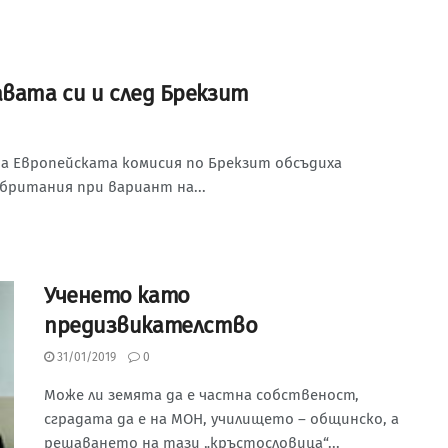
авата си и след Брекзит
а Европейската комисия по Брекзит обсъдиха
британия при вариант на...
Ученето като
предизвикателство
31/01/2019
0
Може ли земята да е частна собственост,
сградата да е на МОН, училището – общинско, а
решаването на тази „кръстословица“...