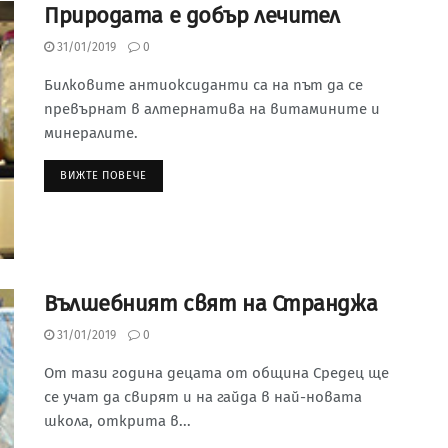
Природата е добър лечител
31/01/2019
0
Билковите антиоксиданти са на път да се
превърнат в алтернатива на витамините и
минералите.
ВИЖТЕ ПОВЕЧЕ
Вълшебният свят на Странджа
31/01/2019
0
От тази година децата от община Средец ще
се учат да свирят и на гайда в най-новата
школа, открита в...