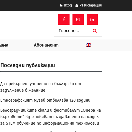
Вход
Регистрация
лама
Абонамент
Последни публикации
Да превърнеш ученето на български от
задължение в желание
Етнографският музей отбелязва 120 години
Белоградчишките скали и фестивалът „Опера на
върховете“ вдъхновяват създаването на модел
за STEM обучение по информационни технологии