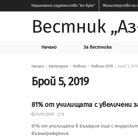
Национално издателство
"Аз-буки"
Министерство на о
Вестник „Аз
Начало
За вестника
Начало
Категория
Новини
Новини 2019
Брой 5, 201
Брой 5, 2019
81% от училищата с увеличени з
БРОЙ 5, 2019
31/01/2019
0
81% от училищата в България още с януарскит
възнаграждения.