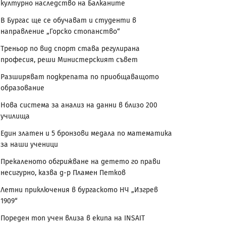
културно наследство на Балканите
В Бургас ще се обучават и студенти в
направление „Горско стопанство“
Треньор по вид спорт става регулирана
професия, реши Министерският съвет
Разширяват подкрепата по приобщаващото
образование
Нова система за анализ на данни в близо 200
училища
Един златен и 5 бронзови медала по математика
за наши ученици
Прекаленото обгрижване на детето го прави
несигурно, казва д-р Пламен Петков
Летни приключения в бургаското НЧ „Изгрев
1909“
Пореден топ учен влиза в екипа на INSAIT