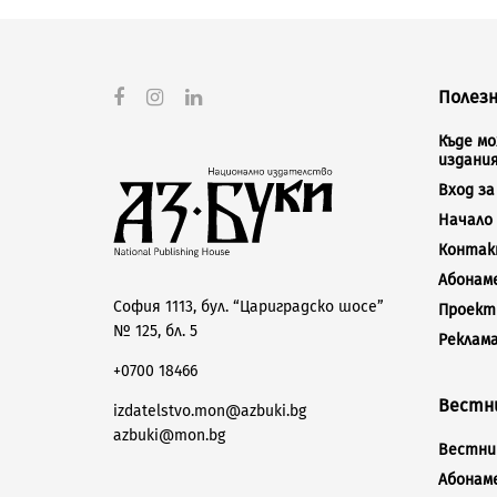
Полезн
Къде м
издани
Вход з
Начало
Конта
Абонам
София 1113, бул. “Цариградско шосе”
Проект
№ 125, бл. 5
Реклам
+0700 18466
Вестни
izdatelstvo.mon@azbuki.bg
azbuki@mon.bg
Вестник
Абонам