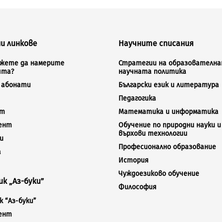
и линкове
Научните списания
ожете да намерите
Стратегии на образователна
ята?
научната политика
а абонати
Български език и литература
Педагогика
кт
Математика и информатика
ент
Обучение по природни науки и
върхови технологии
и
Професионално образование
а
История
Чуждоезиково обучение
к „Аз-буки”
Философия
 “Аз-буки”
ент