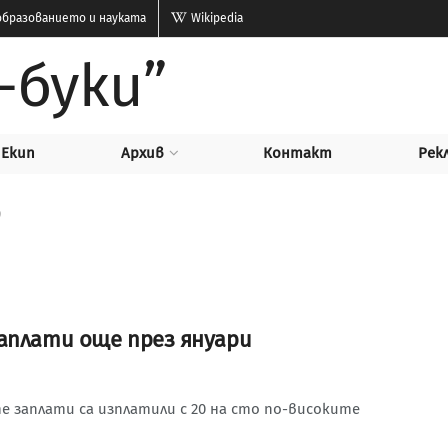
бразованието и науката
Wikipedia
-буки”
Екип
Архив
Контакт
Рек
9
аплати още през януари
е заплати са изплатили с 20 на сто по-високите