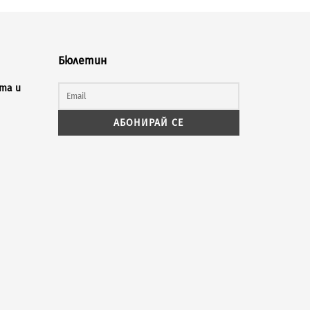
Бюлетин
та и