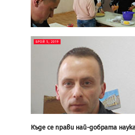
БРОЙ 5, 2019
Къде се прави най-добрата наук
БРОЙ 5, 2019