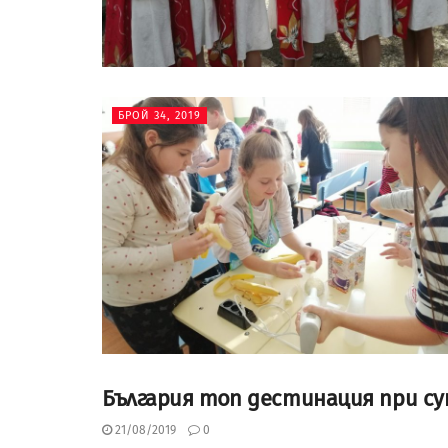
БРОЙ 34, 2019
България топ дестинация при 
БРОЙ 34, 2019
21/08/2019
0