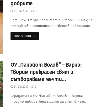
добрите
21/08/2019
0
Софийският университет е в топ 1000 на две
от най-авторитетните световни класации.
ВИЖТЕ ПОВЕЧЕ
ОУ „Панайот Волов“ – Варна:
Творим прекрасен свят и
сътворяваме мечти…
21/08/2019
0
Сградата на ОУ "Панайот Волов" - Варна,
трудно побира желаещите да учат в него.