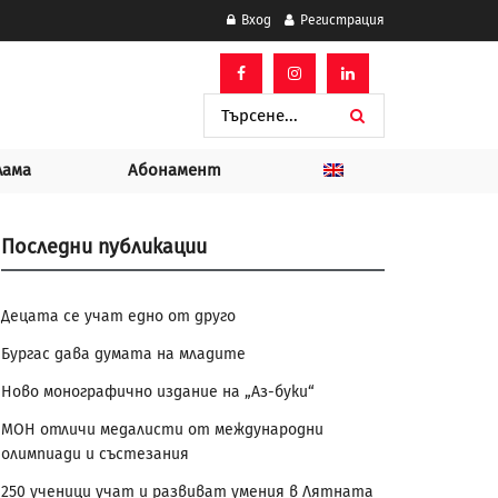
Вход
Регистрация
лама
Абонамент
Последни публикации
Децата се учат едно от друго
Бургас дава думата на младите
Ново монографично издание на „Аз-буки“
МОН отличи медалисти от международни
олимпиади и състезания
250 ученици учат и развиват умения в Лятната