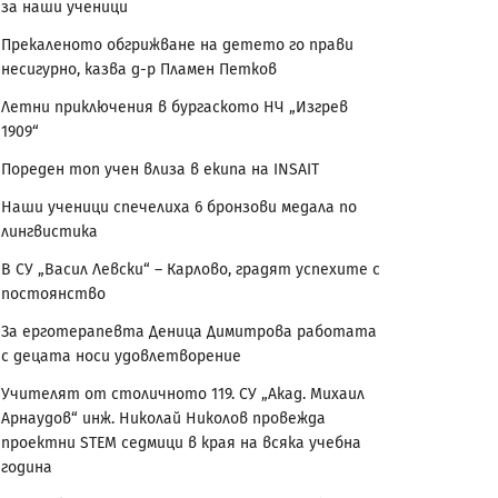
за наши ученици
Прекаленото обгрижване на детето го прави
несигурно, казва д-р Пламен Петков
Летни приключения в бургаското НЧ „Изгрев
1909“
Пореден топ учен влиза в екипа на INSAIT
Наши ученици спечелиха 6 бронзови медала по
лингвистика
В СУ „Васил Левски“ – Карлово, градят успехите с
постоянство
За ерготерапевта Деница Димитрова работата
с децата носи удовлетворение
Учителят от столичното 119. СУ „Акад. Михаил
Арнаудов“ инж. Николай Николов провежда
проектни STEM седмици в края на всяка учебна
година