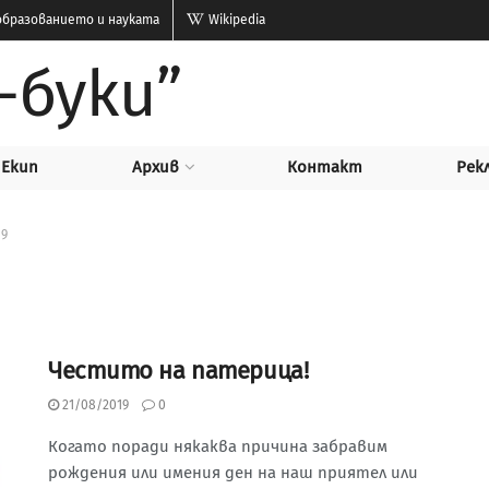
бразованието и науката
Wikipedia
-буки”
Екип
Архив
Контакт
Рек
19
Честито на патерица!
21/08/2019
0
Когато поради някаква причина забравим
рождения или имения ден на наш приятел или