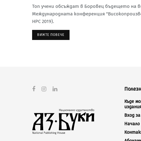
Топ учени обсъждат в Боровец бъдещето на 
Международната конференция "Високопроизвод
HPC 2019).
ВИЖТЕ ПОВЕЧЕ
Полезн
Къде м
издани
Вход з
Начало
Конта
Абонам