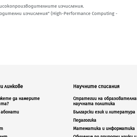
високопроизводителните изчисления.
ителни изчисления" (High-Performance Computing -
и линкове
Научните списания
ожете да намерите
Стратегии на образователна
ята?
научната политика
а абонати
Български език и литература
Педагогика
кт
Математика и информатика
ент
Обучение по природни науки и