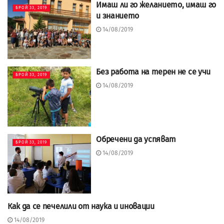
Имаш ли го желанието, имаш го
БРОЙ 33, 2019
и знанието
14/08/2019
Без работа на терен не се учи
БРОЙ 33, 2019
14/08/2019
Обречени да успяват
БРОЙ 33, 2019
14/08/2019
Как да се печелили от наука и иновации
БРОЙ 33, 2019
14/08/2019