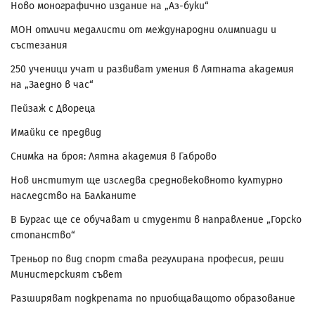
Ново монографично издание на „Аз-буки“
МОН отличи медалисти от международни олимпиади и
състезания
250 ученици учат и развиват умения в Лятната академия
на „Заедно в час“
Пейзаж с Двореца
Имайки се предвид
Снимка на броя: Лятна академия в Габрово
Нов институт ще изследва средновековното културно
наследство на Балканите
В Бургас ще се обучават и студенти в направление „Горско
стопанство“
Треньор по вид спорт става регулирана професия, реши
Министерският съвет
Разширяват подкрепата по приобщаващото образование