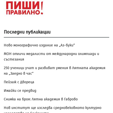
Последни публикации
Ново монографично издание на „Аз-буки“
МОН отличи медалисти от международни олимпиади и
състезания
250 ученици учат и развиват умения в Лятната академия
на „Заедно в час“
Пейзаж с Двореца
Имайки се предвид
Снимка на броя: Лятна академия в Габрово
Нов институт ще изследва средновековното културно