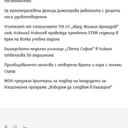
постоянство
За ерготерапевта Деница Димитрова работата с децата
носи удовлетворение
Учителят от столичното 119. СУ „Акад. Михаил Арнаудов“
инж. Николай Николов провежда проектни STEM седмици в
края на всяка учебна година
Българското неделно училище „Света София“ в Чикаго
отбелязва 50-годишнина
Приобщаването започва с отворена врата и хора с големи
сърца
МОН предлага критерии за подбор на кандидати за
Национална програма „Избирам да следвам в България“