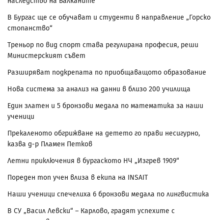
наследство на Балканите
В Бургас ще се обучават и студенти в направление „Горско
стопанство“
Треньор по вид спорт става регулирана професия, реши
Министерският съвет
Разширяват подкрепата по приобщаващото образование
Нова система за анализ на данни в близо 200 училища
Един златен и 5 бронзови медала по математика за наши
ученици
Прекаленото обгрижване на детето го прави несигурно,
казва д-р Пламен Петков
Летни приключения в бургаското НЧ „Изгрев 1909“
Пореден топ учен влиза в екипа на INSAIT
Наши ученици спечелиха 6 бронзови медала по лингвистика
В СУ „Васил Левски“ – Карлово, градят успехите с