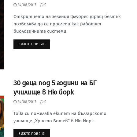
24/08/2017
0
Откритието на зеления флуоресциращ белтък
позволява да се проследи как работят
биологичните системи.
ВИЖТЕ ПОВЕЧЕ
30 деца под 5 години на БГ
училище в Ню йорк
24/08/2017
0
Това си пожелава екипът на българското
училище „Христо Ботев“ в Ню Йорк.
ВИЖТЕ ПОВЕЧЕ