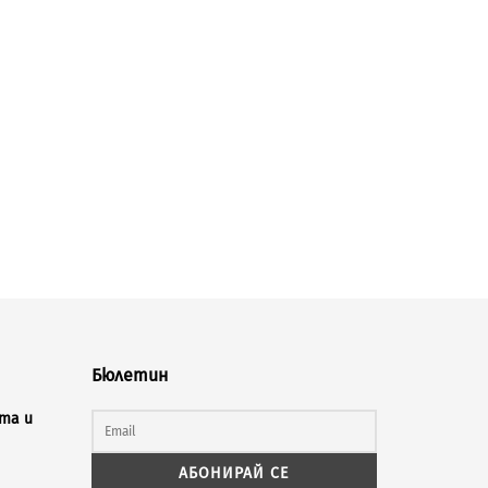
Бюлетин
та и