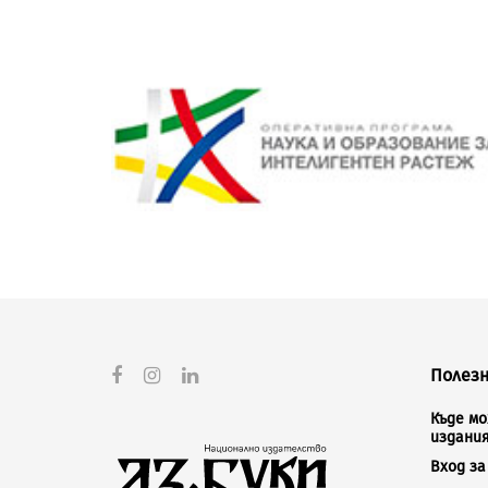
Полезн
Къде м
издани
Вход з