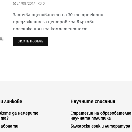
24/08/2017
0
Започва оценяването на 30-те проектни
предложения за центрове за върхови
постижения и за компетентност.
ВИЖТЕ ПОВЕЧЕ
и линкове
Научните списания
ожете да намерите
Стратегии на образователна
ята?
научната политика
а абонати
Български език и литература