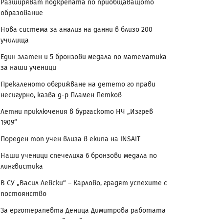
Разширяват подкрепата по приобщаващото
образование
Нова система за анализ на данни в близо 200
училища
Един златен и 5 бронзови медала по математика
за наши ученици
Прекаленото обгрижване на детето го прави
несигурно, казва д-р Пламен Петков
Летни приключения в бургаското НЧ „Изгрев
1909“
Пореден топ учен влиза в екипа на INSAIT
Наши ученици спечелиха 6 бронзови медала по
лингвистика
В СУ „Васил Левски“ – Карлово, градят успехите с
постоянство
За ерготерапевта Деница Димитрова работата