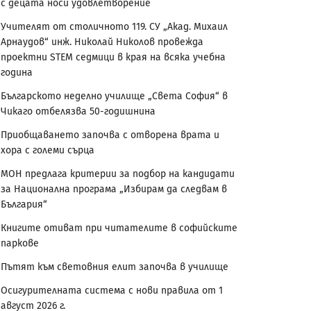
с децата носи удовлетворение
Учителят от столичното 119. СУ „Акад. Михаил
Арнаудов“ инж. Николай Николов провежда
проектни STEM седмици в края на всяка учебна
година
Българското неделно училище „Света София“ в
Чикаго отбелязва 50-годишнина
Приобщаването започва с отворена врата и
хора с големи сърца
МОН предлага критерии за подбор на кандидати
за Национална програма „Избирам да следвам в
България“
Книгите отиват при читателите в софийските
паркове
Пътят към световния елит започва в училище
Осигурителната система с нови правила от 1
август 2026 г.