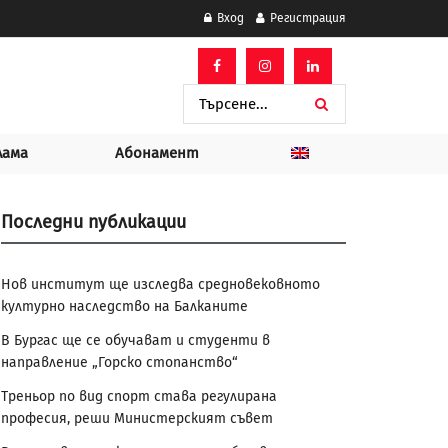
Вход
Регистрация
лама
Абонамент
Последни публикации
Нов институт ще изследва средновековното
културно наследство на Балканите
В Бургас ще се обучават и студенти в
направление „Горско стопанство“
Треньор по вид спорт става регулирана
професия, реши Министерският съвет