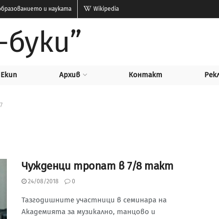
бразованието и науката
Wikipedia
-буки”
Екип
Архив
Контакт
Рек
7
Чужденци тропат в 7/8 такт
24/08/2018
0
Тазгодишните участници в семинара на
Академията за музикално, танцово и