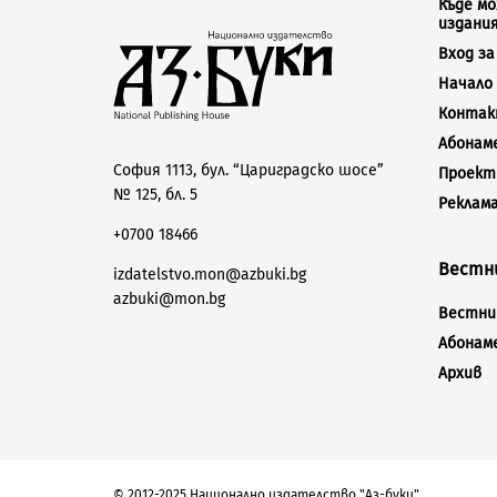
Къде м
издани
Вход з
Начало
Конта
Абонам
София 1113, бул. “Цариградско шосе”
Проект
№ 125, бл. 5
Реклам
+0700 18466
Вестни
izdatelstvo.mon@azbuki.bg
azbuki@mon.bg
Вестник
Абонам
Архив
© 2012-2025 Национално издателство "Аз-буки"