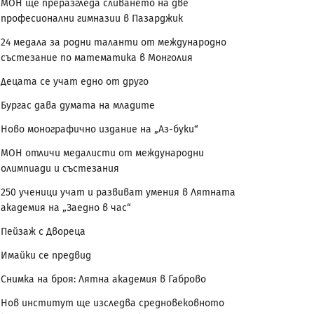
МОН ще преразгледа сливането на две
професионални гимназии в Пазарджик
24 медала за родни таланти от международно
състезание по математика в Монголия
Децата се учат едно от друго
Бургас дава думата на младите
Ново монографично издание на „Аз-буки“
МОН отличи медалисти от международни
олимпиади и състезания
250 ученици учат и развиват умения в Лятната
академия на „Заедно в час“
Пейзаж с Двореца
Имайки се предвид
Снимка на броя: Лятна академия в Габрово
Нов институт ще изследва средновековното