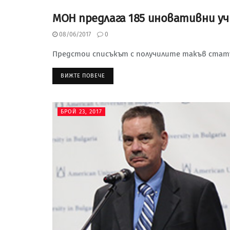
МОН предлага 185 иновативни у
БРОЙ 23, 2017
08/06/2017
0
Предстои списъкът с получилите такъв стат
ВИЖТЕ ПОВЕЧЕ
БРОЙ 23, 2017