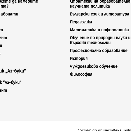
ожете да намерите
Стратегии на образователна
ята?
научната политика
а абонати
Български език и литература
Педагогика
кт
Математика и информатика
ент
Обучение по природни науки и
върхови технологии
и
Професионално образование
а
История
Чуждоезиково обучение
к „Аз-буки”
Философия
 “Аз-буки”
ент
Достъп до обществена инф