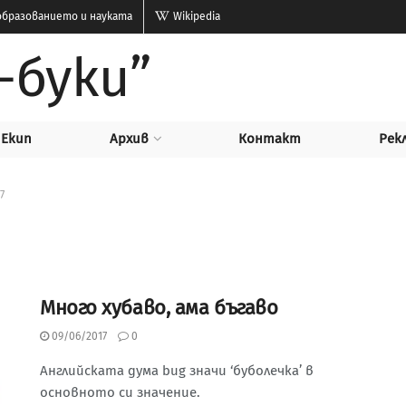
бразованието и науката
Wikipedia
-буки”
Екип
Архив
Контакт
Рек
7
Много хубаво, ама бъгаво
09/06/2017
0
Английската дума bug значи ‘буболечка’ в
основното си значение.