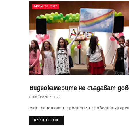
БРОЙ 23, 2017
Видеокамерите не създават дов
БРОЙ 23, 2017
08/06/2017
0
МОН, синдикати и родители се обединиха сре
ВИЖТЕ ПОВЕЧЕ