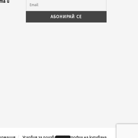
та и
ормация
Условия за ползване
Профил на купувача