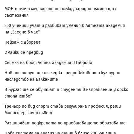
МОН отличи медалисти от международни олимпиади и
състезания
250 ученици учат и развиват умения в Лятната академия
на „Заедно в час“
Пейзаж с Двореца
Имайки се предвид
Снимка на броя: Лятна академия в Габрово
Нов институт ще изследва средновековното културно
наследство на Балканите
В Бургас ще се обучават и студенти в направление „Горско
стопанство“
Треньор по вид спорт става регулирана професия, реши
Министерският съвет
Разширяват подкрепата по приобщаващото образование
Нова система за анализ на данни в близо 200 училища