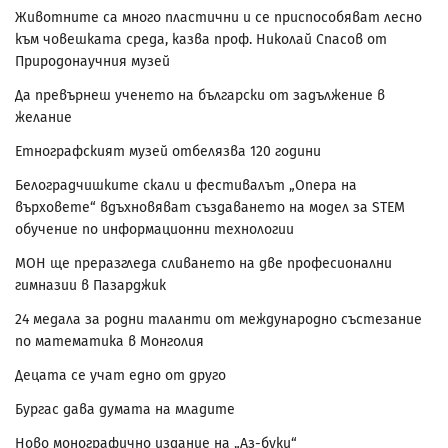
Животните са много пластични и се приспособяват лесно
към човешката среда, казва проф. Николай Спасов от
Природонаучния музей
Да превърнеш ученето на български от задължение в
желание
Етнографският музей отбелязва 120 години
Белоградчишките скали и фестивалът „Опера на
върховете“ вдъхновяват създаването на модел за STEM
обучение по информационни технологии
МОН ще преразгледа сливането на две професионални
гимназии в Пазарджик
24 медала за родни таланти от международно състезание
по математика в Монголия
Децата се учат едно от друго
Бургас дава думата на младите
Ново монографично издание на „Аз-буки“