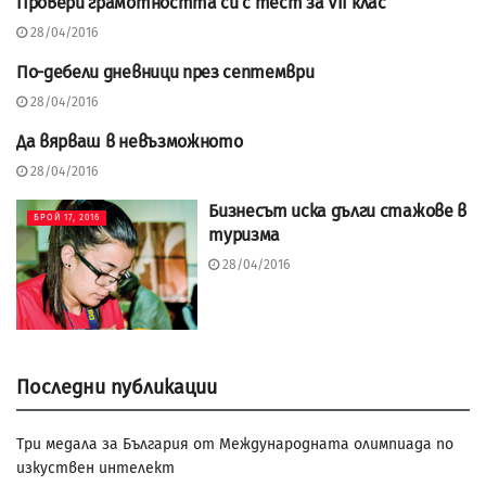
Провери грамотността си с тест за VII клас
БРОЙ 17, 2016
28/04/2016
По-дебели дневници през септември
БРОЙ 17, 2016
28/04/2016
Да вярваш в невъзможното
БРОЙ 17, 2016
28/04/2016
Бизнесът иска дълги стажове в
БРОЙ 17, 2016
туризма
28/04/2016
Последни публикации
Три медала за България от Международната олимпиада по
изкуствен интелект