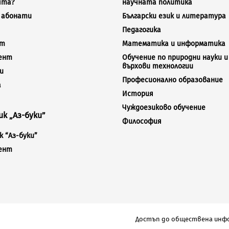
ята?
научната политика
а абонати
Български език и литература
Педагогика
кт
Математика и информатика
ент
Обучение по природни науки и
върхови технологии
и
Професионално образование
а
История
Чуждоезиково обучение
к „Аз-буки”
Философия
 “Аз-буки”
ент
Достъп до обществена инф