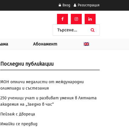
Вход
Регистрация
лама
Абонамент
Последни публикации
МОН отличи медалисти от международни
олимпиади и състезания
250 ученици учат и развиват умения в Лятната
академия на „Заедно в час“
Пейзаж с Двореца
Имайки се предвид