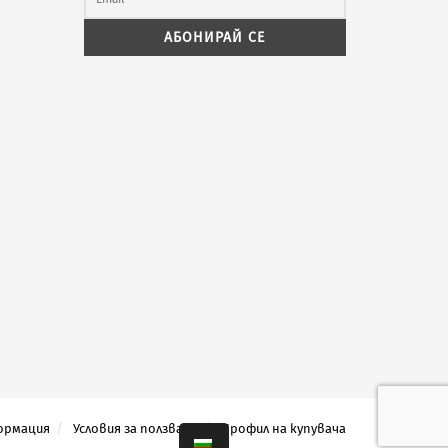
ормация
Условия за ползване
Профил на купувача