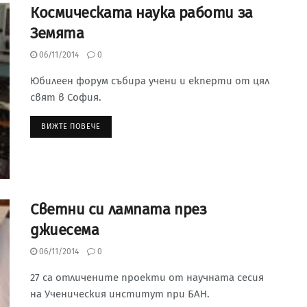
Космическата наука работи за
Земята
06/11/2014
0
Юбилеен форум събира учени и екперти от цял
свят в София.
ВИЖТЕ ПОВЕЧЕ
Светни си лампата през
джиесема
06/11/2014
0
27 са отличените проекти от научната сесия
на Ученическия институт при БАН.