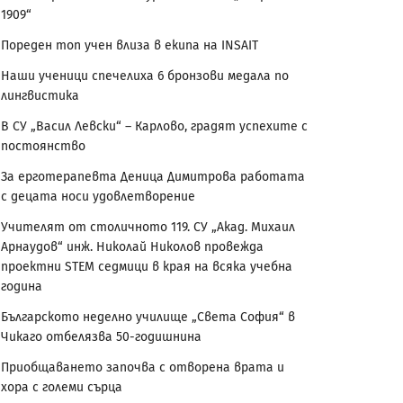
1909“
Пореден топ учен влиза в екипа на INSAIT
Наши ученици спечелиха 6 бронзови медала по
лингвистика
В СУ „Васил Левски“ – Карлово, градят успехите с
постоянство
За ерготерапевта Деница Димитрова работата
с децата носи удовлетворение
Учителят от столичното 119. СУ „Акад. Михаил
Арнаудов“ инж. Николай Николов провежда
проектни STEM седмици в края на всяка учебна
година
Българското неделно училище „Света София“ в
Чикаго отбелязва 50-годишнина
Приобщаването започва с отворена врата и
хора с големи сърца