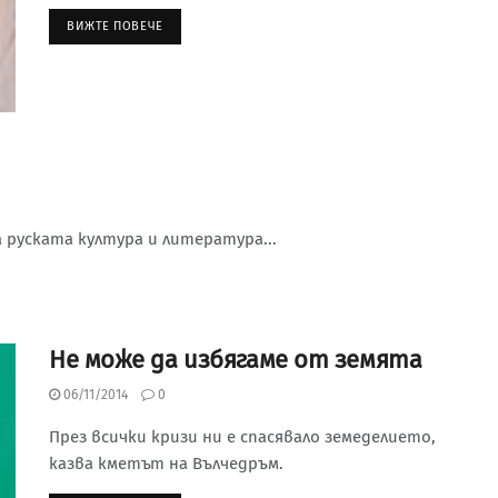
ВИЖТЕ ПОВЕЧЕ
а руската култура и литература...
Не може да избягаме от земята
06/11/2014
0
През всички кризи ни е спасявало земеделието,
казва кметът на Вълчедръм.