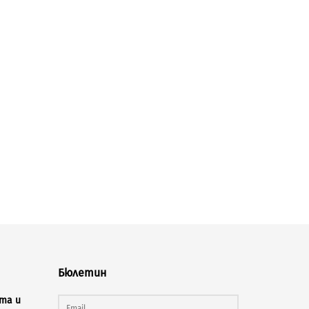
Бюлетин
та и