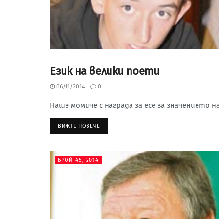
Език на велики поети
БРОЙ 45, 2014
06/11/2014
0
Наше момиче с награда за есе за значението н
ВИЖТЕ ПОВЕЧЕ
БРОЙ 45, 2014