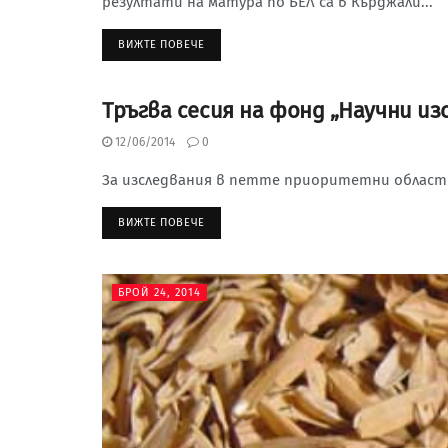
резултати на матура по БЕЛ са в Кърджали...
ВИЖТЕ ПОВЕЧЕ
Тръгва сесия на фонд „Научни из
БРОЙ 24, 2014
12/06/2014
0
За изследвания в петте приоритетни области с
ВИЖТЕ ПОВЕЧЕ
БРОЙ 24, 2014