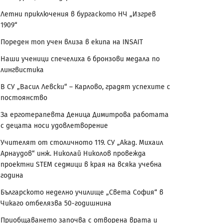
Летни приключения в бургаското НЧ „Изгрев
1909“
Пореден топ учен влиза в екипа на INSAIT
Наши ученици спечелиха 6 бронзови медала по
лингвистика
В СУ „Васил Левски“ – Карлово, градят успехите с
постоянство
За ерготерапевта Деница Димитрова работата
с децата носи удовлетворение
Учителят от столичното 119. СУ „Акад. Михаил
Арнаудов“ инж. Николай Николов провежда
проектни STEM седмици в края на всяка учебна
година
Българското неделно училище „Света София“ в
Чикаго отбелязва 50-годишнина
Приобщаването започва с отворена врата и