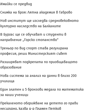
Имайки се предвид
Снимка на броя: Лятна академия в Габрово
Нов институт ще изследва средновековното
културно наследство на Балканите
В Бургас ще се обучават и студенти в
направление „Горско стопанство“
Треньор по вид спорт става регулирана
професия, реши Министерският съвет
Разширяват подкрепата по приобщаващото
образование
Нова система за анализ на данни в близо 200
училища
Един златен и 5 бронзови медала по математика
за наши ученици
Прекаленото обгрижване на детето го прави
несигурно, казва д-р Пламен Петков