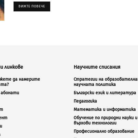
ВИЖТЕ ПОВЕЧЕ
и линкове
Научните списания
ожете да намерите
Стратегии на образователна
ята?
научната политика
а абонати
Български език и литература
Педагогика
кт
Математика и информатика
ент
Обучение по природни науки и
върхови технологии
и
Професионално образование
а