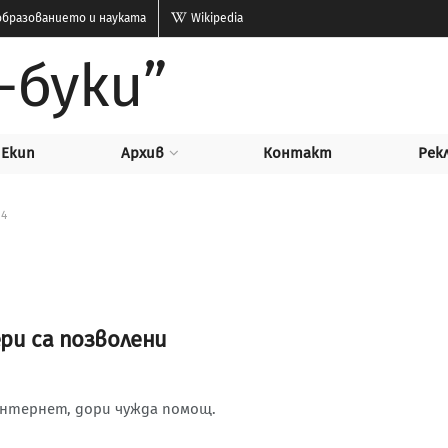
бразованието и науката
Wikipedia
-буки”
Екип
Архив
Контакт
Рек
14
ри са позволени
интернет, дори чужда помощ.