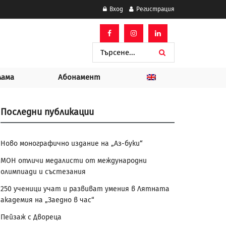
Вход
Регистрация
лама
Абонамент
Последни публикации
Ново монографично издание на „Аз-буки“
МОН отличи медалисти от международни
олимпиади и състезания
250 ученици учат и развиват умения в Лятната
академия на „Заедно в час“
Пейзаж с Двореца