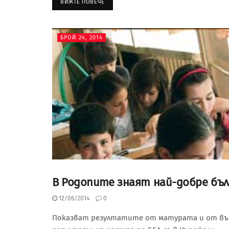
ВИЖТЕ ПОВЕЧЕ
БРОЙ 24, 2014
В Родопите знаят най-добре бъл
БРОЙ 24, 2014
12/06/2014
0
Показват резултатите от матурата и от външ