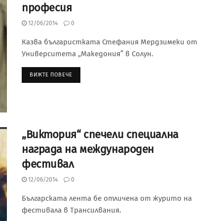
професия
12/06/2014
0
Казва българистката Стефания Мердзимеки от
Университета „Македония” в Солун.
ВИЖТЕ ПОВЕЧЕ
„Виктория“ спечели специална
награда на международен
фестивал
12/06/2014
0
Българската лента бе отличена от журито на
фестивала в Трансилвания.