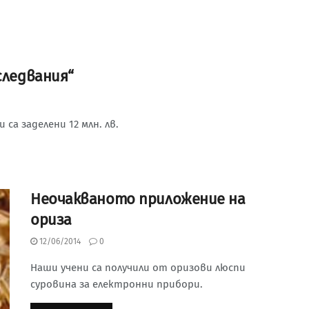
следвания“
а заделени 12 млн. лв.
Неочакваното приложение на
ориза
12/06/2014
0
Наши учени са получили от оризови люспи
суровина за електронни прибори.