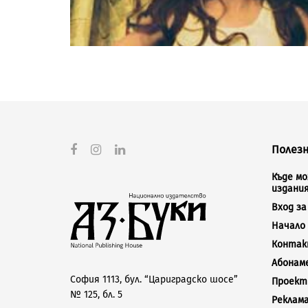
Полезн
Къде м
издани
Вход з
Начало
Конта
Абонам
София 1113, бул. “Цариградско шосе”
Проект
№ 125, бл. 5
Реклам