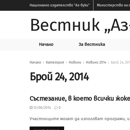
Национално издателство
"Аз-буки"
Министерство на о
Вестник „Аз
Начало
За вестника
Начало
Категория
Новини
Новини 2014
Брой 24, 20
Брой 24, 2014
Състезание, в което всички жоке
БРОЙ 24, 2014
12/06/2014
0
Участниците могат да използват програми, 