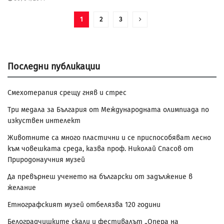
1
2
3
Последни публикации
Смехотерапия срещу гняв и стрес
Три медала за България от Международната олимпиада по
изкуствен интелект
Животните са много пластични и се приспособяват лесно
към човешката среда, казва проф. Николай Спасов от
Природонаучния музей
Да превърнеш ученето на български от задължение в
желание
Етнографският музей отбелязва 120 години
Белоградчишките скали и фестивалът „Опера на