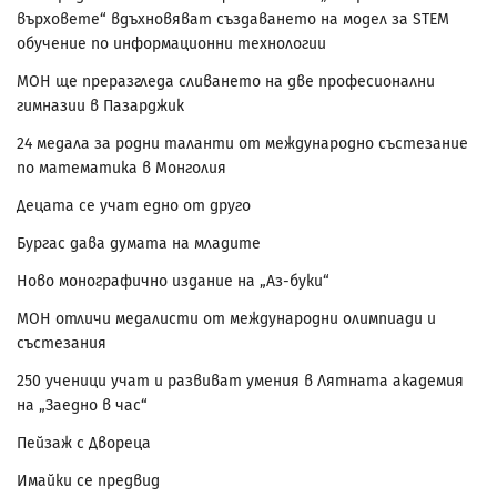
върховете“ вдъхновяват създаването на модел за STEM
обучение по информационни технологии
МОН ще преразгледа сливането на две професионални
гимназии в Пазарджик
24 медала за родни таланти от международно състезание
по математика в Монголия
Децата се учат едно от друго
Бургас дава думата на младите
Ново монографично издание на „Аз-буки“
МОН отличи медалисти от международни олимпиади и
състезания
250 ученици учат и развиват умения в Лятната академия
на „Заедно в час“
Пейзаж с Двореца
Имайки се предвид