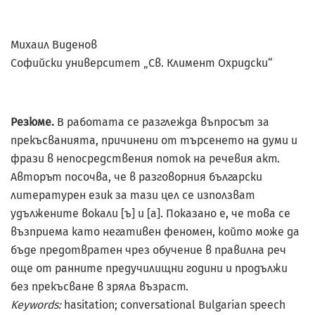
Михаил Виденов
Софийски университет „Св. Климент Охридски“
Резюме.
В работата се разглежда въпросът за
прекъсванията, причинени от търсенето на думи и
фрази в непосредствения поток на речевия акт.
Авторът посочва, че в разговорния български
литературен език за тази цел се използват
удължените вокали [ъ] и [а]. Показано е, че това се
възприема като негативен феномен, който може да
бъде предотвратен чрез обучение в правилна реч
още от ранните предучилищни години и продължи
без прекъсване в зряла възраст.
Keywords:
hasitation; conversational Bulgarian speech