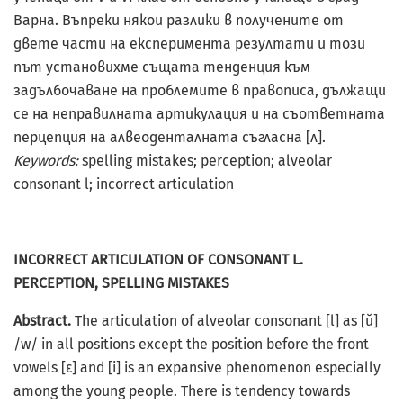
Варна. Въпреки някои разлики в получените от
двете части на експеримента резултати и този
път установихме същата тенденция към
задълбочаване на проблемите в правописа, дължащи
се на неправилната артикулация и на съответната
перцепция на алвеоденталната съгласна [л].
Keywords:
spelling mistakes; perception; alveolar
consonant l; incorrect articulation
INCORRECT ARTICULATION OF CONSONANT L.
PERCEPTION, SPELLING MISTAKES
Abstract.
The articulation of alveolar consonant [l] as [ŭ]
/w/ in all positions except the position before the front
vowels [ɛ] and [i] is an expansive phenomenon especially
among the young people. There is tendency towards