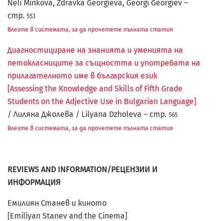
Neli Minkova, Zdravka Georgieva, Georgi Georgiev –
стр.
553
Влезте в системата, за да прочетете пълната статия
Диагностициране на знанията и уменията на
петокласниците за същността и употребата на
прилагателното име в българския език
[Assessing the Knowledge and Skills of Fifth Grade
Students on the Adjective Use in Bulgarian Language]
/ Лиляна Джолева / Lilyana Dzholeva – стр.
565
Влезте в системата, за да прочетете пълната статия
REVIEWS AND INFORMATION/РЕЦЕНЗИИ И
ИНФОРМАЦИЯ
Емилиян Станев и киното
[Emiliyan Stanev and the Cinema]