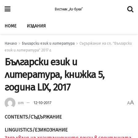
Вестник „Аз-буки”
HOME
ИЗДАНИЯ
Начало
Български език и литература
Съдържание на сп. "Български
език и литература" 2017 г.
Български език и
литература, книжка 5,
година LIX, 2017
A
от
12-10-2017
A
CONTENTS/СЪДЪРЖАНИЕ
LINGUISTICS/ЕЗИКОЗНАНИЕ
Запълване на хезитационните паузи в спонтанната