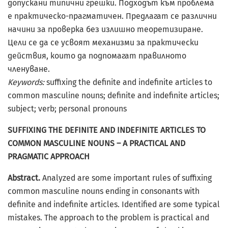
допускани типични грешки. Подходът към проблема
е практическо-прагматичен. Предлагат се различни
начини за проверка без излишно теоретизиране.
Цели се да се усвоят механизми за практически
действия, които да подпомагат правилното
членуване.
Keywords:
suffixing the deﬁnite and indeﬁnite articles to
common masculine nouns; deﬁnite and indeﬁnite articles;
subject; verb; personal pronouns
SUFFIXING THE DEFINITE AND INDEFINITE ARTICLES TO
COMMON MASCULINE NOUNS – A PRACTICAL AND
PRAGMATIC APPROACH
Abstract.
Analyzed are some important rules of suffixing
common masculine nouns ending in consonants with
deﬁnite and indeﬁnite articles. Identiﬁed are some typical
mistakes. The approach to the problem is practical and