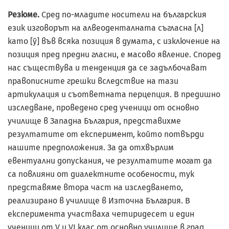
Резюме.
Сред по-младите носители на българския
език изговорът на алвеоденталната съгласна [л]
като [ў] във всяка позиция в думата, с изключение на
позиция пред предни гласни, е масово явление. Според
нас съществува и тенденция да се задълбочават
правописните грешки вследствие на тази
артикулация и съответната перцепция. В предишно
изследване, проведено сред ученици от основно
училище в Западна България, представихме
резултатите от експеримент, който потвърди
нашите предположения. За да отхвърлим
евентуални допускания, че резултатите могат да
са повлияни от диалектните особености, тук
представяме втора част на изследването,
реализирано в училище в Източна България. В
експеримента участваха четиридесет и един
ученици от V и VI клас от основно училище в град