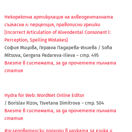
Некоректна артикулация на алвеоденталната
съгласна л: перцепция, правописни грешки
[Incorrect Articulation of Alveodental Consonant l:
Perception, Spelling Mistakes]
София Мицова, Гергана Падарева-Илиева / Sofia
Mitsova, Gergana Padareva-Ilieva – стр.
495
Влезте в системата, за да прочетете пълната
статия
Hydra for Web: WordNet Online Editor
/ Borislav Rizov, Tsvetana Dimitrova – стр.
504
Влезте в системата, за да прочетете пълната
статия
Изследователски подходи в науката за езика и