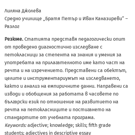
Лиляна Джолева
Средно училище „Братя Петър и Иван Каназиреви“ –
Разлог
Резюме.
Статията представя педагогически опит
от проведено диагностично изследване с
петокласници за степента на знания и умения за
употребата на прилагателното име като част на
речта и на изречението. Представени са обектът,
целите и инструментариумът на изследването,
както и анализ на емпиричните данни. Направени са
изводи и обобщения за работата в часовете по
български език по отношение на развитието на
речта на петокласниците и постигането на
стандартите от учебната програма.
Keywords:
adjective; knowledge; skills; ﬁfth grade
students; adjectives in descriptive essay