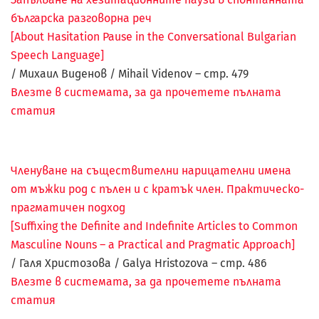
българска разговорна реч
[About Hasitation Pause in the Conversational Bulgarian
Speech Language]
/ Михаил Виденов / Mihail Videnov – стр.
479
Влезте в системата, за да прочетете пълната
статия
Членуване на съществителни нарицателни имена
от мъжки род с пълен и с кратък член. Практическо-
прагматичен подход
[Suffixing the Deﬁnite and Indeﬁnite Articles to Common
Masculine Nouns – a Practical and Pragmatic Approach]
/ Галя Христозова / Galya Hristozova
– стр.
486
Влезте в системата, за да прочетете пълната
статия