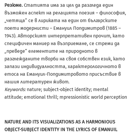
Резюме.
Статията има за цел да разгледа един
възможен аспект на релацията поезия – философия,
„четяща“ се в лириката на един от българските
поети модернисти – Емануил Попдимитров (1885 –
1943). Авторският интерпретативен прочит, като
специфичен маниер на възприемане, се стреми да
„преведе“ елементите на природното в
разглежданите творби на своя собствен език, като
запази индивидуалността, характерологичното в
етоса на Емануил-Попдимитровото присъствие в
нашия литературен живот.
Keywords:
nature; subject-object identity; mental
attitude; emotional thrill; mpressionistic world perception
NATURE AND ITS VISUALIZATIONS AS A HARMONIOUS
OBJECT-SUBJECT IDENTITY IN THE LYRICS OF EMANUIL