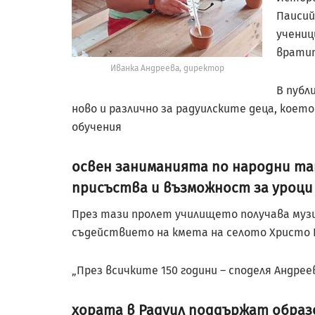
Паисий
учениц
вратит
Иванка Андреева, директор
В публ
ново и различно за радуилските деца, коет
обучения
освен заниманията по народни та
присъства и възможност за уроци 
През тази пролет училището получава муз
съдействието на кмета на селото Христо 
„През всичките 150 години – споделя Андрее
хората в Радуил поддържат обра