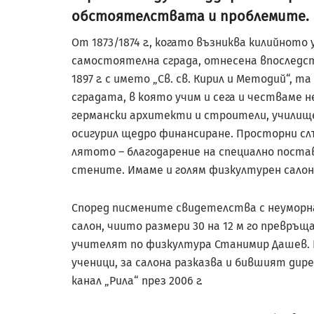
обстоятелствата и проблемите.
От 1873/1874 г., когато възниква килийното 
самостоятелна сграда, отнесена впоследс
1897 г. с името „Св. св. Кирил и Методий“, т
сградата, в която учим и сега и честваме 
германски архитекти и строители, училище
осигурил щедро финансиране. Просторни слъ
лятото – благодарение на специално пост
стените. Имаме и голям физкултурен салон,
Според писмените свидетелства с неуморн
салон, чиито размери 30 на 12 м го превръщ
учителят по физкултура Станимир Дашев. 
ученици, за салона разказва и бившият дир
канал „Рила“ през 2006 г.