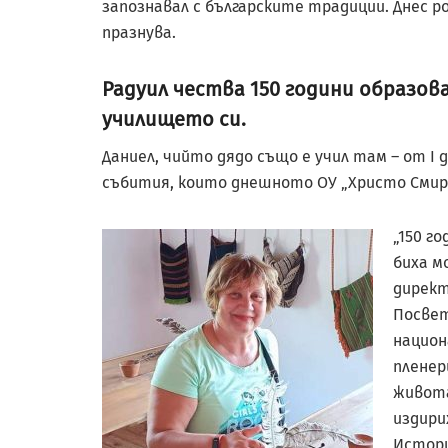
запознавал с българските традиции. Днес р
празнува.
Радуил чества 150 години образов
училището си.
Даниел, чийто дядо също е учил там – от I 
събития, които днешното ОУ „Христо Смир
„150 г
биха мо
директ
Посвет
национ
пленер
живота
издири
Истори