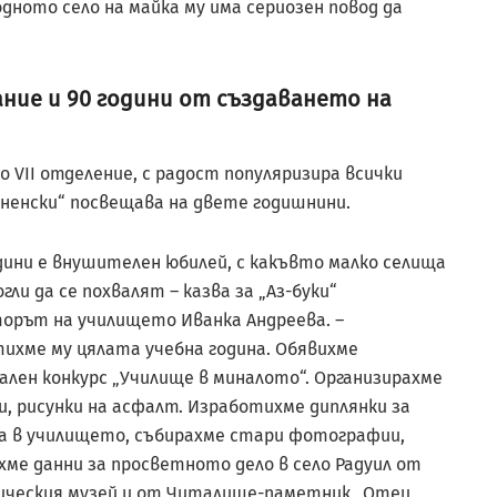
одното село на майка му има сериозен повод да
ание и 90 години от създаването на
до VII отделение, с радост популяризира всички
ненски“ посвещава на двете годишнини.
одини е внушителен юбилей, с какъвто малко селища
гли да се похвалят – казва за „Аз-буки“
орът на училището Иванка Андреева. –
ихме му цялата учебна година. Обявихме
ален конкурс „Училище в миналото“. Организирахме
и, рисунки на асфалт. Изработихме диплянки за
 в училището, събирахме стари фотографии,
хме данни за просветното дело в село Радуил от
ческия музей и от Читалище-паметник „Отец