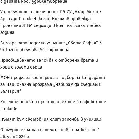
с децата носи удовлетворение
Учителят от столичното 119. СУ „Акад. Михаил
Арнаудов“ инж. Николай Николов провежда
проектни STEM седмици в края на всяка учебна
година
Българското неделно училище „Света София“ в
Чикаго отбелязва 50-годишнина
Приобщаването започва с отворена врата и
хора с големи сърца
МОН предлага критерии за подбор на кандидати
за Национална програма „Избирам да следвам в
България“
Книгите отиват при читателите в софийските
паркове
Пътят към световния елит започва в училище
Осигурителната система с нови правила от 1
август 2026 г.