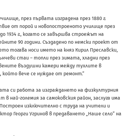
училище, през първата изградена през 1880 г.
твие от порой и новопостроеното училище през
а до 1934 г., когато се завършва строежът на
нейните 90 години. Създадено по немски проект от
то тогава носи името на княз Кирил Преславски,
нчеви стаи – топли през зимата, хладни през
авените въздушни камери между тухлите в
 който вече се нуждае от ремонт.“
ата си работа за изграждането на физкултурния
ат в най-големия за самоковския район, заслуга има
Построен изключително с труда на учители и
ектор Георги Угринов в предаването „Наше село“ на