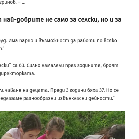
гринов. – …
най-добрите не само за селски, но и за
руд. Има парно и възможност да работи по всяко
.“
ки“ са 63. Силно намалели през годините, броят
 директорката.
ичаване на децата. Преди 3 години бяха 37. Но се
редлагаме разнообразни извънкласни дейности.“