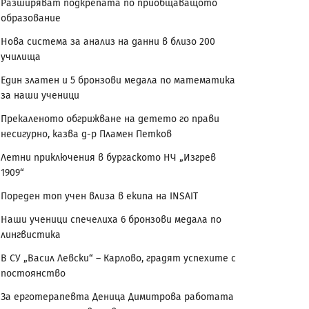
Разширяват подкрепата по приобщаващото
образование
Нова система за анализ на данни в близо 200
училища
Един златен и 5 бронзови медала по математика
за наши ученици
Прекаленото обгрижване на детето го прави
несигурно, казва д-р Пламен Петков
Летни приключения в бургаското НЧ „Изгрев
1909“
Пореден топ учен влиза в екипа на INSAIT
Наши ученици спечелиха 6 бронзови медала по
лингвистика
В СУ „Васил Левски“ – Карлово, градят успехите с
постоянство
За ерготерапевта Деница Димитрова работата