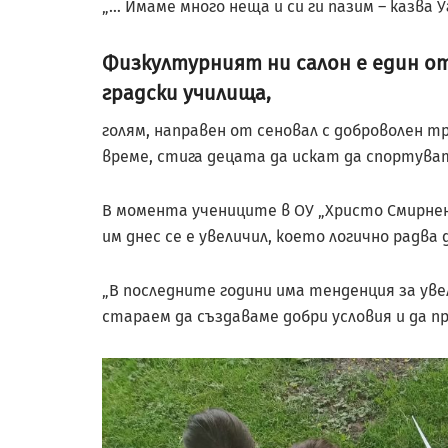
„… Имаме много неща и си ги пазим – казва У
Физкултурният ни салон е един от 
градски училища,
голям, направен от сеновал с доброволен т
време, стига децата да искат да спортуват
В момента учениците в ОУ „Христо Смирненс
им днес се е увеличил, което логично радва
„В последните години има тенденция за увел
стараем да създаваме добри условия и да п