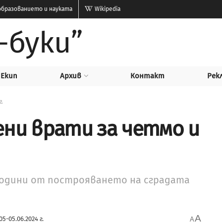
бразованието и науката
Wikipedia
-буки”
Екип
Архив
Контакт
Рек
г.
ени врати за четмо и
 години от построяването на сградата
A
05-05.06.2024 г.
A