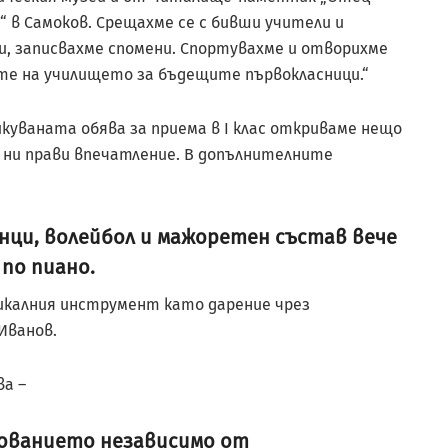
“ в Самоков. Срещахме се с бивши учители и
и, записвахме спомени. Спортувахме и отворихме
е на училището за бъдещите първокласници.“
икуваната обява за приема в I клас откриваме нещо
о ни прави впечатление. В допълнителните
нци, волейбол и мажоретен състав вече
по пиано.
икалния инструмент като дарение чрез
Иванов.
ва –
зованието независимо от