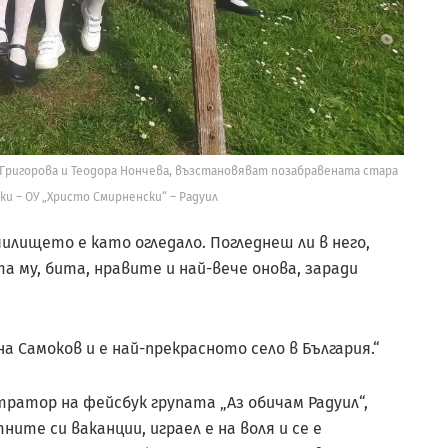
 Григорова и Теодора Нончева, възстановяват позабравената стара
ки – ОУ „Христо Смирненски“ – Радуил
лището е като огледало. Погледнеш ли в него,
а му, бита, нравите и най-вече онова, заради
а Самоков и е най-прекрасното село в България.“
ратор на фейсбук групата „Аз обичам Радуил“,
ите си ваканции, играел е на воля и се е