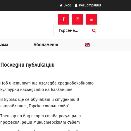
Вход
Регистрация
лама
Абонамент
Последни публикации
Нов институт ще изследва средновековното
културно наследство на Балканите
В Бургас ще се обучават и студенти в
направление „Горско стопанство“
Треньор по вид спорт става регулирана
професия, реши Министерският съвет