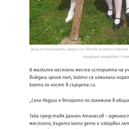
Деца от училището, заедно със своите учители Лимонка
традиция лазаруване. Сним
В малките населени места историята на учи
виждаш целия път, който са изминали хорат
което го носят в сърцата си.
„Село Радуил е второто по големина в общин
Така представя Даниел Атанасов – админист
мястото, където като дете е изкарвал летн