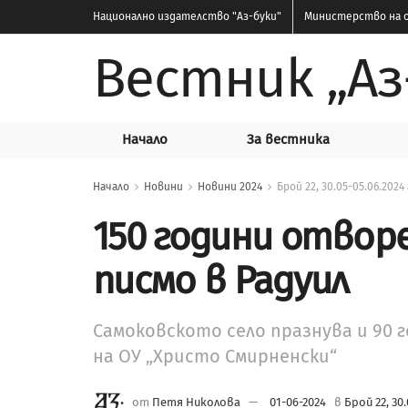
Национално издателство
"Аз-буки"
Министерство на о
Вестник „Аз
Начало
За вестника
Начало
Новини
Новини 2024
Брой 22, 30.05-05.06.2024 
150 години отвор
писмо в Радуил
Самоковското село празнува и 90
на ОУ „Христо Смирненски“
от
Петя Николова
01-06-2024
в
Брой 22, 30.