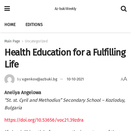
Az-buki Weekly
HOME
EDITIONS
Main Page
Uncategorized
Health Education for a Fulfilling
Life
A
by
v.genkov@azbuki.bg
10-10-2021
A
Aneliya Angelowa
“St. st. Cyril and Methodius” Secondary School – Kozloduy,
Bulgaria
https://doi.org/10.53656/voc21.39zdra