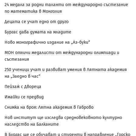
24 медала за родни таланти от международно състезание
по математика в Монголия
Децата се учат едно от друго
Бургас дава думата на младите
Ново монографично издание на „Аз-буки“
МОН отличи медалисти от международни олимпиади и
състезания
250 ученици учат и развиват умения в Лятната академия
на „Заедно в час“
Пейзаж с Двореца
Имайки се предвид
Снимка на броя: Лятна академия в Габрово
Нов институт ще изследва средновековното културно
наследство на Балканите
В Бургас ще се обучават и студенти в направление „Горско