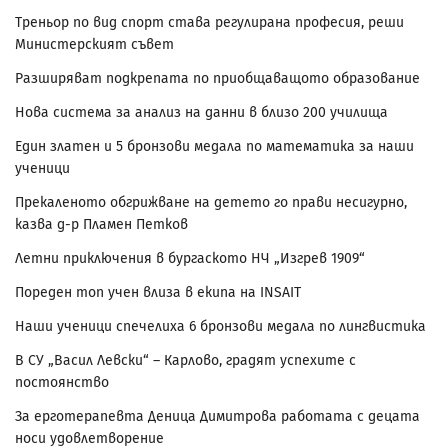
Треньор по вид спорт става регулирана професия, реши
Министерският съвет
Разширяват подкрепата по приобщаващото образование
Нова система за анализ на данни в близо 200 училища
Един златен и 5 бронзови медала по математика за наши
ученици
Прекаленото обгрижване на детето го прави несигурно,
казва д-р Пламен Петков
Летни приключения в бургаското НЧ „Изгрев 1909“
Пореден топ учен влиза в екипа на INSAIT
Наши ученици спечелиха 6 бронзови медала по лингвистика
В СУ „Васил Левски“ – Карлово, градят успехите с
постоянство
За ерготерапевта Деница Димитрова работата с децата
носи удовлетворение