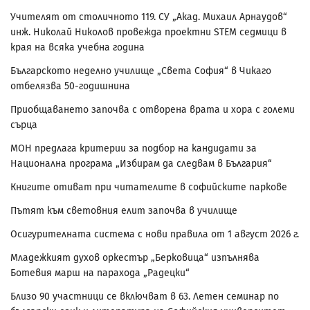
Учителят от столичното 119. СУ „Акад. Михаил Арнаудов“
инж. Николай Николов провежда проектни STEM седмици в
края на всяка учебна година
Българското неделно училище „Света София“ в Чикаго
отбелязва 50-годишнина
Приобщаването започва с отворена врата и хора с големи
сърца
МОН предлага критерии за подбор на кандидати за
Национална програма „Избирам да следвам в България“
Книгите отиват при читателите в софийските паркове
Пътят към световния елит започва в училище
Осигурителната система с нови правила от 1 август 2026 г.
Младежкият духов оркестър „Берковица“ изпълнява
Ботевия марш на парахода „Радецки“
Близо 90 участници се включват в 63. Летен семинар по