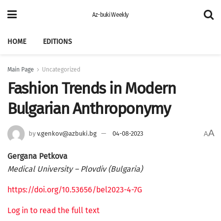
Az-buki Weekly
HOME
EDITIONS
Main Page
Uncategorized
Fashion Trends in Modern
Bulgarian Anthroponymy
A
by
v.genkov@azbuki.bg
04-08-2023
A
Gergana Petkova
Medical University – Plovdiv (Bulgaria)
https://doi.org/10.53656/bel2023-4-7G
Log in to read the full text