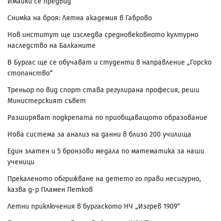
Имайки се предвид
Снимка на броя: Лятна академия в Габрово
Нов институт ще изследва средновековното културно
наследство на Балканите
В Бургас ще се обучават и студенти в направление „Горско
стопанство“
Треньор по вид спорт става регулирана професия, реши
Министерският съвет
Разширяват подкрепата по приобщаващото образование
Нова система за анализ на данни в близо 200 училища
Един златен и 5 бронзови медала по математика за наши
ученици
Прекаленото обгрижване на детето го прави несигурно,
казва д-р Пламен Петков
Летни приключения в бургаското НЧ „Изгрев 1909“