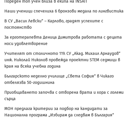
Пореден топ учен влиза в екипа на INSAIT
Наши ученици спечелиха 6 бронзови медала по лингвистика
В СУ „Васил Левски“ – Карлово, градят успехите с
постоянство
За ерготерапевта Деница Димитрова работата с децата
носи удовлетворение
Учителят от столичното 119. СУ „Акад. Михаил Арнаудов“
инж. Николай Николов провежда проектни STEM седмици в
края на всяка учебна година
Българското неделно училище „Света София“ в Чикаго
отбелязва 50-годишнина
Приобщаването започва с отворена врата и хора с големи
сърца
МОН предлага критерии за подбор на кандидати за
Национална програма „Избирам да следвам в България“