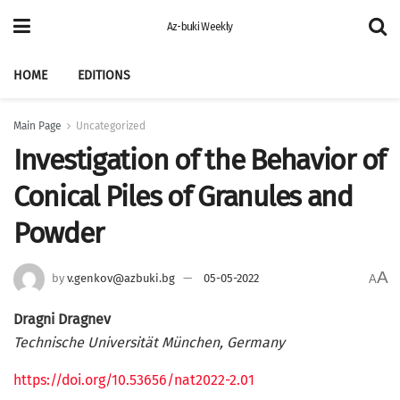
Az-buki Weekly
HOME
EDITIONS
Main Page
Uncategorized
Investigation of the Behavior of
Conical Piles of Granules and
Powder
A
by
v.genkov@azbuki.bg
05-05-2022
A
Dragni Dragnev
Technische Universität München, Germany
https://doi.org/10.53656/nat2022-2.01