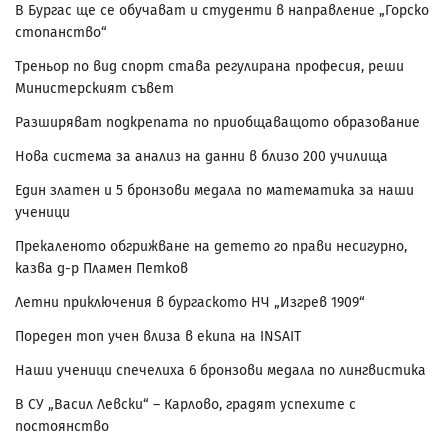
В Бургас ще се обучават и студенти в направление „Горско
стопанство“
Треньор по вид спорт става регулирана професия, реши
Министерският съвет
Разширяват подкрепата по приобщаващото образование
Нова система за анализ на данни в близо 200 училища
Един златен и 5 бронзови медала по математика за наши
ученици
Прекаленото обгрижване на детето го прави несигурно,
казва д-р Пламен Петков
Летни приключения в бургаското НЧ „Изгрев 1909“
Пореден топ учен влиза в екипа на INSAIT
Наши ученици спечелиха 6 бронзови медала по лингвистика
В СУ „Васил Левски“ – Карлово, градят успехите с
постоянство