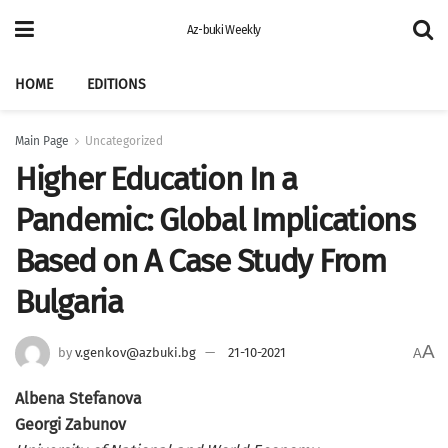
Az-buki Weekly
HOME
EDITIONS
Main Page
Uncategorized
Higher Education In а
Pandemic: Global Implications
Based оn A Case Study From
Bulgaria
A
by
v.genkov@azbuki.bg
21-10-2021
A
Albena Stefanova
Georgi Zabunov