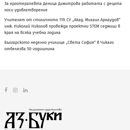
За ерготерапевта Деница Димитрова работата с децата
носи удовлетворение
Учителят от столичното 119. СУ „Акад. Михаил Арнаудов“
инж. Николай Николов провежда проектни STEM седмици в
края на всяка учебна година
Българското неделно училище „Света София“ в Чикаго
отбелязва 50-годишнина