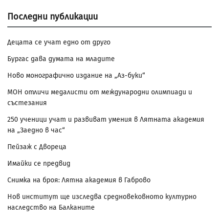
Последни публикации
Децата се учат едно от друго
Бургас дава думата на младите
Ново монографично издание на „Аз-буки“
МОН отличи медалисти от международни олимпиади и
състезания
250 ученици учат и развиват умения в Лятната академия
на „Заедно в час“
Пейзаж с Двореца
Имайки се предвид
Снимка на броя: Лятна академия в Габрово
Нов институт ще изследва средновековното културно
наследство на Балканите