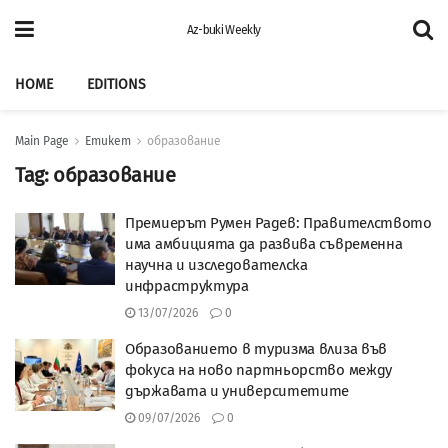
Az-buki Weekly
HOME
EDITIONS
Main Page
Етикет
образование
Tag:
образование
Премиерът Румен Радев: Правителството
има амбицията да развива съвременна
научна и изследователска
инфраструктура
13/07/2026
0
Образованието в туризма влиза във
фокуса на ново партньорство между
държавата и университетите
09/07/2026
0