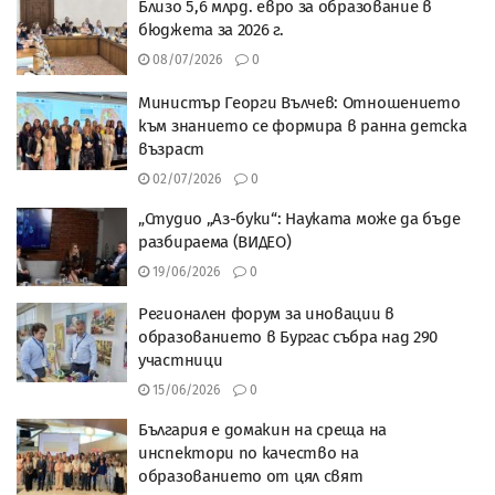
Близо 5,6 млрд. евро за образование в
бюджета за 2026 г.
08/07/2026
0
Министър Георги Вълчев: Отношението
към знанието се формира в ранна детска
възраст
02/07/2026
0
„Студио „Аз-буки“: Науката може да бъде
разбираема (ВИДЕО)
19/06/2026
0
Регионален форум за иновации в
образованието в Бургас събра над 290
участници
15/06/2026
0
България е домакин на среща на
инспектори по качество на
образованието от цял свят