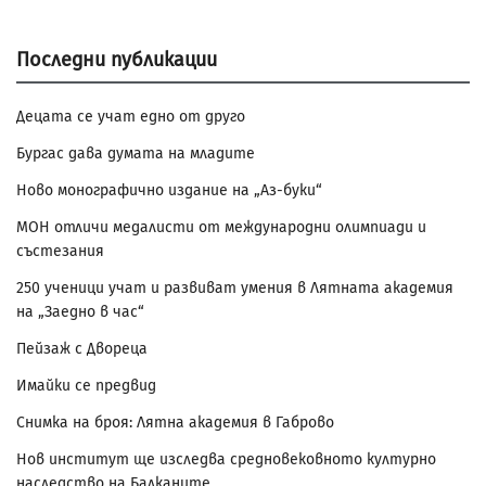
Последни публикации
Децата се учат едно от друго
Бургас дава думата на младите
Ново монографично издание на „Аз-буки“
МОН отличи медалисти от международни олимпиади и
състезания
250 ученици учат и развиват умения в Лятната академия
на „Заедно в час“
Пейзаж с Двореца
Имайки се предвид
Снимка на броя: Лятна академия в Габрово
Нов институт ще изследва средновековното културно
наследство на Балканите