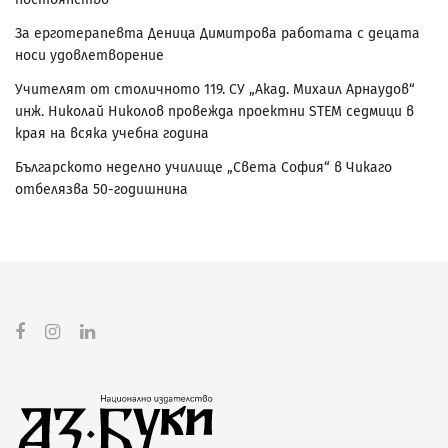
За ерготерапевта Деница Димитрова работата с децата
носи удовлетворение
Учителят от столичното 119. СУ „Акад. Михаил Арнаудов“
инж. Николай Николов провежда проектни STEM седмици в
края на всяка учебна година
Българското неделно училище „Света София“ в Чикаго
отбелязва 50-годишнина