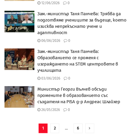
12/06/2026
0
Зам.-министър Таня Панчева: Трябва да
подготвяме учениците за бъдеще, което
изисква непрекъснато учене и
адаптивност
06/06/2026
0
Зам.-министър Таня Панчева:
Образованието се променя с
изграждането на STEM центровете в
училищата
03/06/2026
0
Министър Георги Вълчев обсъди
промените в образованието със
създателя на PISA д-р Андреас Шлайхер
26/05/2026
0
1
2
…
6