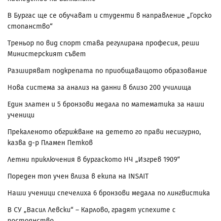
В Бургас ще се обучават и студенти в направление „Горско
стопанство“
Треньор по вид спорт става регулирана професия, реши
Министерският съвет
Разширяват подкрепата по приобщаващото образование
Нова система за анализ на данни в близо 200 училища
Един златен и 5 бронзови медала по математика за наши
ученици
Прекаленото обгрижване на детето го прави несигурно,
казва д-р Пламен Петков
Летни приключения в бургаското НЧ „Изгрев 1909“
Пореден топ учен влиза в екипа на INSAIT
Наши ученици спечелиха 6 бронзови медала по лингвистика
В СУ „Васил Левски“ – Карлово, градят успехите с
постоянство